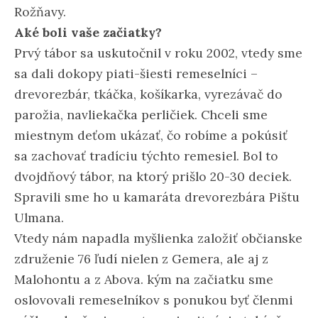
Rožňavy.
Aké boli vaše začiatky?
Prvý tábor sa uskutočnil v roku 2002, vtedy sme
sa dali dokopy piati-šiesti remeselníci –
drevorezbár, tkáčka, košíkarka, vyrezávač do
parožia, navliekačka perličiek. Chceli sme
miestnym deťom ukázať, čo robíme a pokúsiť
sa zachovať tradíciu týchto remesiel. Bol to
dvojdňový tábor, na ktorý prišlo 20-30 deciek.
Spravili sme ho u kamaráta drevorezbára Pištu
Ulmana.
Vtedy nám napadla myšlienka založiť občianske
združenie 76 ľudí nielen z Gemera, ale aj z
Malohontu a z Abova. kým na začiatku sme
oslovovali remeselníkov s ponukou byť členmi