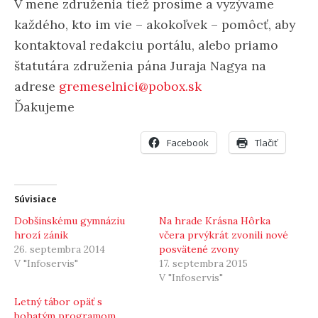
V mene združenia tiež prosíme a vyzývame
každého, kto im vie – akokoľvek – pomôcť, aby
kontaktoval redakciu portálu, alebo priamo
štatutára združenia pána Juraja Nagya na
adrese
gremeselnici@pobox.sk
Ďakujeme
Facebook
Tlačiť
Súvisiace
Dobšinskému gymnáziu
Na hrade Krásna Hôrka
hrozí zánik
včera prvýkrát zvonili nové
26. septembra 2014
posvätené zvony
V "Infoservis"
17. septembra 2015
V "Infoservis"
Letný tábor opäť s
bohatým programom