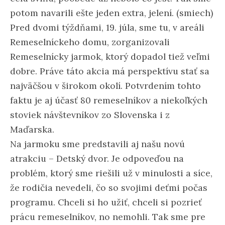
potom navarili ešte jeden extra, jelení. (smiech)
Pred dvomi týždňami, 19. júla, sme tu, v areáli
Remeselníckeho domu, zorganizovali
Remeselnícky jarmok, ktorý dopadol tiež veľmi
dobre. Práve táto akcia má perspektívu stať sa
najväčšou v širokom okolí. Potvrdením tohto
faktu je aj účasť 80 remeselníkov a niekoľkých
stoviek návštevníkov zo Slovenska i z
Maďarska.
Na jarmoku sme predstavili aj našu novú
atrakciu – Detský dvor. Je odpoveďou na
problém, ktorý sme riešili už v minulosti a síce,
že rodičia nevedeli, čo so svojimi deťmi počas
programu. Chceli si ho užiť, chceli si pozrieť
prácu remeselníkov, no nemohli. Tak sme pre