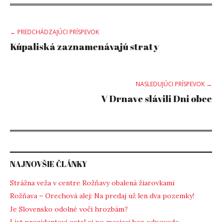
Post
← PREDCHÁDZAJÚCI PRÍSPEVOK
Kúpaliská zaznamenávajú straty
navigation
NASLEDUJÚCI PRÍSPEVOK →
V Drnave slávili Dni obce
NAJNOVŠIE ČLÁNKY
Strážna veža v centre Rožňavy obalená žiarovkami
Rožňava – Orechová alej: Na predaj už len dva pozemky!
Je Slovensko odolné voči hrozbám?