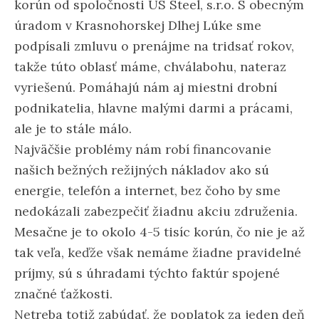
korún od spoločnosti US Steel, s.r.o. S obecným
úradom v Krasnohorskej Dlhej Lúke sme
podpísali zmluvu o prenájme na tridsať rokov,
takže túto oblasť máme, chválabohu, nateraz
vyriešenú. Pomáhajú nám aj miestni drobní
podnikatelia, hlavne malými darmi a prácami,
ale je to stále málo.
Najväčšie problémy nám robí financovanie
našich bežných režijných nákladov ako sú
energie, telefón a internet, bez čoho by sme
nedokázali zabezpečiť žiadnu akciu združenia.
Mesačne je to okolo 4-5 tisíc korún, čo nie je až
tak veľa, keďže však nemáme žiadne pravidelné
príjmy, sú s úhradami týchto faktúr spojené
značné ťažkosti.
Netreba totiž zabúdať, že poplatok za jeden deň