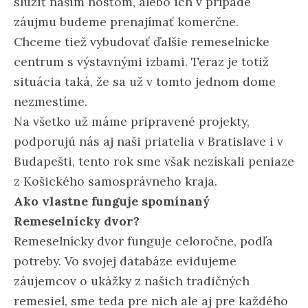
slúžiť našim hosťom, alebo ich v prípade
záujmu budeme prenajímať komerčne.
Chceme tiež vybudovať ďalšie remeselnícke
centrum s výstavnými izbami. Teraz je totiž
situácia taká, že sa už v tomto jednom dome
nezmestíme.
Na všetko už máme pripravené projekty,
podporujú nás aj naši priatelia v Bratislave i v
Budapešti, tento rok sme však nezískali peniaze
z Košického samosprávneho kraja.
Ako vlastne funguje spomínaný
Remeselnícky dvor?
Remeselnícky dvor funguje celoročne, podľa
potreby. Vo svojej databáze evidujeme
záujemcov o ukážky z našich tradičných
remesiel, sme teda pre nich ale aj pre každého