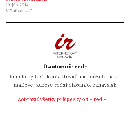
19. júla 2014
V "Infoservis"
O autorovi - red -
Redakčný text, kontaktovať nás môžete na e-
mailovej adrese redakcia@inforoznava.sk
Zobraziť všetky príspevky od - red - →