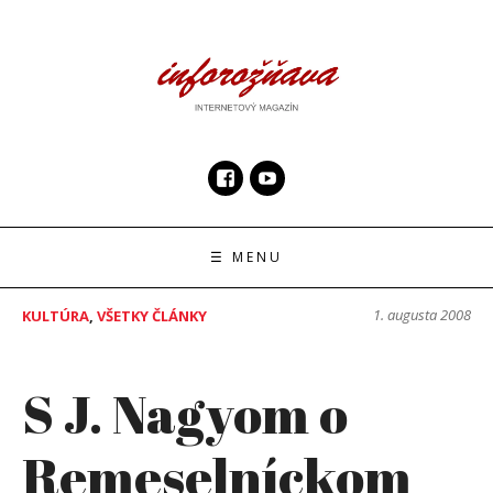
Skip
to
content
InfoRoznava.sk
internetový magazín
☰ MENU
1. augusta 2008
KULTÚRA
,
VŠETKY ČLÁNKY
S J. Nagyom o
Remeselníckom