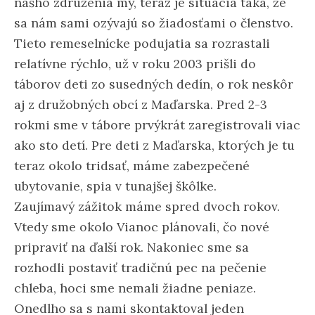
nášho združenia my, teraz je situácia taká, že
sa nám sami ozývajú so žiadosťami o členstvo.
Tieto remeselnícke podujatia sa rozrastali
relatívne rýchlo, už v roku 2003 prišli do
táborov deti zo susedných dedín, o rok neskôr
aj z družobných obcí z Maďarska. Pred 2-3
rokmi sme v tábore prvýkrát zaregistrovali viac
ako sto detí. Pre deti z Maďarska, ktorých je tu
teraz okolo tridsať, máme zabezpečené
ubytovanie, spia v tunajšej škôlke.
Zaujímavý zážitok máme spred dvoch rokov.
Vtedy sme okolo Vianoc plánovali, čo nové
pripraviť na ďalší rok. Nakoniec sme sa
rozhodli postaviť tradičnú pec na pečenie
chleba, hoci sme nemali žiadne peniaze.
Onedlho sa s nami skontaktoval jeden