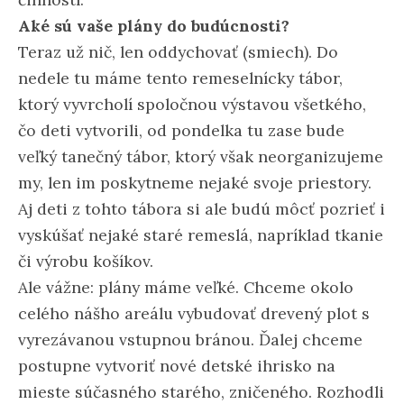
Aké sú vaše plány do budúcnosti?
Teraz už nič, len oddychovať (smiech). Do
nedele tu máme tento remeselnícky tábor,
ktorý vyvrcholí spoločnou výstavou všetkého,
čo deti vytvorili, od pondelka tu zase bude
veľký tanečný tábor, ktorý však neorganizujeme
my, len im poskytneme nejaké svoje priestory.
Aj deti z tohto tábora si ale budú môcť pozrieť i
vyskúšať nejaké staré remeslá, napríklad tkanie
či výrobu košíkov.
Ale vážne: plány máme veľké. Chceme okolo
celého nášho areálu vybudovať drevený plot s
vyrezávanou vstupnou bránou. Ďalej chceme
postupne vytvoriť nové detské ihrisko na
mieste súčasného starého, zničeného. Rozhodli