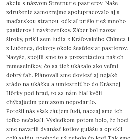
akciu s názvom Stretnutie pastierov. Naše
združenie samozrejme spolupracovalo aj s
maďarskou stranou, odkiaľ prišlo tiež mnoho
pastierov i návštevníkov. Záber bol naozaj
široký, prišli sem ľudia z Kráľovského Chlmca i
z Lučenca, dokopy okolo šesťdesiat pastierov.
Navyše, spojili sme to s prezentáciou našich
remeselníkov, čo sa tiež ukázalo ako veľmi
dobrý ťah. Plánovali sme doviesť aj nejaké
stádo na ukážku a umiestniť ho do Krásnej
Hôrky pod hrad, to sa nám žiaľ kvôli
chýbajúcim peniazom nepodarilo.
Potešil nás však záujem ľudí, naozaj sme ich
toľko nečakali. Výsledkom potom bolo, že hoci
sme navarili dvanásť kotlov gulášu a opiekli
celú sviňu, poobede už nebolo čo jesť! Tak sme