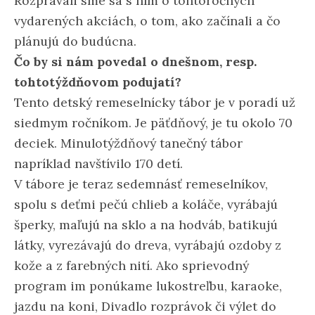
Rozprávali sme sa s ním o tohtoročných
vydarených akciách, o tom, ako začínali a čo
plánujú do budúcna.
Čo by si nám povedal o dnešnom, resp.
tohtotýždňovom podujatí?
Tento detský remeselnícky tábor je v poradí už
siedmym ročníkom. Je päťdňový, je tu okolo 70
deciek. Minulotýždňový tanečný tábor
napríklad navštívilo 170 detí.
V tábore je teraz sedemnásť remeselníkov,
spolu s deťmi pečú chlieb a koláče, vyrábajú
šperky, maľujú na sklo a na hodváb, batikujú
látky, vyrezávajú do dreva, vyrábajú ozdoby z
kože a z farebných nití. Ako sprievodný
program im ponúkame lukostreľbu, karaoke,
jazdu na koni, Divadlo rozprávok či výlet do