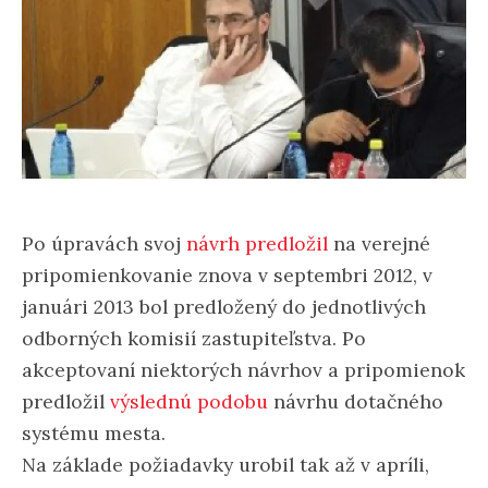
Po úpravách svoj
návrh predložil
na verejné
pripomienkovanie znova v septembri 2012, v
januári 2013 bol predložený do jednotlivých
odborných komisií zastupiteľstva. Po
akceptovaní niektorých návrhov a pripomienok
predložil
výslednú podobu
návrhu dotačného
systému mesta.
Na základe požiadavky urobil tak až v apríli,