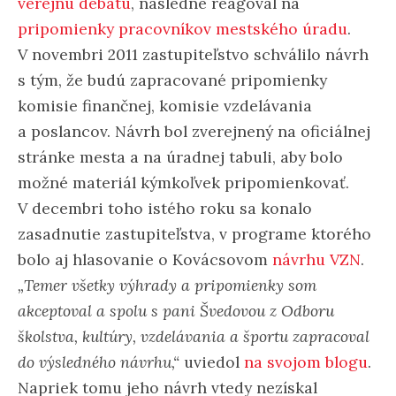
verejnú debatu
, následne reagoval na
pripomienky pracovníkov mestského úradu
.
V novembri 2011 zastupiteľstvo schválilo návrh
s tým, že budú zapracované pripomienky
komisie finančnej, komisie vzdelávania
a poslancov. Návrh bol zverejnený na oficiálnej
stránke mesta a na úradnej tabuli, aby bolo
možné materiál kýmkoľvek pripomienkovať.
V decembri toho istého roku sa konalo
zasadnutie zastupiteľstva, v programe ktorého
bolo aj hlasovanie o Kovácsovom
návrhu VZN
.
„Temer všetky výhrady a pripomienky som
akceptoval a spolu s pani Švedovou z Odboru
školstva, kultúry, vzdelávania a športu zapracoval
do výsledného návrhu,“
uviedol
na svojom blogu
.
Napriek tomu jeho návrh vtedy nezískal