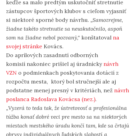
keďže sa malo predtým uskutočniť stretnutie
zástupcov športových klubov s cieľom vyjasniť
si niektoré sporné body návrhu.
„Samozrejme,
žiadne takéto stretnutie sa neuskutočnilo, aspoň
som na žiadne nebol pozvaný,“
konštatoval
na
svojej stránke
Kovács.
Do aprílových zasadnutí odborných
komisií nakoniec prišiel aj úradnícky
návrh
VZN
o podmienkach poskytovania dotácií z
rozpočtu mesta, ktorý bol stručnejší ale aj
podstatne menej presný v kritériách, než
návrh
poslanca Radoslava Kovácsa (nez.)
.
„Vyzerá to teda tak, že ústretovosť a profesionálna
túžba konať dobré veci pre mesto sa na niektorých
miestach mestského úradu končí tam, kde sa črtajú
obrysy individuálnych ľudských slabostí a