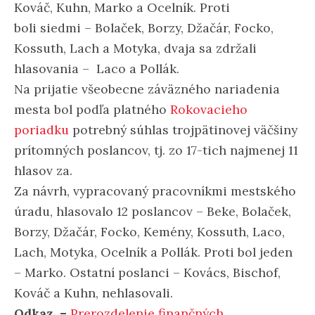
Kováč, Kuhn, Marko a Ocelník. Proti
boli siedmi – Bolaček, Borzy, Džačár, Focko,
Kossuth, Lach a Motyka, dvaja sa zdržali
hlasovania – Laco a Pollák.
Na prijatie všeobecne záväzného nariadenia
mesta bol podľa platného
Rokovacieho
poriadku
potrebný súhlas trojpätinovej väčšiny
prítomných poslancov, tj. zo 17-tich najmenej 11
hlasov za.
Za návrh, vypracovaný pracovníkmi mestského
úradu, hlasovalo 12 poslancov – Beke, Bolaček,
Borzy, Džačár, Focko, Kemény, Kossuth, Laco,
Lach, Motyka, Ocelník a Pollák. Proti bol jeden
– Marko. Ostatní poslanci – Kovács, Bischof,
Kováč a Kuhn, nehlasovali.
Odkaz –
Prerozdelenie finančných