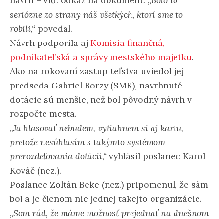
návrh – viď. odkaz na dokument.
„Bolo to
seriózne zo strany náš všetkých, ktorí sme to
robili,“
povedal.
Návrh podporila aj
Komisia finančná,
podnikatel’ská a správy mestského majetku
.
Ako na rokovaní zastupiteľstva uviedol jej
predseda Gabriel Borzy (SMK), navrhnuté
dotácie sú menšie, než bol pôvodný návrh v
rozpočte mesta.
„Ja hlasovať nebudem, vytiahnem si aj kartu,
pretože nesúhlasím s takýmto systémom
prerozdeľovania dotácií,“
vyhlásil poslanec Karol
Kováč (nez.).
Poslanec Zoltán Beke (nez.) pripomenul, že sám
bol a je členom nie jednej takejto organizácie.
„Som rád, že máme možnosť prejednať na dnešnom