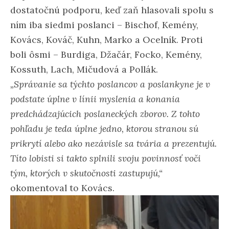
dostatočnú podporu, keď zaň hlasovali spolu s
ním iba siedmi poslanci – Bischof, Kemény,
Kovács, Kováč, Kuhn, Marko a Ocelník. Proti
boli ôsmi – Burdiga, Džačár, Focko, Kemény,
Kossuth, Lach, Mičudová a Pollák.
„Správanie sa týchto poslancov a poslankyne je v
podstate úplne v línii myslenia a konania
predchádzajúcich poslaneckých zborov. Z tohto
pohľadu je teda úplne jedno, ktorou stranou sú
prikrytí alebo ako nezávisle sa tvária a prezentujú.
Títo lobisti si takto splnili svoju povinnosť voči
tým, ktorých v skutočnosti zastupujú,“
okomentoval to Kovács.