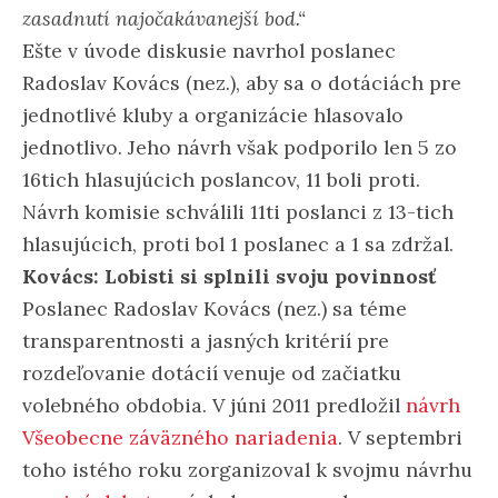
zasadnutí najočakávanejší bod.“
Ešte v úvode diskusie navrhol poslanec
Radoslav Kovács (nez.), aby sa o dotáciách pre
jednotlivé kluby a organizácie hlasovalo
jednotlivo. Jeho návrh však podporilo len 5 zo
16tich hlasujúcich poslancov, 11 boli proti.
Návrh komisie schválili 11ti poslanci z 13-tich
hlasujúcich, proti bol 1 poslanec a 1 sa zdržal.
Kovács: Lobisti si splnili svoju povinnosť
Poslanec Radoslav Kovács (nez.) sa téme
transparentnosti a jasných kritérií pre
rozdeľovanie dotácií venuje od začiatku
volebného obdobia. V júni 2011 predložil
návrh
Všeobecne záväzného nariadenia
. V septembri
toho istého roku zorganizoval k svojmu návrhu