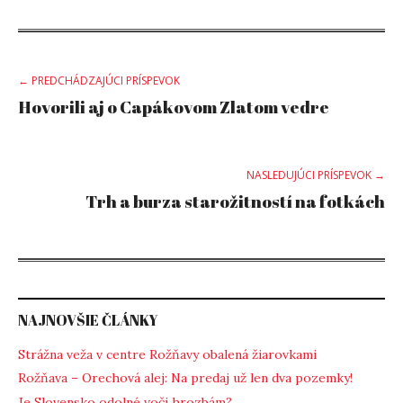
Post
← PREDCHÁDZAJÚCI PRÍSPEVOK
Hovorili aj o Capákovom Zlatom vedre
navigation
NASLEDUJÚCI PRÍSPEVOK →
Trh a burza starožitností na fotkách
NAJNOVŠIE ČLÁNKY
Strážna veža v centre Rožňavy obalená žiarovkami
Rožňava – Orechová alej: Na predaj už len dva pozemky!
Je Slovensko odolné voči hrozbám?