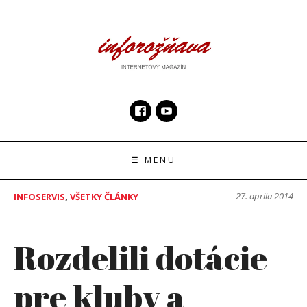
Skip
to
content
InfoRoznava.sk
internetový magazín
☰ MENU
27. apríla 2014
INFOSERVIS
,
VŠETKY ČLÁNKY
Rozdelili dotácie
pre kluby a