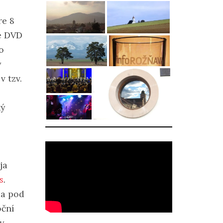
re 8
ie DVD
o
y
v tzv.
ký
ja
s
.
ia pod
oční
y