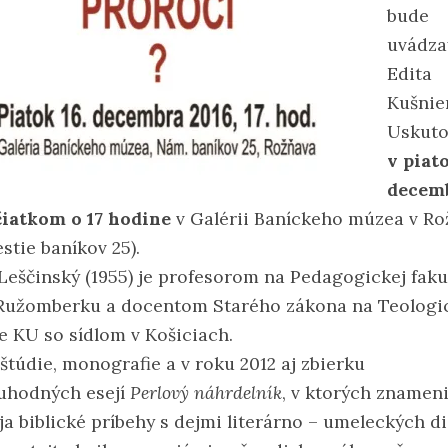
bude
uvádza
Edita
Kušnie
Uskuto
v piato
decem
čiatkom o 17 hodine
v Galérii Baníckeho múzea v Ro
stie baníkov 25).
 Leščinský (1955) je profesorom na Pedagogickej faku
Ružomberku a docentom Starého zákona na Teologi
te KU so sídlom v Košiciach.
štúdie, monografie a v roku 2012 aj zbierku
uhodných esejí
Perlový náhrdelník
, v ktorých znamen
a biblické príbehy s dejmi literárno – umeleckých di