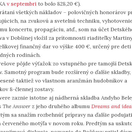
KA
v septembri
to bolo 828,20 €).
rátaní všetkých nákladov – polovičných honorárov p
ujúcich, na zvukovú a svetelnú techniku, vyhotoven
mu koncertu, propagáciu, atď., som na účet Detskéh
a v Dobšinej vložil za prítomnosti riaditeľky Martin
íkovej finančný dar vo výške 400 €, určený pre deti 
dných rodinách.
Prešove pôjde výťažok zo vstupného pre tamojší Dets
. Samotný program bude rozšírený o ďalšie skladby,
esené taktiež vo vlastnom aranžmán hudobníkov a
kov 8-člennej zostavy.
ávere zaznie istotne aj nádherná skladba Andyho Bele
is The Answer
z jeho druhého albumu
Dreams and idea
tým sa snažím rozbehnúť prípravy na ďalšie podujat
 červeného motýľa v novom roku. Predtým sa uskut
 zaujímavá diskusia, pozvanie do Rožňavy prijal dávn