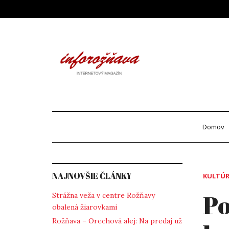
Skip
to
content
Info
internetový maga
Domov
NAJNOVŠIE ČLÁNKY
KULTÚ
Po
Strážna veža v centre Rožňavy
obalená žiarovkami
Rožňava – Orechová alej: Na predaj už