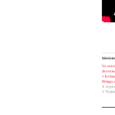
Súvisia
Vo sve
dreven
v Kežma
Stinga 
4. sept
V "Kult