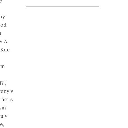
ný
pod
m
V A
 Kde
om
?“,
vený v
ráci s
kym
m v
e,