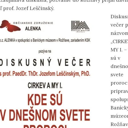
ľ prof. Jozef Leščinský.
Diskus
večer 
názvo
„CIRKE
MY I. –
sú v
dnešn
svete
proroci
pripra
spolup
Baníc
múzeo
Rožňav