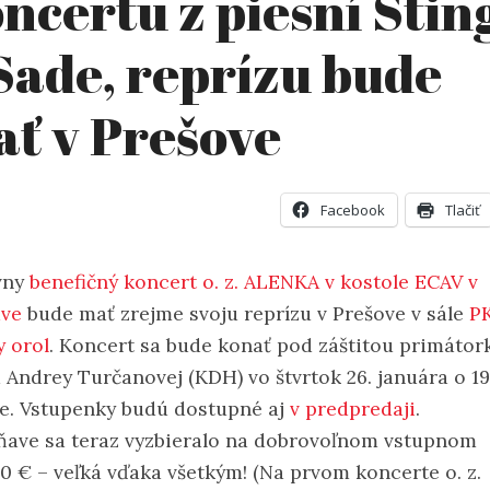
ncertu z piesní Stin
Sade, reprízu bude
ť v Prešove
Facebook
Tlačiť
vny
benefičný koncert o. z. ALENKA v kostole ECAV v
ve
bude mať zrejme svoju reprízu v Prešove v sále
P
y orol
. Koncert sa bude konať pod záštitou primátor
 Andrey Turčanovej (KDH) vo štvrtok 26. januára o 19
e. Vstupenky budú dostupné aj
v predpredaji
.
ňave sa teraz vyzbieralo na dobrovoľnom vstupnom
50 € – veľká vďaka všetkým! (Na prvom koncerte o. z.