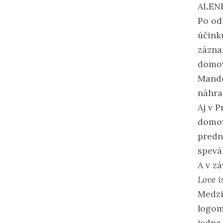
ALEN
Po od
účink
zázna
domov
Mandel
náhra
Aj v 
domov
predn
spevá
A v z
Love 
Medzi
logom
jedna