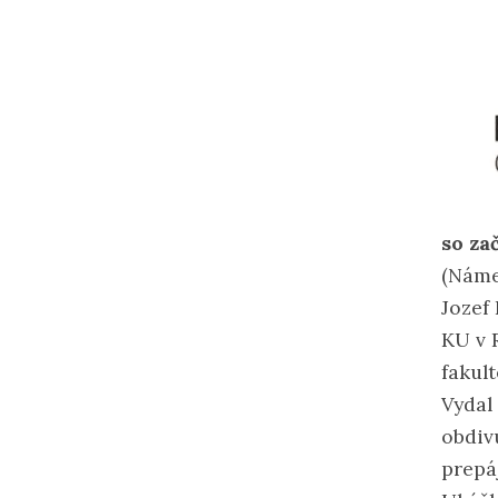
so za
(Náme
Jozef
KU v 
fakul
Vydal 
obdiv
prepáj