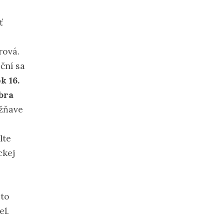
ť
rová.
ční sa
k 16.
bra
žňave
lte
ckej
ito
el.