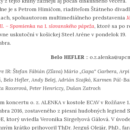
y z tejto knihy zaznejú aj počas diskusného večera.
lne je s Petrom Himičom, riaditeľom Štátneho divadl
iach, spoluautorom multimediálneho predstavenia
J
II. – Spomienka na 1. slovanského pápeža
, ktoré sa po 
vne uskutoční v košickej Steel Aréne v pondelok 19.
bra.
Belo HEFLER
:: o.z.alenka@upcm
re IR: Štefan Fábián (Zľava) Mário „Gapa“ Garbera, Arpi
, Belo Hefler, Andy Belej, Adrián Szajkó, Karmen Pál-Ba
a Roxerová, Peter Henriczy, Dušan Zatroch
m koncertu o. z. ALENKA v kostole ECAV v Rožňave 1.
bra 2016, zostaveného z piesní hudobných legiend 
E, ktorý uviedla Veronika Sirgelyová Gálová. V úvod
mným krátko prihovoril ThDr. Jerguš Olejár, PhD., far