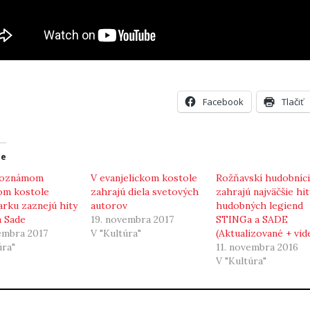
Facebook
Tlačiť
ce
toznámom
V evanjelickom kostole
Rožňavskí hudobníci
om kostole
zahrajú diela svetových
zahrajú najväčšie hit
rku zaznejú hity
autorov
hudobných legiend
a Sade
19. novembra 2017
STINGa a SADE
embra 2017
V "Kultúra"
(Aktualizované + vid
úra"
11. novembra 2016
V "Kultúra"