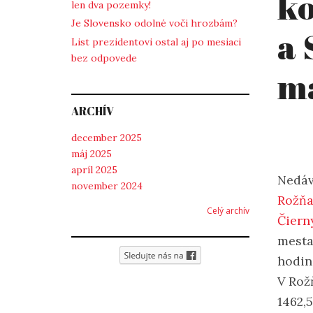
ko
len dva pozemky!
Je Slovensko odolné voči hrozbám?
a 
List prezidentovi ostal aj po mesiaci
bez odpovede
ma
ARCHÍV
december 2025
máj 2025
apríl 2025
Nedá
november 2024
Rožňa
Celý archív
Čiern
mesta
hodin
V Rož
1462,