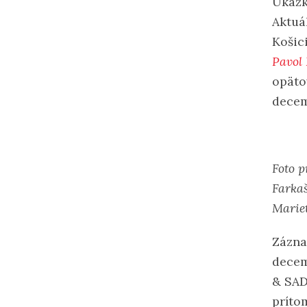
Ukážk
Aktuá
Košic
Pavol 
opäto
decem
Foto p
Farkaš
Mariet
Zázna
decem
& SAD
príto