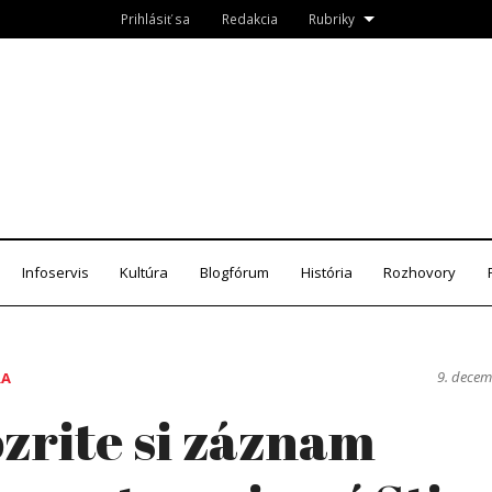
Prihlásiť sa
Redakcia
Rubriky
Roznava.sk
zín
Infoservis
Kultúra
Blogfórum
História
Rozhovory
9. dece
RA
zrite si záznam