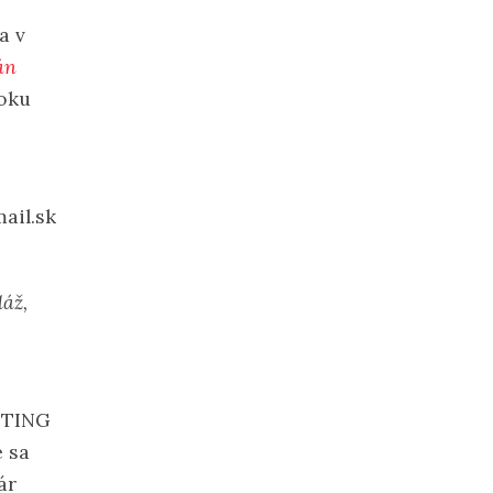
a v
án
roku
ail.sk
láž,
STING
e sa
ár