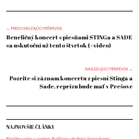
Post
← PREDCHÁDZAJÚCI PRÍSPEVOK
Benefičný koncert s piesňami STINGa a SADE
navigation
sa uskutoční už tento štvrtok (+video)
NASLEDUJÚCI PRÍSPEVOK →
Pozrite si záznam koncertu z piesní Stinga a
Sade, reprízu bude mať v Prešove
NAJNOVŠIE ČLÁNKY
Strážna veža v centre Rožňavy obalená žiarovkami