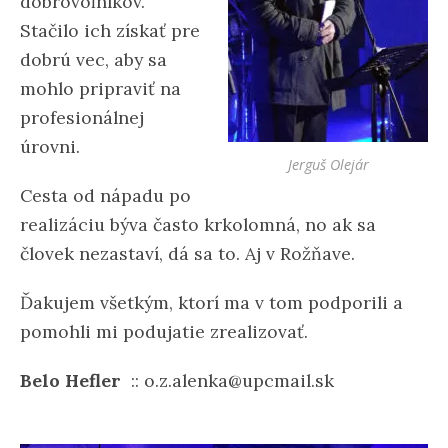
dobrovoľníkov.
Stačilo ich získať pre
dobrú vec, aby sa
mohlo pripraviť na
profesionálnej
úrovni.
Jerguš Olejár
Cesta od nápadu po
realizáciu býva často krkolomná, no ak sa
človek nezastaví, dá sa to. Aj v Rožňave.
Ďakujem všetkým, ktorí ma v tom podporili a
pomohli mi podujatie zrealizovať.
Belo Hefler
:: o.z.alenka@upcmail.sk