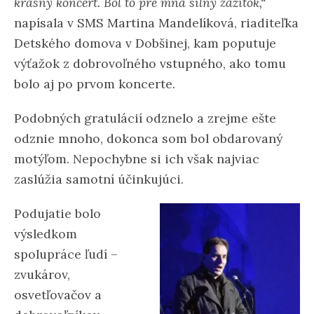
krásny koncert. Bol to pre mňa silný zážitok,“
napísala v SMS Martina Mandelíková, riaditeľka
Detského domova v Dobšinej, kam poputuje
výťažok z dobrovoľného vstupného, ako tomu
bolo aj po prvom koncerte.
Podobných gratulácií odznelo a zrejme ešte
odznie mnoho, dokonca som bol obdarovaný
motýľom. Nepochybne si ich však najviac
zaslúžia samotní účinkujúci.
Podujatie bolo
výsledkom
spolupráce ľudí –
zvukárov,
osvetľovačov a