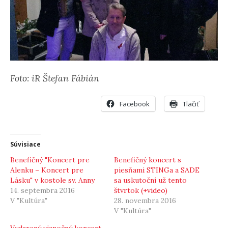
Foto: iR Štefan Fábián
Facebook
Tlačiť
Súvisiace
Benefičný "Koncert pre
Benefičný koncert s
Alenku – Koncert pre
piesňami STINGa a SADE
Lásku" v kostole sv. Anny
sa uskutoční už tento
14. septembra 2016
štvrtok (+video)
V "Kultúra"
28. novembra 2016
V "Kultúra"
Vydarený vianočný koncert