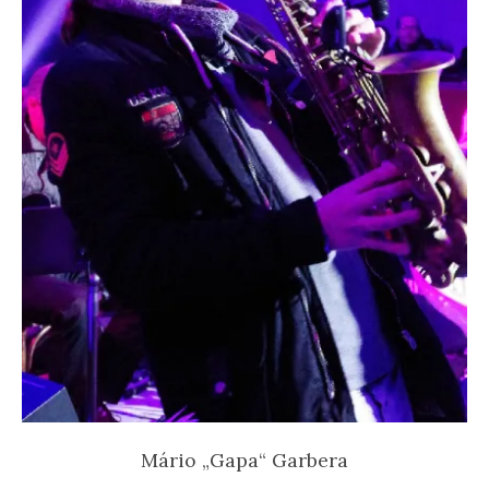
Mário „Gapa“ Garbera