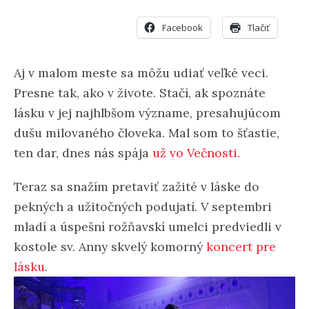
Facebook
Tlačiť
Aj v malom meste sa môžu udiať veľké veci.
Presne tak, ako v živote. Stačí, ak spoznáte
lásku v jej najhlbšom význame, presahujúcom
dušu milovaného človeka. Mal som to šťastie,
ten dar, dnes nás spája
už vo Večnosti
.
Teraz sa snažím pretaviť zažité v láske do
pekných a užitočných podujatí. V septembri
mladí a úspešní rožňavskí umelci predviedli v
kostole sv. Anny skvelý komorný
koncert pre
lásku
.