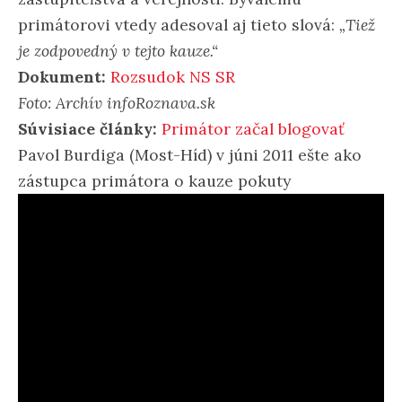
primátorovi vtedy adesoval aj tieto slová:
„Tiež
je zodpovedný v tejto kauze.“
Dokument:
Rozsudok NS SR
Foto: Archív infoRoznava.sk
Súvisiace články:
Primátor začal blogovať
Pavol Burdiga (Most-Híd) v júni 2011 ešte ako
zástupca primátora o kauze pokuty