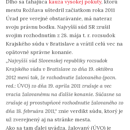
Dlho sa ťahajúca
kauza vysokej pokuty
, ktorú
mestu Rožňava uštedril začiatkom roka 2011
Úrad pre verejné obstarávanie, má nateraz
svoju právnu bodku. Najvyšší súd SR zrušil
svojim rozhodnutím z 28. mája t. r. rozsudok
Krajského súdu v Bratislave a vrátil celú vec na
opätovné správne konanie.
„Najvyšší súd Slovenskej republiky rozsudok
Krajského súdu v Bratislave zo dňa 19. októbra
2012 mení tak, že rozhodnutie žalovaného (pozn.
red.: ÚVO) zo dňa 19. apríla 2011 zrušuje a vec
vracia žalovanému na d’alšie konanie. Súčasne sa
zrušuje aj prvostupňové rozhodnutie žalovaného zo
dňa 18. februára 2011,“
znie verdikt súdu, ktorý je
už zverejnený aj na stránke mesta.
Ako sa tam ďalej uvádza, žalovaný (ÚVO) je