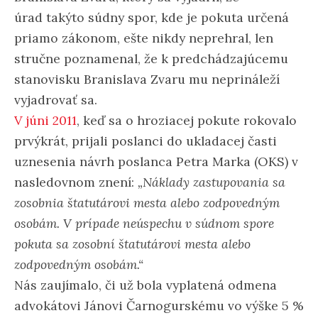
úrad takýto súdny spor, kde je pokuta určená
priamo zákonom, ešte nikdy neprehral, len
stručne poznamenal, že k predchádzajúcemu
stanovisku Branislava Zvaru mu neprináleží
vyjadrovať sa.
V júni 2011
, keď sa o hroziacej pokute rokovalo
prvýkrát, prijali poslanci do ukladacej časti
uznesenia návrh poslanca Petra Marka (OKS) v
nasledovnom znení:
„Náklady zastupovania sa
zosobnia štatutárovi mesta alebo zodpovedným
osobám. V prípade neúspechu v súdnom spore
pokuta sa zosobní štatutárovi mesta alebo
zodpovedným osobám.“
Nás zaujímalo, či už bola vyplatená odmena
advokátovi Jánovi Čarnogurskému vo výške 5 %