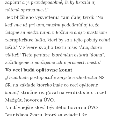
zaplatiť a je pravdepodobné, že by hrozila aj
nútená správa mest.”
Bez bližšieho vysvetlenia tam ďalej tvrdí:
“No
keď sme už pri tom, musím podotknúť aj to, že
údajne sú medzi nami v Rožňave a aj v mestskom
zastupiteľstve ľudia, ktorí by sa z tejto pokuty veľmi
tešili.”
V závere svojho textu píše:
“Áno, dobre
vidíte!!! Tieto peniaze, ktoré nám ostanú “doma”,
zúžitkujeme a použijeme ich v prospech mesta.”
Vo veci budú opätovne konať
„Úrad bude postupovať v zmysle rozhodnutia NS
SR, na základe ktorého bude vo veci opätovne
konať,“
stručne reagoval na verdikt súdu Jozef
Mažgút, hovorca ÚVO.
Na dávnejšie slová bývalého hovorcu ÚVO
Branislava Zvaru, ktorý sa vyjadril, že