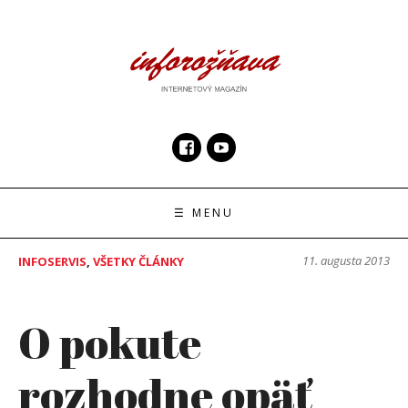
Skip
to
content
InfoRoznava.sk
internetový magazín
☰ MENU
11. augusta 2013
INFOSERVIS
,
VŠETKY ČLÁNKY
O pokute
rozhodne opäť