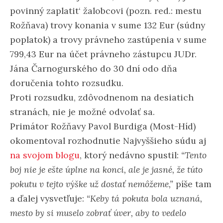
povinný zaplatit‘ žalobcovi (pozn. red.: mestu
Rožňava) trovy konania v sume 132 Eur (súdny
poplatok) a trovy právneho zastúpenia v sume
799,43 Eur na účet právneho zástupcu JUDr.
Jána Čarnogurského do 30 dní odo dňa
doručenia tohto rozsudku.
Proti rozsudku, zdôvodnenom na desiatich
stranách, nie je možné odvolať sa.
Primátor Rožňavy Pavol Burdiga (Most-Híd)
okomentoval rozhodnutie Najvyššieho súdu aj
na svojom blogu
, ktorý nedávno spustil:
“Tento
boj nie je ešte úplne na konci, ale je jasné, že túto
pokutu v tejto výške už dostať nemôžeme,”
píše tam
a ďalej vysvetľuje:
“Keby tá pokuta bola uznaná,
mesto by si muselo zobrať úver, aby to vedelo