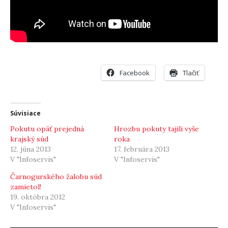
Facebook
Tlačiť
Súvisiace
Pokutu opäť prejedná
Hrozbu pokuty tajili vyše
krajský súd
roka
12. júna 2013
17. februára 2013
V "Infoservis"
V "Infoservis"
Čarnogurského žalobu súd
zamietol!
19. októbra 2012
V "Infoservis"