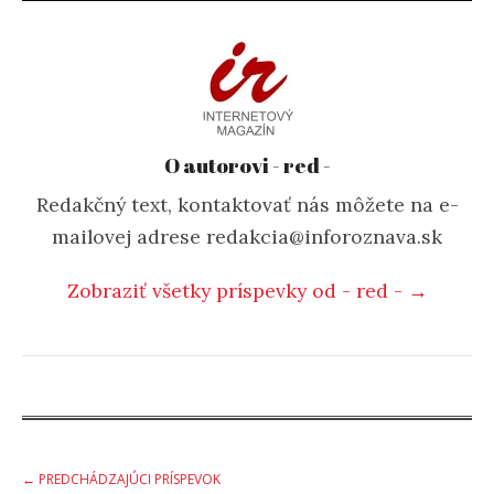
O autorovi - red -
Redakčný text, kontaktovať nás môžete na e-
mailovej adrese redakcia@inforoznava.sk
Zobraziť všetky príspevky od - red - →
Post
← PREDCHÁDZAJÚCI PRÍSPEVOK