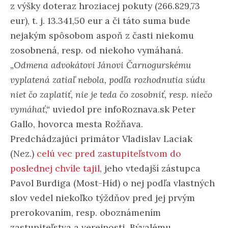
z výšky doteraz hroziacej pokuty (266.829,73
eur), t. j. 13.341,50 eur a či táto suma bude
nejakým spôsobom aspoň z časti niekomu
zosobnená, resp. od niekoho vymáhaná.
„Odmena advokátovi Jánovi Čarnogurskému
vyplatená zatiaľ nebola, podľa rozhodnutia súdu
niet čo zaplatiť, nie je teda čo zosobniť, resp. niečo
vymáhať,“
uviedol pre infoRoznava.sk Peter
Gallo, hovorca mesta Rožňava.
Predchádzajúci primátor Vladislav Laciak
(Nez.)
celú vec pred zastupiteľstvom do
poslednej chvíle tajil
, jeho vtedajší zástupca
Pavol Burdiga (Most-Híd) o nej podľa vlastných
slov vedel niekoľko týždňov pred jej prvým
prerokovaním, resp. oboznámením
zastupiteľstva a verejnosti. Bývalému