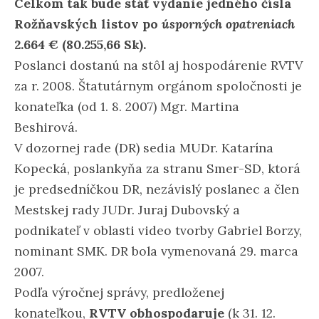
Celkom tak bude stáť vydanie jedného čísla
Rožňavských listov po
úsporných opatreniach
2.664 € (80.255,66 Sk).
Poslanci dostanú na stôl aj hospodárenie RVTV
za r. 2008. Štatutárnym orgánom spoločnosti je
konateľka (od 1. 8. 2007) Mgr. Martina
Beshirová.
V dozornej rade (DR) sedia MUDr. Katarína
Kopecká, poslankyňa za stranu Smer-SD, ktorá
je predsedníčkou DR, nezávislý poslanec a člen
Mestskej rady JUDr. Juraj Dubovský a
podnikateľ v oblasti video tvorby Gabriel Borzy,
nominant SMK. DR bola vymenovaná 29. marca
2007.
Podľa výročnej správy, predloženej
konateľkou,
RVTV obhospodaruje
(k 31. 12.