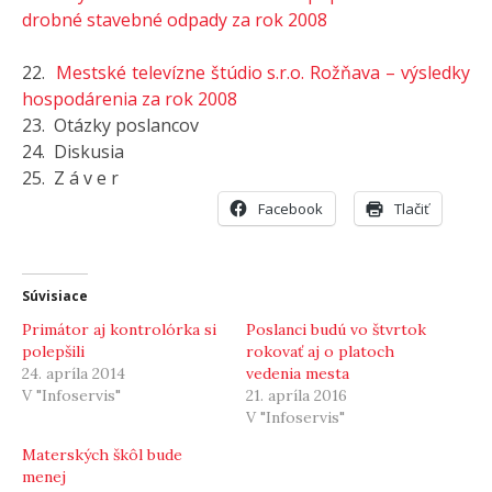
drobné stavebné odpady za rok 2008
22.
Mestské televízne štúdio s.r.o. Rožňava – výsledky
hospodárenia za rok 2008
23. Otázky poslancov
24. Diskusia
25. Z á v e r
Facebook
Tlačiť
Súvisiace
Primátor aj kontrolórka si
Poslanci budú vo štvrtok
polepšili
rokovať aj o platoch
24. apríla 2014
vedenia mesta
V "Infoservis"
21. apríla 2016
V "Infoservis"
Materských škôl bude
menej