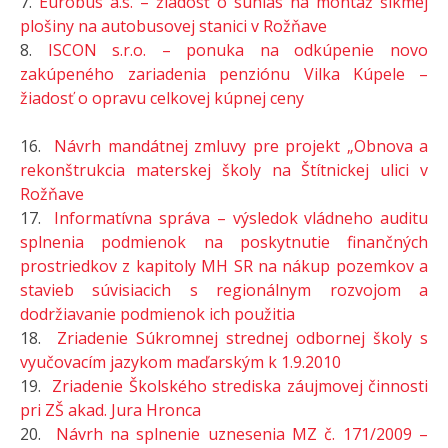
7.
Eurobus a.s. – žiadosť o súhlas na montáž šikmej
plošiny na autobusovej stanici v Rožňave
8.
ISCON s.r.o. – ponuka na odkúpenie novo
zakúpeného zariadenia penziónu Vilka Kúpele –
žiadosť o opravu celkovej kúpnej ceny
16.
Návrh mandátnej zmluvy pre projekt „Obnova a
rekonštrukcia materskej školy na Štítnickej ulici v
Rožňave
17.
Informatívna správa – výsledok vládneho auditu
splnenia podmienok na poskytnutie finančných
prostriedkov z kapitoly MH SR na nákup pozemkov a
stavieb súvisiacich s regionálnym rozvojom a
dodržiavanie podmienok ich použitia
18.
Zriadenie Súkromnej strednej odbornej školy s
vyučovacím jazykom maďarským k 1.9.2010
19.
Zriadenie Školského strediska záujmovej činnosti
pri ZŠ akad. Jura Hronca
20.
Návrh na splnenie uznesenia MZ č. 171/2009 –