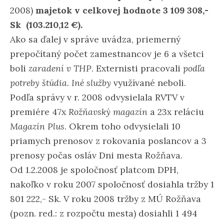
2008)
majetok v celkovej hodnote 3 109 308,-
Sk (103.210,12 €).
Ako sa ďalej v správe uvádza, priemerný
prepočítaný počet zamestnancov je 6 a všetci
boli
zaradení v THP
. Externisti pracovali
podľa
potreby štúdia
.
Iné služby
využívané neboli.
Podľa správy v r. 2008 odvysielala RVTV v
premiére 47x
Rožňavský magazín
a 23x reláciu
Magazín Plus
. Okrem toho odvysielali 10
priamych prenosov z rokovania poslancov a 3
prenosy počas osláv Dni mesta Rožňava.
Od 1.2.2008 je spoločnosť platcom DPH,
nakoľko v roku 2007 spoločnosť dosiahla tržby 1
801 222,- Sk. V roku 2008 tržby z MÚ Rožňava
(pozn. red.: z rozpočtu mesta) dosiahli 1 494