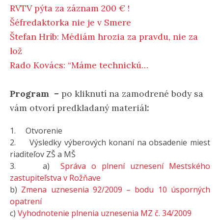
RVTV pýta za záznam 200 € !
Šéfredaktorka nie je v Smere
Štefan Hríb: Médiám hrozia za pravdu, nie za
lož
Rado Kovács: “Máme technickú…
Program –
po kliknutí na zamodrené body sa
vám otvorí predkladaný materiál
:
1. Otvorenie
2. Výsledky výberových konaní na obsadenie miest
riaditeľov ZŠ a MŠ
3. a)
Správa o plnení uznesení Mestského
zastupiteľstva v Rožňave
b)
Zmena uznesenia 92/2009 – bodu 10 úsporných
opatrení
c)
Vyhodnotenie plnenia uznesenia MZ č. 34/2009