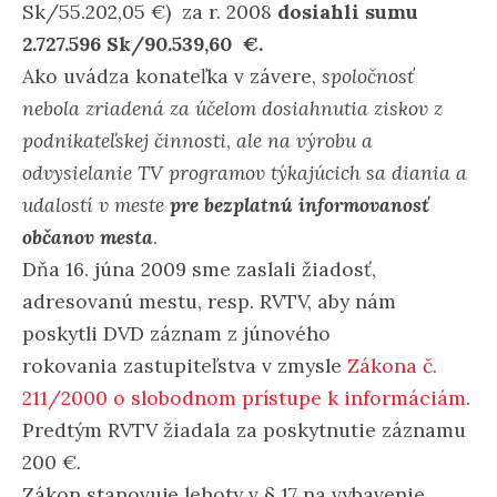
Sk/55.202,05 €) za r. 2008
dosiahli sumu
2.727.596 Sk/90.539,60 €.
Ako uvádza konateľka v závere,
spoločnosť
nebola zriadená za účelom dosiahnutia ziskov z
podnikateľskej činnosti
,
ale na výrobu a
odvysielanie TV programov týkajúcich sa diania a
udalostí v meste
pre bezplatnú informovanosť
občanov mesta
.
Dňa 16. júna 2009 sme zaslali žiadosť,
adresovanú mestu, resp. RVTV, aby nám
poskytli DVD záznam z júnového
rokovania zastupiteľstva v zmysle
Zákona č.
211/2000 o slobodnom prístupe k informáciám
.
Predtým RVTV žiadala za poskytnutie záznamu
200 €.
Zákon stanovuje lehoty v § 17 na vybavenie