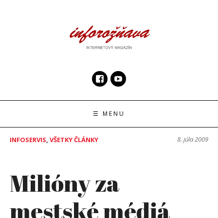
Skip
to
content
InfoRoznava.sk
internetový magazín
☰ MENU
8. júla 2009
INFOSERVIS
,
VŠETKY ČLÁNKY
Milióny za
mestské médiá