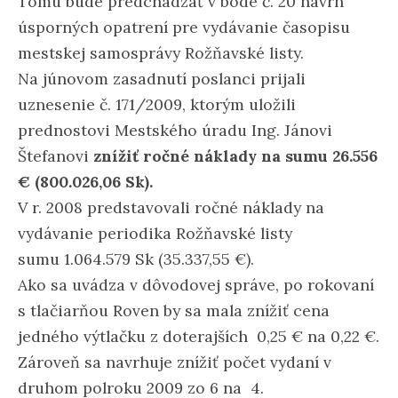
Tomu bude predchádzať v bode č. 20 návrh
úsporných opatrení pre vydávanie časopisu
mestskej samosprávy Rožňavské listy.
Na júnovom zasadnutí poslanci prijali
uznesenie č. 171/2009, ktorým uložili
prednostovi Mestského úradu Ing. Jánovi
Štefanovi
znížiť ročné náklady na sumu 26.556
€ (800.026,06 Sk).
V r. 2008 predstavovali ročné náklady na
vydávanie periodika Rožňavské listy
sumu 1.064.579 Sk (35.337,55 €).
Ako sa uvádza v dôvodovej správe, po rokovaní
s tlačiarňou Roven by sa mala znížiť cena
jedného výtlačku z doterajších 0,25 € na 0,22 €.
Zároveň sa navrhuje znížiť počet vydaní v
druhom polroku 2009 zo 6 na 4.