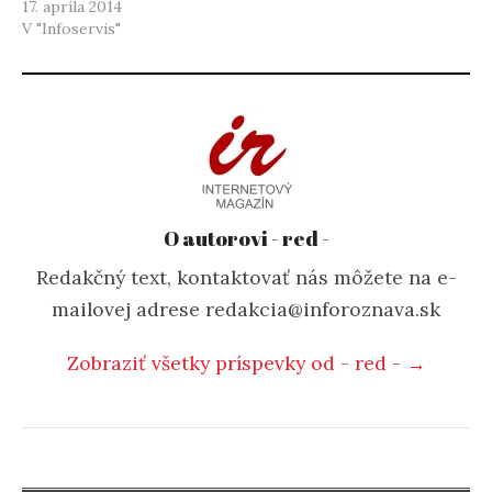
17. apríla 2014
V "Infoservis"
O autorovi - red -
Redakčný text, kontaktovať nás môžete na e-
mailovej adrese redakcia@inforoznava.sk
Zobraziť všetky príspevky od - red - →