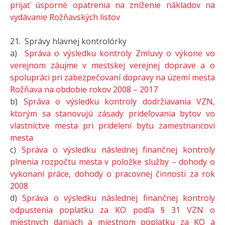
prijať úsporné opatrenia na zníženie nákladov na
vydávanie Rožňavských listov
21. Správy hlavnej kontrolórky
a)
Správa o výsledku kontroly Zmluvy o výkone vo
verejnom záujme v mestskej verejnej doprave a o
spolupráci pri zabezpečovaní dopravy na území mesta
Rožňava na obdobie rokov 2008 – 2017
b)
Správa o výsledku kontroly dodržiavania VZN,
ktorým sa stanovujú zásady prideľovania bytov vo
vlastníctve mesta pri pridelení bytu zamestnancovi
mesta
c)
Správa o výsledku následnej finančnej kontroly
plnenia rozpočtu mesta v položke služby – dohody o
vykonaní práce, dohody o pracovnej činnosti za rok
2008
d)
Správa o výsledku následnej finančnej kontroly
odpustenia poplatku za KO podľa § 31 VZN o
miestnych daniach a miestnom poplatku za KO a