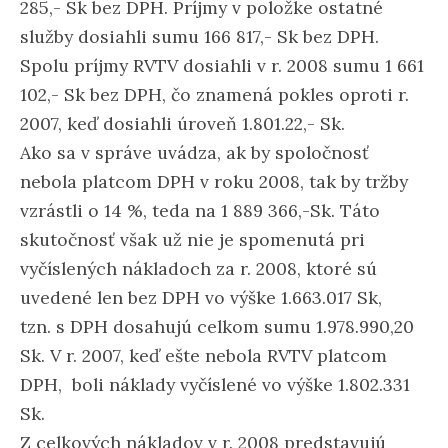
285,- Sk bez DPH. Príjmy v položke ostatné
služby dosiahli sumu 166 817,- Sk bez DPH.
Spolu príjmy RVTV dosiahli v r. 2008 sumu 1 661
102,- Sk bez DPH, čo znamená pokles oproti r.
2007, keď dosiahli úroveň 1.801.22,- Sk.
Ako sa v správe uvádza, ak by spoločnosť
nebola platcom DPH v roku 2008, tak by tržby
vzrástli o 14 %, teda na 1 889 366,-Sk. Táto
skutočnosť však už nie je spomenutá pri
vyčíslených nákladoch za r. 2008, ktoré sú
uvedené len bez DPH vo výške 1.663.017 Sk,
tzn. s DPH dosahujú celkom sumu 1.978.990,20
Sk. V r. 2007, keď ešte nebola RVTV platcom
DPH, boli náklady vyčíslené vo výške 1.802.331
Sk.
Z celkových nákladov v r. 2008 predstavujú