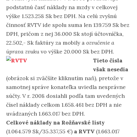
podstatnú časť náklady na mzdy v celkovej
výške 1.523.258 Sk bez DPH. Na celú zvyšnú
činnosť RVTV ide spolu suma len 139.759 Sk bez
DPH, pričom z nej 36.000 Sk stojí účtovníčka,
22.502,- Sk faktúry za mobily a
ozvučenie a
úprava zvuku
vo výške 20.000 Sk bez DPH.
Tieto čísla
však nesedia
(obrázok si zväčšíte kliknutím naň), pretože v
samotnej správe konateľka uviedla nesprávne
súčty. V r. 2008 dosiahli podľa tam uvedených
čísel náklady celkom 1.658.461 bez DPH a nie
uvádzaných 1.663.017 bez DPH.
Celkové náklady na Rožňavské listy
(1.064.579 Sk/35.337,55 €)
a RVTV
(1.663.017