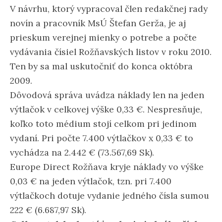
V návrhu, ktorý vypracoval člen redakčnej rady
novín a pracovník MsÚ Štefan Gerža, je aj
prieskum verejnej mienky o potrebe a počte
vydávania čísiel Rožňavských listov v roku 2010.
Ten by sa mal uskutočniť do konca októbra
2009.
Dôvodová správa uvádza náklady len na jeden
výtlačok v celkovej výške 0,33 €. Nespresňuje,
koľko toto médium stojí celkom pri jedinom
vydaní. Pri počte 7.400 výtlačkov x 0,33 € to
vychádza na 2.442 € (73.567,69 Sk).
Europe Direct Rožňava kryje náklady vo výške
0,03 € na jeden výtlačok, tzn. pri 7.400
výtlačkoch dotuje vydanie jedného čísla sumou
222 € (6.687,97 Sk).