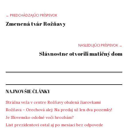
Post
← PREDCHÁDZAJÚCI PRÍSPEVOK
Zmenená tvár Rožňavy
navigation
NASLEDUJÚCI PRÍSPEVOK →
Slávnostne otvorili matičný dom
NAJNOVŠIE ČLÁNKY
Strážna veža v centre Rožňavy obalená žiarovkami
Rožňava – Orechová alej: Na predaj už len dva pozemky!
Je Slovensko odolné voči hrozbám?
List prezidentovi ostal aj po mesiaci bez odpovede