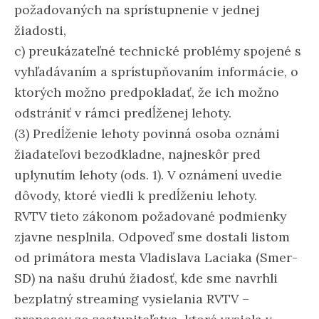
požadovaných na sprístupnenie v jednej
žiadosti,
c) preukázateľné technické problémy spojené s
vyhľadávaním a sprístupňovaním informácie, o
ktorých možno predpokladať, že ich možno
odstrániť v rámci predĺženej lehoty.
(3) Predĺženie lehoty povinná osoba oznámi
žiadateľovi bezodkladne, najneskôr pred
uplynutím lehoty (ods. 1). V oznámení uvedie
dôvody, ktoré viedli k predĺženiu lehoty.
RVTV tieto zákonom požadované podmienky
zjavne nesplnila. Odpoveď sme dostali listom
od primátora mesta Vladislava Laciaka (Smer-
SD) na našu druhú žiadosť, kde sme navrhli
bezplatný streaming vysielania RVTV –