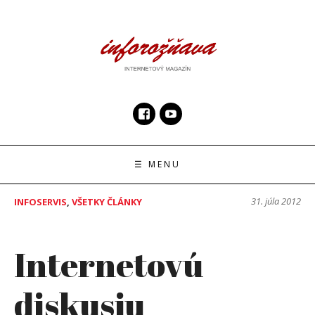
Skip
to
content
InfoRoznava.sk
internetový magazín
☰ MENU
31. júla 2012
INFOSERVIS
,
VŠETKY ČLÁNKY
Internetovú
diskusiu