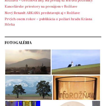
Rožňava – Orechová alej: Na predaj už len dva pozemky!
Kancelárske priestory na prenájom v Rožňave
Nový Renault ARKANA predstavujú aj v Rožňave
Prvých osem rokov – publikácia o požiari hradu Krásna
Hôrka
FOTOGALÉRIA