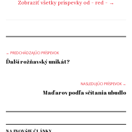
Zobraziť všetky príspevky od - red - →
Post
← PREDCHÁDZAJÚCI PRÍSPEVOK
Ďalší rožňavský unikát?
navigation
NASLEDUJÚCI PRÍSPEVOK →
Maďarov podľa sčítania ubudlo
NAJNOVŠIE ČLÁNKY