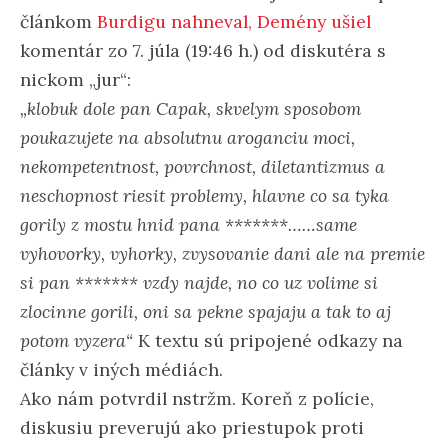
článkom
Burdigu nahneval, Demény ušiel
komentár zo 7. júla (19:46 h.) od diskutéra s
nickom „jur“:
„klobuk dole pan Capak, skvelym sposobom
poukazujete na absolutnu aroganciu moci,
nekompetentnost, povrchnost, diletantizmus a
neschopnost riesit problemy, hlavne co sa tyka
gorily z mostu hnid pana *******……same
vyhovorky, vyhorky, zvysovanie dani ale na premie
si pan ******* vzdy najde, no co uz volime si
zlocinne gorili, oni sa pekne spajaju a tak to aj
potom vyzera“
K textu sú pripojené odkazy na
články v iných médiách.
Ako nám potvrdil nstržm. Koreň z polície,
diskusiu preverujú ako priestupok proti