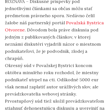
ROŽŇAVA – Diskusné príspevky pod
jednotlivými článkami sa občas môžu stať
predmetom právneho sporu. Nedávno čelil
žalobe náš partnerský portál
Považská Bystrica
Otvorene
. Dôvodom bola práve diskusia pod
jedným z publikovaných článkov, v ktorej
neznámi diskutéri vyjadrili názor o miestnom
podnikateľovi, že je podvodník, zlodej a
chrapúň.
Okresný súd v Považskej Bystrici koncom
októbra minulého roku rozhodol, že miestny
podnikateľ utrpel na cti. Odškodné 5000 eur
však nemal zaplatiť autor urážlivých slov, ale
prevádzkovatelia webovej stránky.
Prvostupňový súd tiež uložil prevádzkovateľom
stiahnuť dehonestujúcu diskusiu a uverejniť na