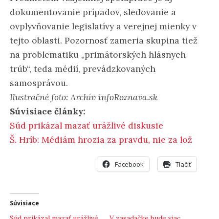
dokumentovanie prípadov, sledovanie a
ovplyvňovanie legislatívy a verejnej mienky v
tejto oblasti. Pozornosť zameria skupina tiež
na problematiku „primátorských hlásnych
trúb“, teda médií, prevádzkovaných
samosprávou.
Ilustračné foto: Archív infoRoznava.sk
Súvisiace články:
Súd prikázal mazať urážlivé diskusie
Š. Hríb: Médiám hrozia za pravdu, nie za lož
Facebook
Tlačiť
Súvisiace
Súd prikázal mazať urážlivé
V zasadačke bude viac