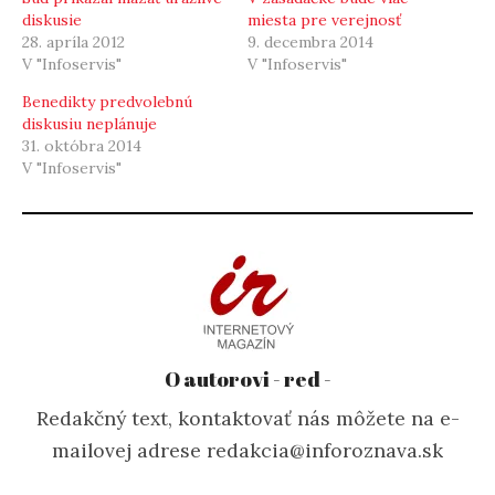
diskusie
miesta pre verejnosť
28. apríla 2012
9. decembra 2014
V "Infoservis"
V "Infoservis"
Benedikty predvolebnú
diskusiu neplánuje
31. októbra 2014
V "Infoservis"
O autorovi - red -
Redakčný text, kontaktovať nás môžete na e-
mailovej adrese redakcia@inforoznava.sk