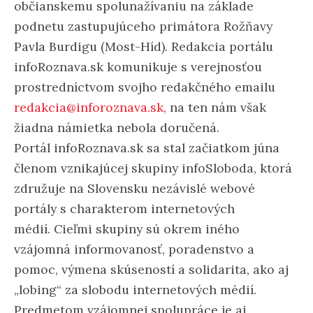
občianskemu spolunažívaniu na základe
podnetu zastupujúceho primátora Rožňavy
Pavla Burdigu (Most-Híd). Redakcia portálu
infoRoznava.sk komunikuje s verejnosťou
prostredníctvom svojho redakčného emailu
redakcia@inforoznava.sk,
na ten nám však
žiadna námietka nebola doručená.
Portál infoRoznava.sk sa stal začiatkom júna
členom vznikajúcej skupiny infoSloboda, ktorá
združuje na Slovensku nezávislé webové
portály s charakterom internetových
médií. Cieľmi skupiny sú okrem iného
vzájomná informovanosť, poradenstvo a
pomoc, výmena skúseností a solidarita, ako aj
„lobing“ za slobodu internetových médií.
Predmetom vzájomnej spolupráce je aj