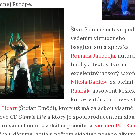
dnej Európe.
Štvorčlennú zostavu pod
vedením virtuózneho
basgitaristu a speváka
Romana Jakobeja
, autora
hudby a textov, tvoria
excelentný jazzový saxof
Nikola Bankov
, za bicími
Rusnák
, absolvent košic
konzervatória a klávesis
e Heart
(Štefan Emödi), ktorý už má za sebou vlastné
tové CD
Simple Life
a ktorý je spoluproducentom alb
áhravaní albumu s vokálmi pomáhala
Karmen Pál-Bal
ka v dátume ladila s počtom skladieb nového album