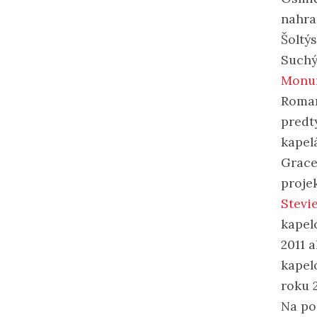
nahra
Šoltý
Suchý
Monu
Roman
predt
kapel
Gracef
proje
Stevi
kapel
2011 
kapel
roku 
Na po