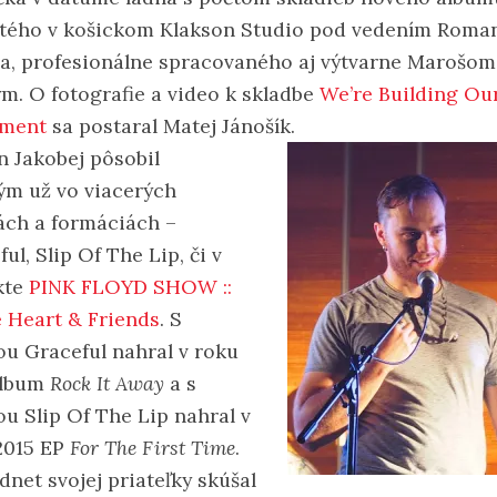
tého v košickom Klakson Studio pod vedením Roma
sa, profesionálne spracovaného aj výtvarne Marošom
m. O fotografie a video k skladbe
We’re Building O
ment
sa postaral Matej Jánošík.
 Jakobej pôsobil
ým už vo viacerých
ách a formáciách –
ul, Slip Of The Lip, či v
kte
PINK FLOYD SHOW ::
e Heart & Friends
. S
ou Graceful nahral v roku
album
Rock It Away
a s
ou Slip Of The Lip nahral v
2015 EP
For The First Time
.
dnet svojej priateľky skúšal