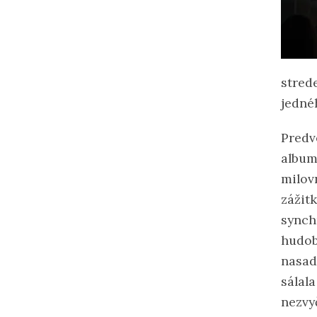
strede
jedné
Predv
album
milov
zážit
synch
hudob
nasad
sálal
nezvy