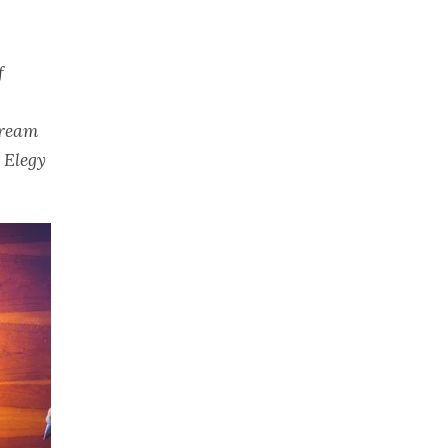
f
Dream
 Elegy