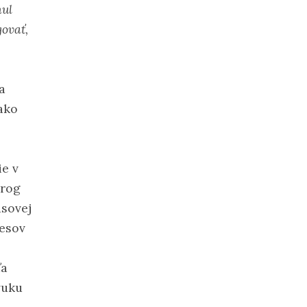
nul
ovať,
a
ako
ie v
prog
asovej
vesov
ľa
vuku