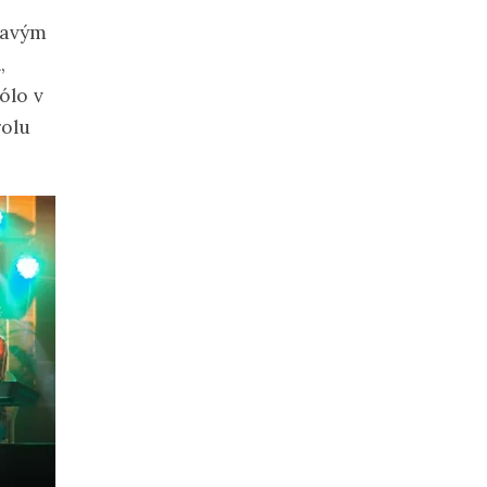
mavým
,
ólo v
rolu