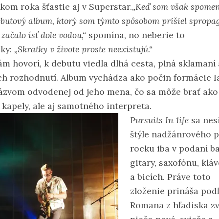
kom roka šťastie aj v Superstar.
„Keď som však spome
butový album, ktorý som týmto spôsobom prišiel spropag
 začalo ísť dole vodou,“
spomína, no neberie to
ky:
„Skratky v živote proste neexistujú.“
ám hovorí, k debutu viedla dlhá cesta, plná sklamaní 
ch rozhodnutí. Album vychádza ako počin formácie I
názvom odvodenej od jeho mena, čo sa môže brať ako
 kapely, ale aj samotného interpreta.
Pursuits In 1ife
sa nes
štýle nadžánrového 
rocku iba v podaní b
gitary, saxofónu, klá
a bicích. Práve toto
zloženie prináša pod
Romana z hľadiska z