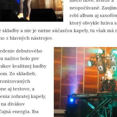
niečo nové, svieže a
neopočúvané. Zaují
robí album aj saxofón
ktorý obvykle hráva s
 skladby a nie je nutne súčasťou kapely, tu však má 
ho z hlavných nástrojov.
edenie debutového
u naživo bolo pre
níkov kvalitnej hudby
kom. Zo skladieb,
ronizovaných
ne aj textovo, a
enia zohratej kapely,
a na divákov
čajná energia. Iba