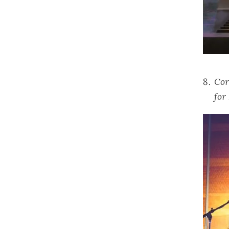
Cor
for