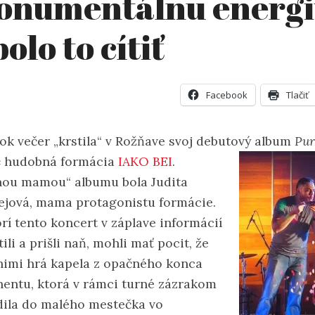
onumentálnu energ
bolo to cítiť
Facebook
Tlačiť
tok večer „krstila“ v Rožňave svoj debutový album
Pur
e
hudobná formácia
IAKO BEI
.
nou mamou“ albumu bola Judita
ejová, mama protagonistu formácie.
orí tento koncert v záplave informácií
ili a prišli naň, mohli mať pocit, že
nimi hrá kapela z opačného konca
nentu, ktorá v rámci turné zázrakom
dila do malého mestečka vo