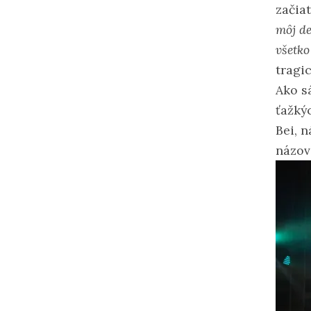
začiat
môj de
všetko
tragic
Ako s
ťažký
Bei, 
názov