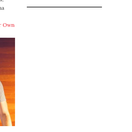
na
ur Own