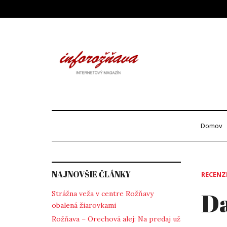
Skip
to
content
Info
internetový maga
Domov
NAJNOVŠIE ČLÁNKY
RECENZ
Da
Strážna veža v centre Rožňavy
obalená žiarovkami
Rožňava – Orechová alej: Na predaj už