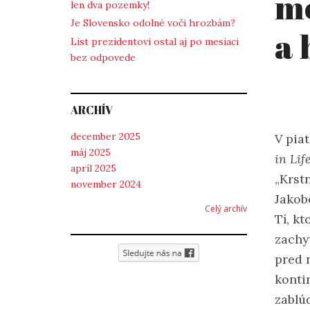
m
len dva pozemky!
Je Slovensko odolné voči hrozbám?
a 
List prezidentovi ostal aj po mesiaci
bez odpovede
ARCHÍV
december 2025
V pia
máj 2025
in Lif
apríl 2025
„Krst
november 2024
Jakob
Celý archív
Tí, kt
zachyt
pred 
konti
zablú