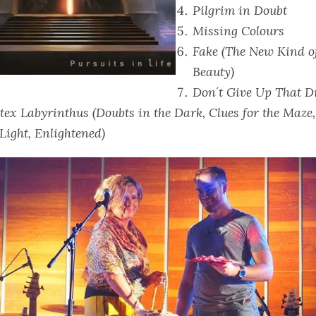
Pilgrim in Doubt
Missing Colours
Fake (The New Kind o
Beauty)
Don´t Give Up That 
tex Labyrinthus (
Doubts in the Dark, Clues for the Maze,
 Light, Enlightened)