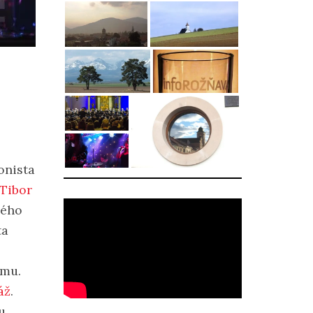
onista
Tibor
kého
ta
umu.
áž
.
u,