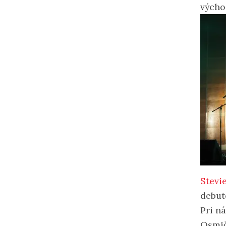
výcho
Stevi
debu
Pri n
Osmič