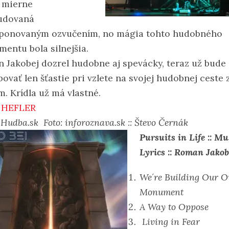
 mierne
udovaná
ponovaným ozvučením, no mágia tohto hudobného
entu bola silnejšia.
 Jakobej dozrel hudobne aj spevácky, teraz už bude
ovať len šťastie pri vzlete na svojej hudobnej ceste 
m. Krídla už má vlastné.
 HEFLER
 Hudba.sk Foto: inforoznava.sk :: Števo Černák
Pursuits in Life :: Mu
Lyrics :: Roman Jako
We´re Building Our 
Monument
A Way to Opp
ose
Living in Fear