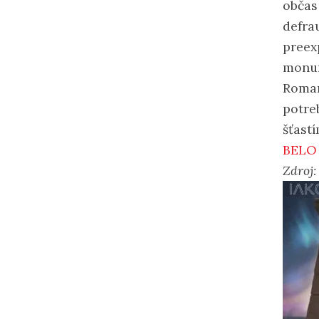
občas
defra
preex
monum
Roman
potreb
šťastí
BELO
Zdroj: