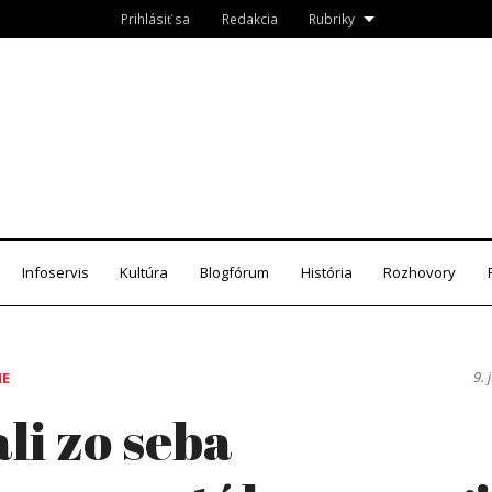
Prihlásiť sa
Redakcia
Rubriky
Roznava.sk
zín
Infoservis
Kultúra
Blogfórum
História
Rozhovory
9. 
IE
li zo seba