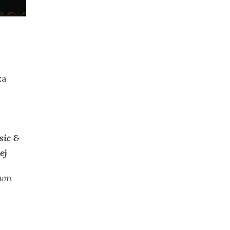
za
sic &
bej
Own