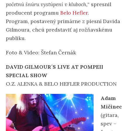
početnú šnúru vystúpení v kluboch,
“ spresnil
producent programu
Belo Hefler
.
Program, postavený primárne z piesní Davida
Gilmoura, chcú predstaviť aj rožňavskému
publiku.
Foto & Video: Štefan Černák
DAVID GILMOUR´S LIVE AT POMPEII
SPECIAL SHOW
O.Z. ALENKA & BELO HEFLER PRODUCTION
Adam
Mičinec
(gitara,
spev –