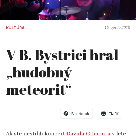
16. apríla 2018
KULTÚRA
V B. Bystrici hral
„hudobný
meteorit“
Facebook
Tlačiť
Ak ste nestihli koncert
Davida Gilmoura
v lete