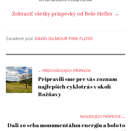
Zobraziť všetky príspevky od Belo Hefler →
Zaradené pod:
DAVID GILMOUR PINK FLOYD
Post
← PREDCHÁDZAJÚCI PRÍSPEVOK
Pripravili sme pre vás zoznam
navigation
najlepších cyklotrás v okolí
Rožňavy
NASLEDUJÚCI PRÍSPEVOK →
Dali zo seba monumentálnu energiu a bolo to