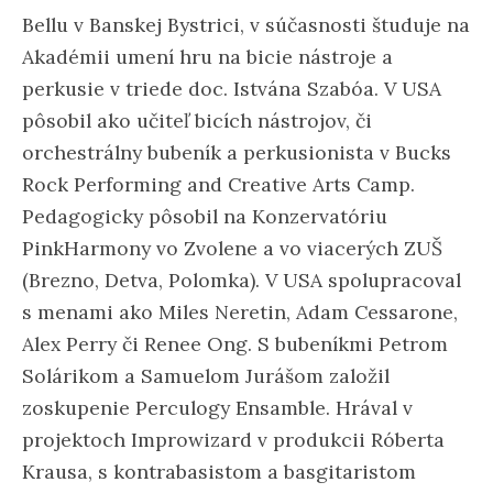
Bellu v Banskej Bystrici, v súčasnosti študuje na
Akadémii umení hru na bicie nástroje a
perkusie v triede doc. Istvána Szabóa. V USA
pôsobil ako učiteľ bicích nástrojov, či
orchestrálny bubeník a perkusionista v Bucks
Rock Performing and Creative Arts Camp.
Pedagogicky pôsobil na Konzervatóriu
PinkHarmony vo Zvolene a vo viacerých ZUŠ
(Brezno, Detva, Polomka). V USA spolupracoval
s menami ako Miles Neretin, Adam Cessarone,
Alex Perry či Renee Ong. S bubeníkmi Petrom
Solárikom a Samuelom Jurášom založil
zoskupenie Perculogy Ensamble. Hrával v
projektoch Improwizard v produkcii Róberta
Krausa, s kontrabasistom a basgitaristom