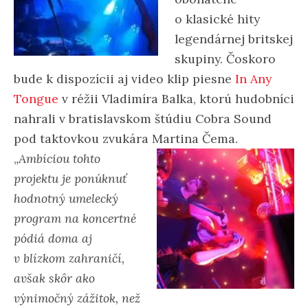
o klasické hity
legendárnej britskej
skupiny. Čoskoro
bude k dispozícii aj video klip piesne
In Any
Tongue
v réžii Vladimíra Balka, ktorú hudobníci
nahrali v bratislavskom štúdiu Cobra Sound
pod taktovkou zvukára Martina Čema.
„
Ambíciou tohto
projektu je ponúknuť
hodnotný umelecký
program na koncertné
pódiá doma aj
v blízkom zahraničí,
avšak skôr ako
výnimočný zážitok, než