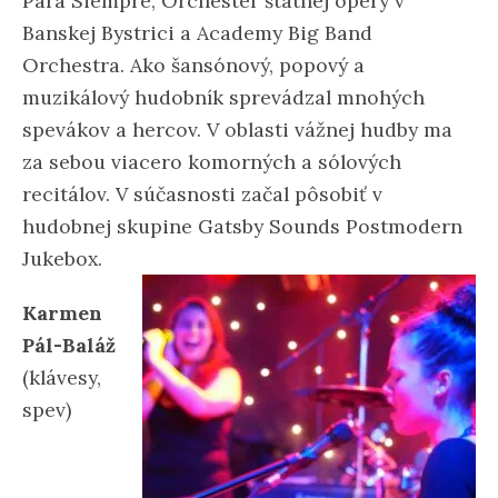
Para Siempre, Orchester štátnej opery v
Banskej Bystrici a Academy Big Band
Orchestra. Ako šansónový, popový a
muzikálový hudobník sprevádzal mnohých
spevákov a hercov. V oblasti vážnej hudby ma
za sebou viacero komorných a sólových
recitálov. V súčasnosti začal pôsobiť v
hudobnej skupine Gatsby Sounds Postmodern
Jukebox.
Karmen
Pál-Baláž
(klávesy,
spev)