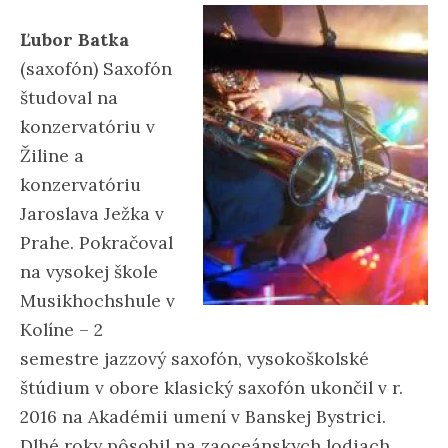
Ľubor Batka
(saxofón) Saxofón
študoval na
konzervatóriu v
Žiline a
konzervatóriu
Jaroslava Ježka v
Prahe. Pokračoval
na vysokej škole
Musikhochshule v
Kolíne – 2
semestre jazzový saxofón, vysokoškolské
štúdium v obore klasický saxofón ukončil v r.
2016 na Akadémii umení v Banskej Bystrici.
Dlhé roky pôsobil na zaoceánskych lodiach