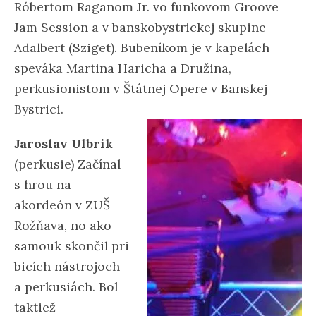
Róbertom Raganom Jr. vo funkovom Groove
Jam Session a v banskobystrickej skupine
Adalbert (Sziget). Bubeníkom je v kapelách
speváka Martina Haricha a Družina,
perkusionistom v Štátnej Opere v Banskej
Bystrici.
Jaroslav Ulbrik
(perkusie) Začínal
s hrou na
akordeón v ZUŠ
Rožňava, no ako
samouk skončil pri
bicích nástrojoch
a perkusiách. Bol
taktiež