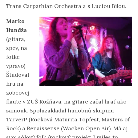
Trans Carpathian Orchestra a s Luciou Bílou.
Marko
Hundža
(gitara,
spev, na
fotke
vpravo)
Študoval
hru na
zobcovej
flaute v ZUŚ Rožňava, na gitare začal hrať ako
samouk. Spoluzakladal hudobnú skupinu
TarverP (Rocková Maturita Topfest, Masters of
Rock) a Renaissense (Wacken Open Air). Má aj
svoj sólový folk/rockový projekt 7 miles to