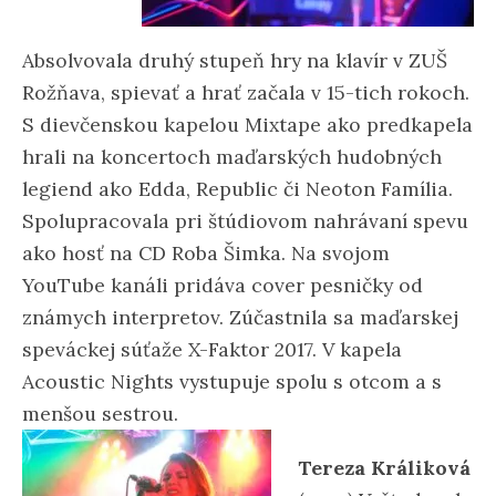
Absolvovala druhý stupeň hry na klavír v ZUŠ
Rožňava, spievať a hrať začala v 15-tich rokoch.
S dievčenskou kapelou Mixtape ako predkapela
hrali na koncertoch maďarských hudobných
legiend ako Edda, Republic či Neoton Família.
Spolupracovala pri štúdiovom nahrávaní spevu
ako hosť na CD Roba Šimka. Na svojom
YouTube kanáli pridáva cover pesničky od
známych interpretov. Zúčastnila sa maďarskej
speváckej súťaže X-Faktor 2017. V kapela
Acoustic Nights vystupuje spolu s otcom a s
menšou sestrou.
Tereza Králiková