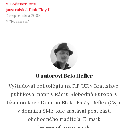
V Košiciach hral
(austrálsky) Pink Floyd!
7. septembra 2008
V "Recenzie"
O autorovi Belo Hefler
Vyštudoval politológiu na FiF UK v Bratislave,
publikoval napr. v Rádiu Slobodná Európa, v
týždenníkoch Domino Efekt, Fakty, Reflex (CZ) a
v denníku SME, kde zastával post zást.
obchodného riaditeľa. E-mail:
behe@inforoznava.sk