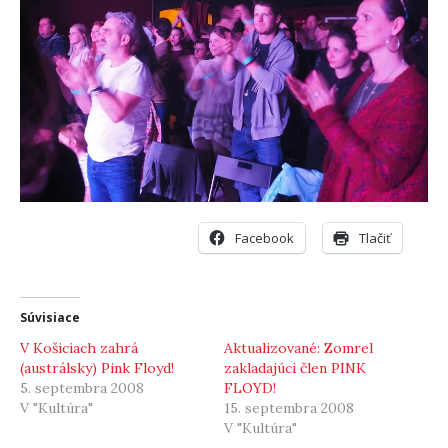
Facebook
Tlačiť
Súvisiace
V Košiciach zahrá
Aktualizované: Zomrel
(austrálsky) Pink Floyd!
zakladajúci člen PINK
5. septembra 2008
FLOYD!
V "Kultúra"
15. septembra 2008
V "Kultúra"