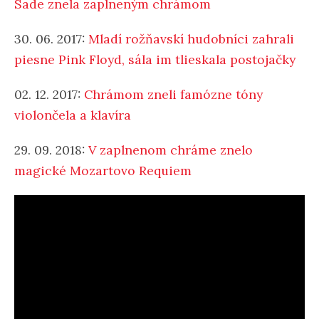
Sade znela zaplneným chrámom
30. 06. 2017:
Mladí rožňavskí hudobníci zahrali
piesne Pink Floyd, sála im tlieskala postojačky
02. 12. 2017:
Chrámom zneli famózne tóny
violončela a klavíra
29. 09. 2018:
V zaplnenom chráme znelo
magické Mozartovo Requiem