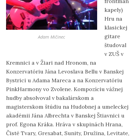
frontman
kapely)
Hru na
klasickej
gitare
Adam Mičinec
študoval
v ZUŠ v
Kremnici a v Žiari nad Hronom, na
Konzervatóriu Jána Levoslava Bellu v Banskej
Bystrici u Adama Mareca a na Konzervatóriu
PinkHarmony vo Zvolene. Kompozíciu vážnej
hudby absolvoval v bakalárskom a
magisterskom štúdiu na Hudobnej a umeleckej
akadémii Jána Albrechta v Banskej Štiavnici u
prof. Egona Kráka. Hráva v skupinách Hrana,
Čisté Tvary, Grexabat, Sunity, Družina, Levitate,