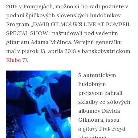
2016 v Pompejách, možno si ho radi pozriete v
podaní špičkových slovenských hudobníkov.
Program „DAVID GILMOUR´S LIVE AT POMPEII
SPECIAL SHOW“ naštudovali pod vedením
gitaristu Adama Mičinca. Verejnú generálku
mal v piatok 13. apríla 2018 v banskobystrickom
Klube 77
.
S autentickým
hudobným
prejavom zahrali
skladby zo sólových
albumov Davida
Gilmoura,
hlasu
a gitary Pink Floyd
,
obohatené