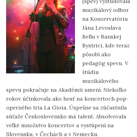
(spev) Vyštudovala
muzikálový odbor
na Konzervatóriu
Jána Levoslava
Bellu v Banskej
Bystrici, kde teraz
pôsobí ako
pedagóg spevu. V
štúdiu
muzikálového
spevu pokračuje na Akadémii umení. Niekoľko
rokov účinkovala ako hosť na koncertoch pop-
operného tria La Gioia. Úspešne sa zúčastnila
súťaže Československo má talent. Absolvovala
veľké množstvo koncertov a vystúpení na
Slovensku, v Čechách a v Nemecku.