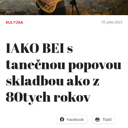
19. júna 2023
KULTÚRA
IAKO BEI s
tanečnou popovou
skladbou ako z
80tych rokov
Facebook
Tlačiť