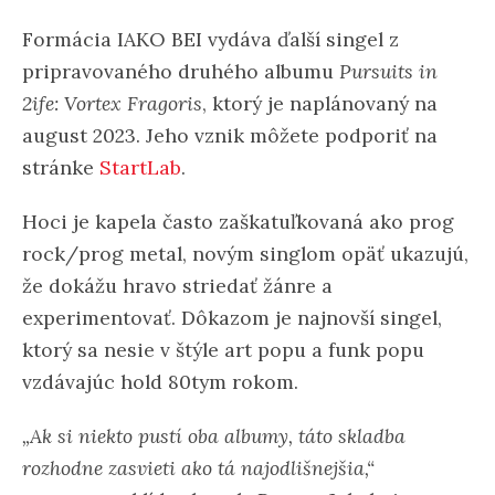
Formácia IAKO BEI vydáva ďalší singel z
pripravovaného druhého albumu
Pursuits in
2ife: Vortex Fragoris
, ktorý je naplánovaný na
august 2023. Jeho vznik môžete podporiť na
stránke
Star
tLab
.
Hoci je kapela často zaškatuľkovaná ako prog
rock/prog metal, novým singlom opäť ukazujú,
že dokážu hravo striedať žánre a
experimentovať. Dôkazom je najnovší singel,
ktorý sa nesie v štýle art popu a funk popu
vzdávajúc hold 80tym rokom.
„Ak si niekto pustí oba albumy, táto skladba
rozhodne zasvieti ako tá najodlišnejšia,“