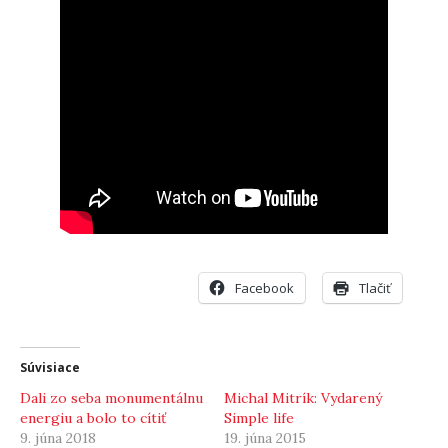
Facebook
Tlačiť
Súvisiace
Dali zo seba monumentálnu
Michal Mitrík: Vydarený
energiu a bolo to cítiť
Simple life
9. júna 2018
19. júna 2015