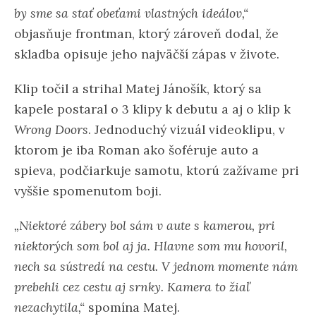
by sme sa stať obeťami vlastných ideálov,“
objasňuje frontman, ktorý zároveň dodal, že
skladba opisuje jeho najväčší zápas v živote.
Klip točil a strihal Matej Jánošík, ktorý sa
kapele postaral o 3 klipy k debutu a aj o klip k
Wrong Doors
. Jednoduchý vizuál videoklipu, v
ktorom je iba Roman ako šoféruje auto a
spieva, podčiarkuje samotu, ktorú zažívame pri
vyššie spomenutom boji.
„Niektoré zábery bol sám v aute s kamerou, pri
niektorých som bol aj ja. Hlavne som mu hovoril,
nech sa sústredí na cestu. V jednom momente nám
prebehli cez cestu aj srnky. Kamera to žiaľ
nezachytila,“
spomína Matej.