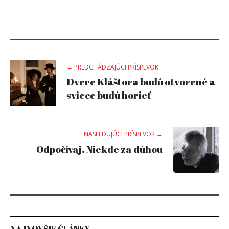
Post
← PREDCHÁDZAJÚCI PRÍSPEVOK
Dvere Kláštora budú otvorené a
navigation
sviece budú horieť
NASLEDUJÚCI PRÍSPEVOK →
Odpočívaj. Niekde za dúhou
NAJNOVŠIE ČLÁNKY