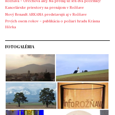
Rožňava – Orechová alej: Na predaj už len dva pozemky!
Kancelárske priestory na prenájom v Rožňave
Nový Renault ARKANA predstavujú aj v Rožňave
Prvých osem rokov – publikácia o požiari hradu Krásna
Hôrka
FOTOGALÉRIA