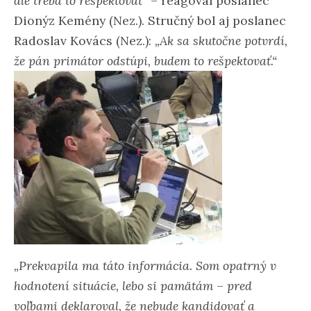
ale treba to rešpektovať“
– reagoval poslanec
Dionýz Kemény (Nez.). Stručný bol aj poslanec
Radoslav Kovács (Nez.):
„Ak sa skutočne potvrdí,
že pán primátor odstúpi, budem to rešpektovať.“
„Prekvapila ma táto informácia. Som opatrný v
hodnotení situácie, lebo si pamätám – pred
voľbami deklaroval, že nebude kandidovať a