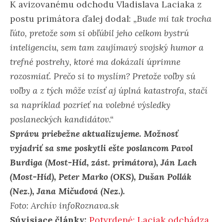
K avizovanému odchodu Vladislava Laciaka z
postu primátora ďalej dodal:
„Bude mi tak trocha
ľúto, pretože som si obľúbil jeho celkom bystrú
inteligenciu, sem tam zaujímavý svojský humor a
trefné postrehy, ktoré ma dokázali úprimne
rozosmiať. Prečo si to myslím? Pretože voľby sú
voľby a z tých môže vzísť aj úplná katastrofa, stačí
sa napríklad pozrieť na volebné výsledky
poslaneckých kandidátov.“
Správu priebežne aktualizujeme. Možnosť
vyjadriť sa sme poskytli ešte poslancom Pavol
Burdiga (Most-Híd, zást. primátora), Ján Lach
(Most-Híd), Peter Marko (OKS), Dušan Pollák
(Nez.), Jana Mičudová (Nez.).
Foto: Archív infoRoznava.sk
Súvisiace články:
Potvrdené: Laciak odchádza