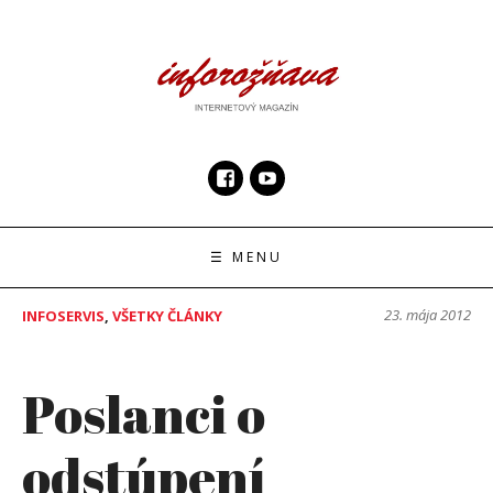
Skip
to
content
InfoRoznava.sk
internetový magazín
☰ MENU
23. mája 2012
INFOSERVIS
,
VŠETKY ČLÁNKY
Poslanci o
odstúpení