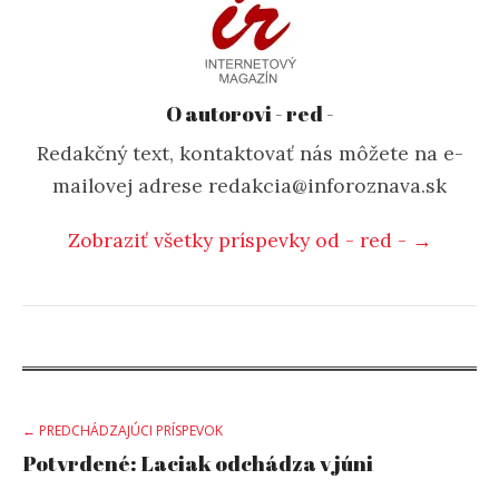
O autorovi - red -
Redakčný text, kontaktovať nás môžete na e-
mailovej adrese redakcia@inforoznava.sk
Zobraziť všetky príspevky od - red - →
Post
← PREDCHÁDZAJÚCI PRÍSPEVOK
Potvrdené: Laciak odchádza v júni