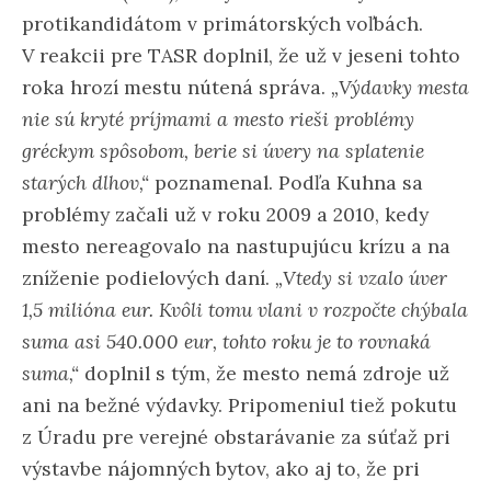
protikandidátom v primátorských voľbách.
V reakcii pre TASR doplnil, že už v jeseni tohto
roka hrozí mestu nútená správa.
„Výdavky mesta
nie sú kryté príjmami a mesto rieši problémy
gréckym spôsobom, berie si úvery na splatenie
starých dlhov,“
poznamenal. Podľa Kuhna sa
problémy začali už v roku 2009 a 2010, kedy
mesto nereagovalo na nastupujúcu krízu a na
zníženie podielových daní.
„Vtedy si vzalo úver
1,5 milióna eur. Kvôli tomu vlani v rozpočte chýbala
suma asi 540.000 eur, tohto roku je to rovnaká
suma,“
doplnil s tým, že mesto nemá zdroje už
ani na bežné výdavky. Pripomeniul tiež pokutu
z Úradu pre verejné obstarávanie za súťaž pri
výstavbe nájomných bytov, ako aj to, že pri