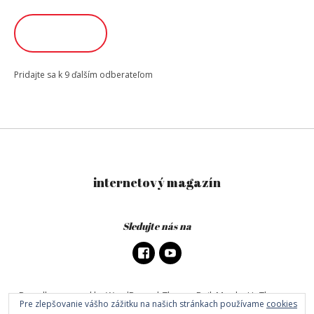
adresa
ODOBERAŤ
Pridajte sa k 9 ďalším odberateľom
internetový magazín
Sledujte nás na
Proudly powered by WordPress
|
Theme: DailyMag by
UpThemes
.
Pre zlepšovanie vášho zážitku na našich stránkach používame
cookies