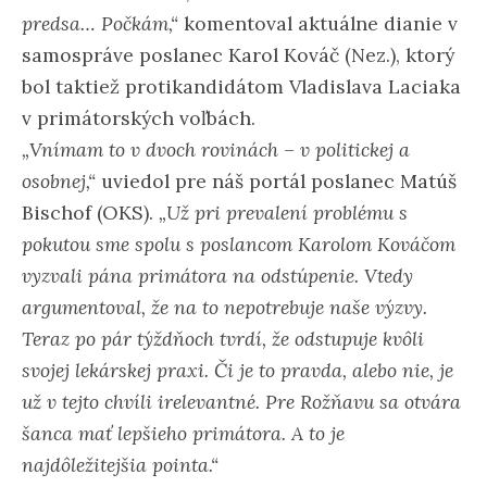
predsa… Počkám,“
komentoval aktuálne dianie v
samospráve poslanec Karol Kováč (Nez.), ktorý
bol taktiež protikandidátom Vladislava Laciaka
v primátorských voľbách.
„Vnímam to v dvoch rovinách – v politickej a
osobnej,“
uviedol pre náš portál poslanec Matúš
Bischof (OKS).
„Už pri prevalení problému s
pokutou sme spolu s poslancom Karolom Kováčom
vyzvali pána primátora na odstúpenie. Vtedy
argumentoval, že na to nepotrebuje naše výzvy.
Teraz po pár týždňoch tvrdí, že odstupuje kvôli
svojej lekárskej praxi. Či je to pravda, alebo nie, je
už v tejto chvíli irelevantné. Pre Rožňavu sa otvára
šanca mať lepšieho primátora. A to je
najdôležitejšia pointa.“