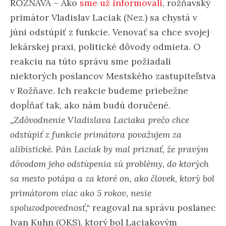
ROŽŇAVA – Ako
sme už informovali
, rožňavský
primátor Vladislav Laciak (Nez.) sa chystá v
júni odstúpiť z funkcie. Venovať sa chce svojej
lekárskej praxi, politické dôvody odmieta. O
reakciu na túto správu sme požiadali
niektorých poslancov Mestského zastupiteľstva
v Rožňave. Ich reakcie budeme priebežne
dopĺňať tak, ako nám budú doručené.
„Zdôvodnenie Vladislava Laciaka prečo chce
odstúpiť z funkcie primátora považujem za
alibistické. Pán Laciak by mal priznať, že pravým
dôvodom jeho odstúpenia sú problémy, do ktorých
sa mesto potápa a za ktoré on, ako človek, ktorý bol
primátorom viac ako 5 rokov, nesie
spoluzodpovednosť,“
reagoval na správu poslanec
Ivan Kuhn (OKS), ktorý bol Laciakovým