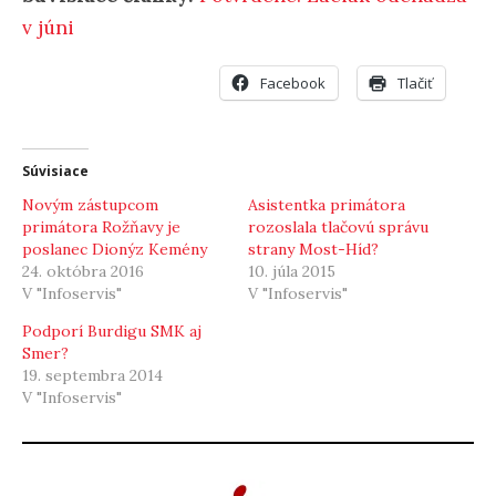
v júni
Facebook
Tlačiť
Súvisiace
Novým zástupcom
Asistentka primátora
primátora Rožňavy je
rozoslala tlačovú správu
poslanec Dionýz Kemény
strany Most-Híd?
24. októbra 2016
10. júla 2015
V "Infoservis"
V "Infoservis"
Podporí Burdigu SMK aj
Smer?
19. septembra 2014
V "Infoservis"