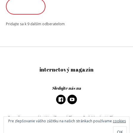
ODOBERAŤ
Pridajte sa k 9 ďalším odberateľom
internetový magazín
Sledujte nás na
Proudly powered by WordPress
|
Theme: DailyMag by
UpThemes
.
Pre zlepšovanie vášho zážitku na našich stránkach používame
cookies