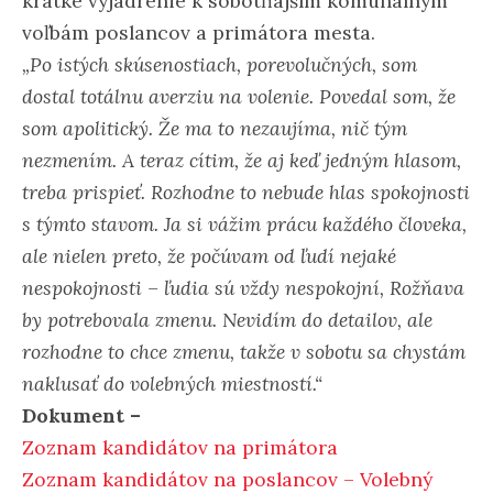
krátke vyjadrenie k sobotňajším komunálnym
voľbám poslancov a primátora mesta.
„Po istých skúsenostiach, porevolučných, som
dostal totálnu averziu na volenie. Povedal som, že
som apolitický. Že ma to nezaujíma, nič tým
nezmením. A teraz cítim, že aj keď jedným hlasom,
treba prispieť. Rozhodne to nebude hlas spokojnosti
s týmto stavom. Ja si vážim prácu každého človeka,
ale nielen preto, že počúvam od ľudí nejaké
nespokojnosti – ľudia sú vždy nespokojní, Rožňava
by potrebovala zmenu. Nevidím do detailov, ale
rozhodne to chce zmenu, takže v sobotu sa chystám
naklusať do volebných miestností.“
Dokument –
Zoznam kandidátov na primátora
Zoznam kandidátov na poslancov – Volebný