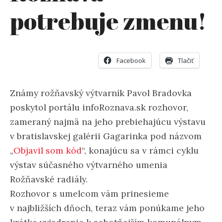
potrebuje zmenu!
Facebook
Tlačiť
Známy rožňavský výtvarník Pavol Bradovka
poskytol portálu infoRoznava.sk rozhovor,
zameraný najmä na jeho prebiehajúcu výstavu
v bratislavskej galérii Gagarinka pod názvom
„
Objavil som kód
“, konajúcu sa v rámci cyklu
výstav súčasného výtvarného umenia
Rožňavské radiály.
Rozhovor s umelcom vám prinesieme
v najbližších dňoch, teraz vám ponúkame jeho