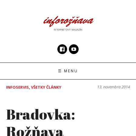
Skip
to
content
InfoRoznava.sk
internetový magazín
☰ MENU
13. novembra 2014
INFOSERVIS
,
VŠETKY ČLÁNKY
Bradovka:
Rožňava