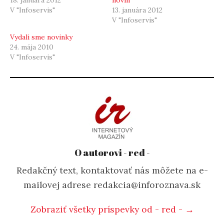
V "Infoservis"
13. januára 2012
V "Infoservis"
Vydali sme novinky
24. mája 2010
V "Infoservis"
O autorovi - red -
Redakčný text, kontaktovať nás môžete na e-
mailovej adrese redakcia@inforoznava.sk
Zobraziť všetky príspevky od - red - →