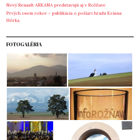
Nový Renault ARKANA predstavujú aj v Rožňave
Prvých osem rokov – publikácia o požiari hradu Krásna
Hôrka
FOTOGALÉRIA