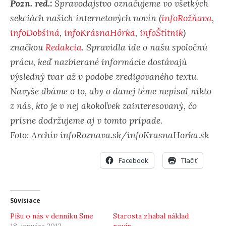
Pozn. red.:
Spravodajstvo označujeme vo všetkých
sekciách našich internetových novín (
infoRožňava
,
infoDobšiná
,
infoKrásnaHôrka
,
infoŠtítnik
)
značkou
Redakcia
. Spravidla ide o našu spoločnú
prácu, keď nazbierané informácie dostávajú
výsledný tvar až v podobe zredigovaného textu.
Navyše dbáme o to, aby o danej téme nepísal nikto
z nás, kto je v nej akokoľvek zainteresovaný, čo
prísne dodržujeme aj v tomto prípade.
Foto: Archív infoRoznava.sk/infoKrasnaHorka.sk
Facebook
Tlačiť
Súvisiace
Píšu o nás v denníku Sme
Starosta zhabal náklad
18. januára 2012
novín