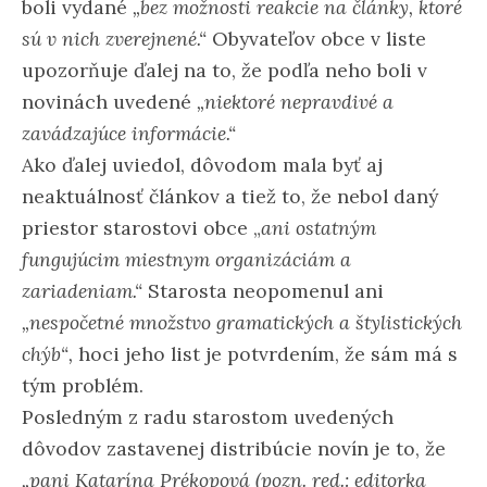
boli vydané
„bez možnosti reakcie na články, ktoré
sú v nich zverejnené.“
Obyvateľov obce v liste
upozorňuje ďalej na to, že podľa neho boli v
novinách uvedené
„niektoré nepravdivé a
zavádzajúce informácie.“
Ako ďalej uviedol, dôvodom mala byť aj
neaktuálnosť článkov a tiež to, že nebol daný
priestor starostovi obce „
ani ostatným
fungujúcim miestnym organizáciám a
zariadeniam.“
Starosta neopomenul ani
„nespočetné množstvo gramatických a štylistických
chýb“,
hoci jeho list je potvrdením, že sám má s
tým problém.
Posledným z radu starostom uvedených
dôvodov zastavenej distribúcie novín je to, že
„pani Katarína Prékopová (pozn. red.: editorka