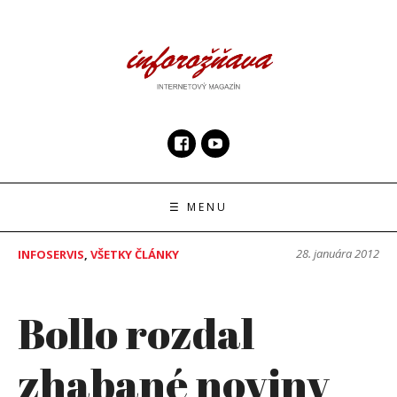
Skip
to
content
InfoRoznava.sk
internetový magazín
☰ MENU
28. januára 2012
INFOSERVIS
,
VŠETKY ČLÁNKY
Bollo rozdal
zhabané noviny