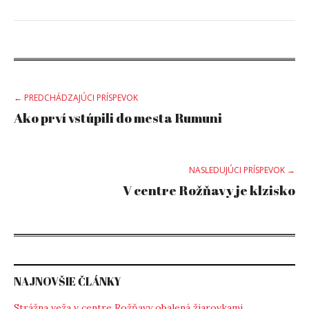
Post
← PREDCHÁDZAJÚCI PRÍSPEVOK
Ako prví vstúpili do mesta Rumuni
navigation
NASLEDUJÚCI PRÍSPEVOK →
V centre Rožňavy je klzisko
NAJNOVŠIE ČLÁNKY
Strážna veža v centre Rožňavy obalená žiarovkami