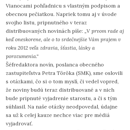
Vianocami pohľadnicu s vlastným podpisom a
obecnou pečiatkou. Napriek tomu aj v úvode
svojho listu, pripnutného v teraz
distribuovaných novinách píše:
„V prvom rade aj
keď oneskorene, ale o to srdečnejšie Vám prajem v
roku 2012 veľa zdravia, šťastia, lásky a
porozumenia.“
Šéfredaktora novín, poslanca obecného
zastupiteľstva Petra Töröka (SMK), sme oslovili
s otázkami, čo si o tom myslí, či vedel vopred,
že noviny budú teraz distribuované a v nich
bude pripnuté vyjadrenie starostu, a či s tým
súhlasil. Na naše otázky neodpovedal, údajne
sa už k celej kauze nechce viac pre médiá
vyjadrovať.