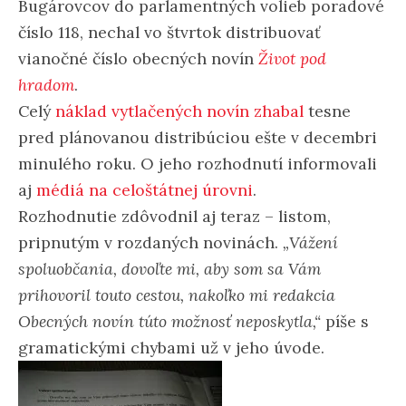
Bugárovcov do parlamentných volieb poradové
číslo 118, nechal vo štvrtok distribuovať
vianočné číslo obecných novín
Život pod
hradom
.
Celý
náklad vytlačených novín zhabal
tesne
pred plánovanou distribúciou ešte v decembri
minulého roku. O jeho rozhodnutí informovali
aj
médiá na celoštátnej úrovni
.
Rozhodnutie zdôvodnil aj teraz – listom,
pripnutým v rozdaných novinách.
„Vážení
spoluobčania, dovoľte mi, aby som sa Vám
prihovoril touto cestou, nakoľko mi redakcia
Obecných novín túto možnosť neposkytla,“
píše s
gramatickými chybami už v jeho úvode.