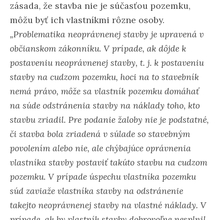
zásada, že stavba nie je súčasťou pozemku,
môžu byť ich vlastníkmi rôzne osoby.
„Problematika neoprávnenej stavby je upravená v
občianskom zákonníku. V prípade, ak dôjde k
postaveniu neoprávnenej stavby, t. j. k postaveniu
stavby na cudzom pozemku, hoci na to stavebník
nemá právo, môže sa vlastník pozemku domáhať
na súde odstránenia stavby na náklady toho, kto
stavbu zriadil. Pre podanie žaloby nie je podstatné,
či stavba bola zriadená v súlade so stavebným
povolením alebo nie, ale chýbajúce oprávnenia
vlastníka stavby postaviť takúto stavbu na cudzom
pozemku. V prípade úspechu vlastníka pozemku
súd zaviaže vlastníka stavby na odstránenie
takejto neoprávnenej stavby na vlastné náklady. V
prípade, ak by vlastník stavby dobrovoľne nesplnil