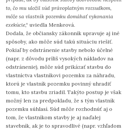
to, čo mu uložil súd právoplatným rozsudkom,
môže sa vlastník pozemku domáhať vykonania
exekúcie,“
uviedla Menkeová.
Dodala, že občiansky zákonník upravuje aj iné
spôsoby, ako môže súd takú situáciu riešiť.
Pokiaľ by odstránenie stavby nebolo účelné
(napr. z dôvodu príliš vysokých nákladov na
odstránenie), môže súd prikázať stavbu do
vlastníctva vlastníkovi pozemku za náhradu,
ktorú je vlastník pozemku povinný uhradiť
tomu, kto stavbu zriadil. Takýto postup je však
možný len za predpokladu, že s tým vlastník
pozemku súhlasí. Súd môže rozhodnúť aj o
tom, že vlastníkom stavby je aj naďalej
stavebník, ak je to spravodlivé (napr. vzhľadom