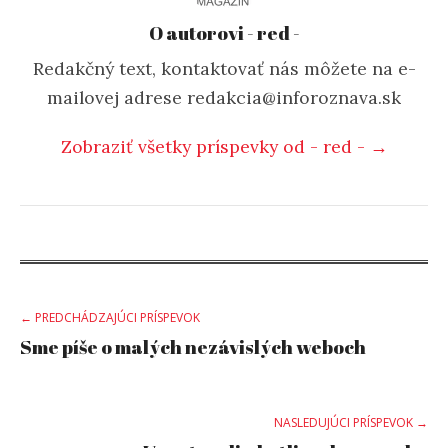
O autorovi - red -
Redakčný text, kontaktovať nás môžete na e-
mailovej adrese redakcia@inforoznava.sk
Zobraziť všetky príspevky od - red - →
Post
← PREDCHÁDZAJÚCI PRÍSPEVOK
Sme píše o malých nezávislých weboch
navigation
NASLEDUJÚCI PRÍSPEVOK →