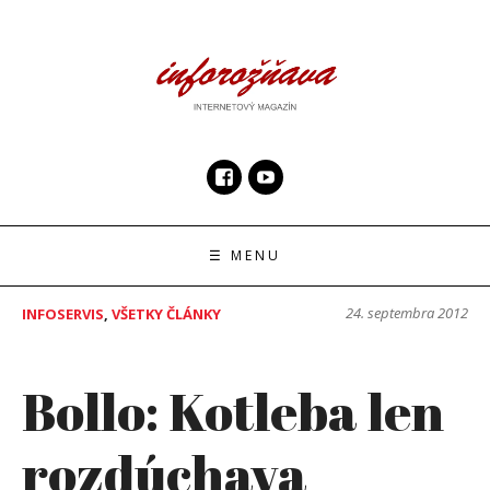
Skip
to
content
InfoRoznava.sk
internetový magazín
☰ MENU
24. septembra 2012
INFOSERVIS
,
VŠETKY ČLÁNKY
Bollo: Kotleba len
rozdúchava