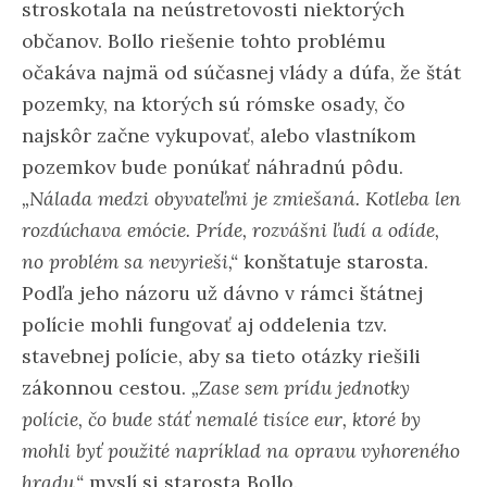
stroskotala na neústretovosti niektorých
občanov. Bollo riešenie tohto problému
očakáva najmä od súčasnej vlády a dúfa, že štát
pozemky, na ktorých sú rómske osady, čo
najskôr začne vykupovať, alebo vlastníkom
pozemkov bude ponúkať náhradnú pôdu.
„Nálada medzi obyvateľmi je zmiešaná. Kotleba len
rozdúchava emócie. Príde, rozvášni ľudí a odíde,
no problém sa nevyrieši,“
konštatuje starosta.
Podľa jeho názoru už dávno v rámci štátnej
polície mohli fungovať aj oddelenia tzv.
stavebnej polície, aby sa tieto otázky riešili
zákonnou cestou.
„Zase sem prídu jednotky
polície, čo bude stáť nemalé tisíce eur, ktoré by
mohli byť použité napríklad na opravu vyhoreného
hradu,“
myslí si starosta Bollo.