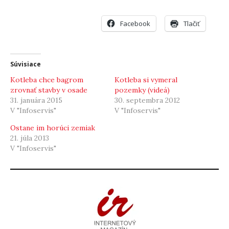
Facebook
Tlačiť
Súvisiace
Kotleba chce bagrom
Kotleba si vymeral
zrovnať stavby v osade
pozemky (videá)
31. januára 2015
30. septembra 2012
V "Infoservis"
V "Infoservis"
Ostane im horúci zemiak
21. júla 2013
V "Infoservis"