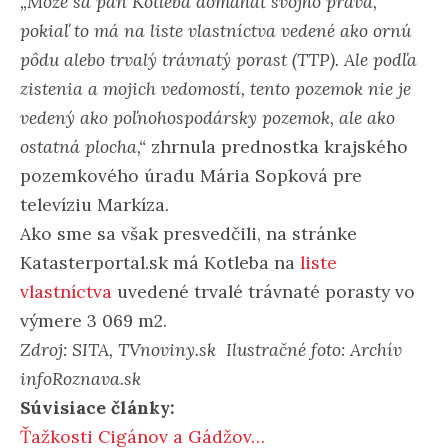
„Môže sa pán Kotleba domáhať svojho práva,
pokiaľ to má na liste vlastníctva vedené ako ornú
pôdu alebo trvalý trávnatý porast (TTP). Ale podľa
zistenia a mojich vedomostí, tento pozemok nie je
vedený ako poľnohospodársky pozemok, ale ako
ostatná plocha,“
zhrnula prednostka krajského
pozemkového úradu Mária Sopková pre
televíziu Markíza.
Ako sme sa však presvedčili, na stránke
Katasterportal.sk má Kotleba na
liste
vlastníctva
uvedené trvalé trávnaté porasty vo
výmere 3 069 m2.
Zdroj: SITA, TVnoviny.sk Ilustračné foto: Archív
infoRoznava.sk
Súvisiace články:
Ťažkosti Cigánov a Gádžov…