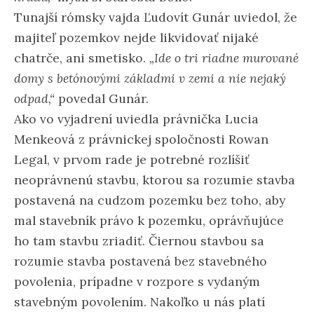
Tunajší rómsky vajda Ľudovít Gunár uviedol, že
majiteľ pozemkov nejde likvidovať nijaké
chatrče, ani smetisko.
„Ide o tri riadne murované
domy s betónovými základmi v zemi a nie nejaký
odpad,“
povedal Gunár.
Ako vo vyjadrení uviedla právnička Lucia
Menkeová z právnickej spoločnosti Rowan
Legal, v prvom rade je potrebné rozlíšiť
neoprávnenú stavbu, ktorou sa rozumie stavba
postavená na cudzom pozemku bez toho, aby
mal stavebník právo k pozemku, oprávňujúce
ho tam stavbu zriadiť. Čiernou stavbou sa
rozumie stavba postavená bez stavebného
povolenia, prípadne v rozpore s vydaným
stavebným povolením. Nakoľko u nás platí