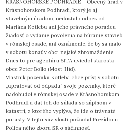
KRÁSNOHORSKÉ PODHRADIE – Obecný úrad v
Krásnohorskom Podhradí, ktorý je aj
stavebným úradom, nedostal dodnes od
Mariána Kotlebu ani jeho právneho poradcu
žiadosť o vydanie povolenia na búranie stavieb
v rómskej osade, ani oznámenie, že by sa malo
v sobotu konať v obci nejaké zhromaždenie.
Dnes to pre agentúru SITA uviedol starosta
obce Peter Bollo (Most-Híd).
Vlastník pozemku Kotleba chce prísť v sobotu
„upratovať od odpadu“ svoje pozemky, ktoré
nadobudol v rómskej osade v Krásnohorskom
Podhradí a dať ich do súladu so zápisom v
katastri, z ktorého vyplýva, že ide o trávnaté
porasty. V tejto súvislosti požiadal Prezídium
Policajného zboru SR o súčinnosť.