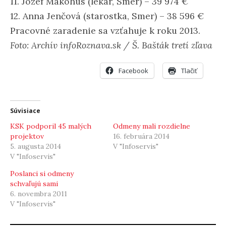
11. Jozef Makohus (lekár, Smer) – 39 974 €
12. Anna Jenčová (starostka, Smer) – 38 596 €
Pracovné zaradenie sa vzťahuje k roku 2013.
Foto: Archív infoRoznava.sk / Š. Bašták tretí zľava
Facebook
Tlačiť
Súvisiace
KSK podporil 45 malých
Odmeny mali rozdielne
projektov
16. februára 2014
5. augusta 2014
V "Infoservis"
V "Infoservis"
Poslanci si odmeny
schvaľujú sami
6. novembra 2011
V "Infoservis"