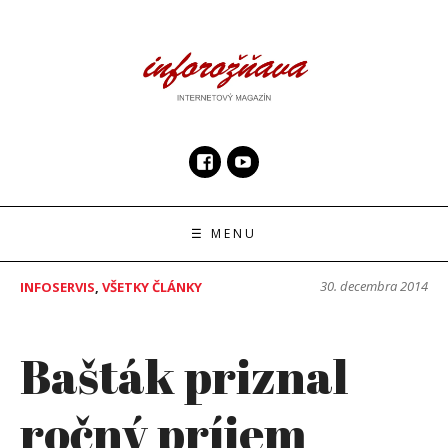
Skip
to
content
InfoRoznava.sk
internetový magazín
☰ MENU
30. decembra 2014
INFOSERVIS
,
VŠETKY ČLÁNKY
Bašták priznal
ročný príjem