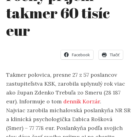
takmer 60 tisíc
eur
Facebook
Tlačiť
Takmer polovica, presne 27 z 57 poslancov
zastupiteľstva KSK, zarobila uplynulý rok viac
ako župan Zdenko Trebuľa zo Smeru (28 187
eur). Informuje o tom
denník Korzár
.
Najviac zarobila michalovská poslankyňa NR SR
a klinická psychologička Ľubica Rošková
(Smer) – 77 778 eur. Poslankyňa podľa svojich
slov dáva časť svojho príjmu aj na charitu.