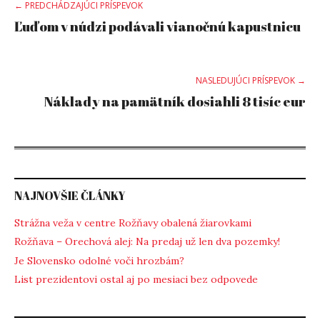
Post
← PREDCHÁDZAJÚCI PRÍSPEVOK
Ľuďom v núdzi podávali vianočnú kapustnicu
navigation
NASLEDUJÚCI PRÍSPEVOK →
Náklady na pamätník dosiahli 8 tisíc eur
NAJNOVŠIE ČLÁNKY
Strážna veža v centre Rožňavy obalená žiarovkami
Rožňava – Orechová alej: Na predaj už len dva pozemky!
Je Slovensko odolné voči hrozbám?
List prezidentovi ostal aj po mesiaci bez odpovede