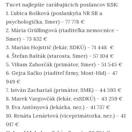
Tucet najlepšie zarábajúcich poslancov KSK:
1. Ľubica Rošková (poslankyňa NR SR a
psychologička, Smer) – 77 778 €
2. Mária Grüllingová (riaditeľka nemocnice –
Smer) – 73 832 €
3. Marián Hojstrič (lekár, SDKÚ) – 71 448 €
4. Štefan Bašták (starosta, Smer) – 57 104 €
5. Viliam Zahorčák (primátor, Smer) – 51 545 €
6. Gejza Sačko (riaditeľ firmy, Most-Híd) – 47
949 €
7. István Zachariaš (primátor, SMK) – 44 593 €
8. Marek Vargovčák (lekár, exSDKÚ) – 43 259 €
9. Eva Antónyová (lekárka, nez.) – 41 737 €
10. Renáta Lenártová (viceprimátorka, nez.) – 41
017 €