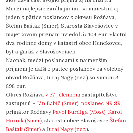
Medzi najlepšie zarábajúcimi sa umiestnil aj
jeden z pätice poslancov z okresu Rožňava,
Štefan Bašták (Smer). Starosta Slavošoviec v
majetkovom priznaní uviedol 57 104 eur. Vlastní
dva rodinné domy v katastri obce Henckovce,
byt a garáž v Slavošovciach.
Naopak, medzi poslancami s najmenším
príjmom je ďalší z pätice poslancov za volebný
obvod Rožňava, Juraj Nagy (nez.) so sumou 3
898 eur.
Okres Rožňava
v 57- člennom
zastupiteľstve
zastupujú –
Ján Babič (Smer
),
poslanec NR SR
,
primátor Rožňavy
Pavol Burdiga (Most)
,
Karol
Horník (Smer)
, starosta obce Slavošovce
Štefan
Bašták (Smer)
a
Juraj Nagy (nez.)
.