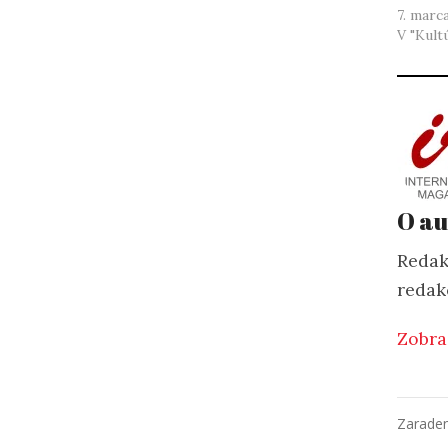
7. marc
V "Kult
O au
Redak
redak
Zobra
Zarade