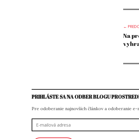
Po
← PREDC
Na pr
vyhra
na
PRIHLÁSTE SA NA ODBER BLOGU PROSTRED
Pre odoberanie najnovších článkov a odoberanie e-ma
E-
mailová
adresa