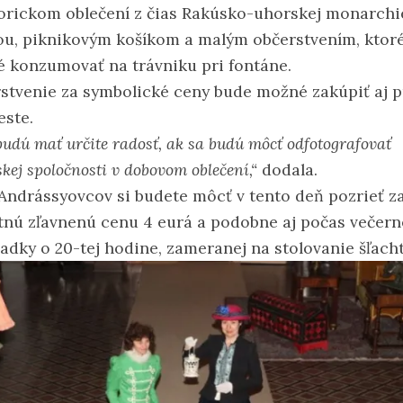
torickom oblečení z čias Rakúsko-uhorskej monarchi
ou, piknikovým košíkom a malým občerstvením, ktor
 konzumovať na trávniku pri fontáne.
stvenie za symbolické ceny bude možné zakúpiť aj 
este.
budú mať určite radosť, ak sa budú môcť odfotografovať
skej spoločnosti v dobovom oblečení,“
dodala.
 Andrássyovcov si budete môcť v tento deň pozrieť z
tnú zľavnenú cenu 4 eurá a podobne aj počas večern
iadky o 20-tej hodine, zameranej na stolovanie šľacht