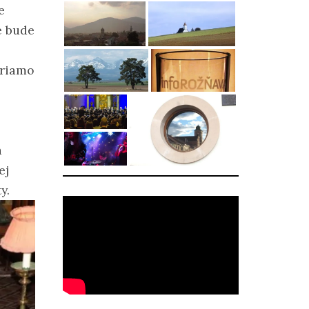
e
é bude
priamo
a
ej
y.