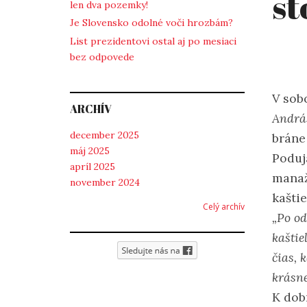
st
len dva pozemky!
Je Slovensko odolné voči hrozbám?
List prezidentovi ostal aj po mesiaci
bez odpovede
V sob
ARCHÍV
Andrá
december 2025
bráne 
máj 2025
Poduj
apríl 2025
manaž
november 2024
kaštie
Celý archív
„Po o
kaštie
čias, 
krásne
K dob