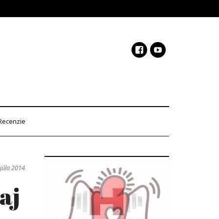
Recenzie
 júla 2014
aj