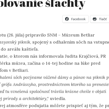
olovanie šľachty
Facebook
Tlačiť
otu (26. júla) pripravilo SNM – Múzeum Betliar
ssyovský piknik
, spojený s odhalením sôch na vstupn
do areálu kaštieľa.
atie, o ktorom nás informovala Judita Krajčiová, PR
érka múzea, začína o 14-tej hodine na lúke pred
ľom v Betliari.
dhalení sôch pozývame vážené dámy a pánov na piknik p
ľ grófa Andrássyho, prostredníctvom ktorého sa prenesie
keď tu vznešená spoločnosť trávila krásne chvíle v objatí
j prírody a architektúry,“
uviedla.
rej atmosfére podujatia môžete prispieť aj tým, že p