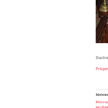
Ilustr
Príspe
Súvisia
Múzeum
na vítan