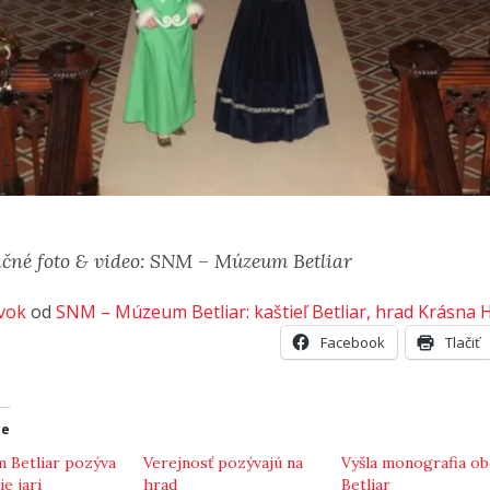
ačné foto & video: SNM – Múzeum Betliar
vok
od
SNM – Múzeum Betliar: kaštieľ Betliar, hrad Krásna 
Facebook
Tlačiť
ce
 Betliar pozýva
Verejnosť pozývajú na
Vyšla monografia ob
ie jari
hrad
Betliar