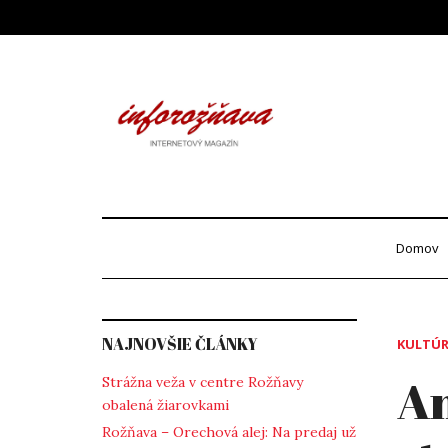
Skip
to
content
Info
internetový maga
Domov
NAJNOVŠIE ČLÁNKY
KULTÚ
An
Strážna veža v centre Rožňavy
obalená žiarovkami
Rožňava – Orechová alej: Na predaj už