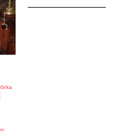
Hôrka
.
ce