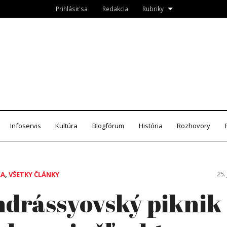
Prihlásiť sa
Redakcia
Rubriky
Roznava.sk
zín
Infoservis
Kultúra
Blogfórum
História
Rozhovory
25.
RA
,
VŠETKY ČLÁNKY
drássyovský piknik 