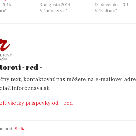
a 2015
3. augusta 2014
13. decembra 2014
úra"
V "Infoservis"
V "Kultúra"
torovi - red -
čný text, kontaktovať nás môžete na e-mailovej adr
cia@inforoznava.sk
ziť všetky príspevky od - red - →
né pod:
Betliar