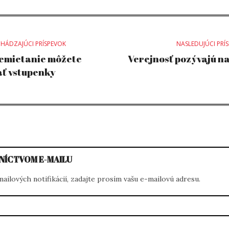
st
HÁDZAJÚCI PRÍSPEVOK
NASLEDUJÚCI PRÍ
emietanie môžete
Verejnosť pozývajú n
ť vstupenky
vigation
NÍCTVOM E-MAILU
ilových notifikácií, zadajte prosím vašu e-mailovú adresu.