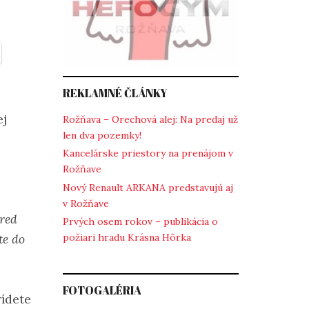
REKLAMNÉ ČLÁNKY
ej
Rožňava – Orechová alej: Na predaj už
len dva pozemky!
Kancelárske priestory na prenájom v
Rožňave
Nový Renault ARKANA predstavujú aj
v Rožňave
red
Prvých osem rokov – publikácia o
te do
požiari hradu Krásna Hôrka
FOTOGALÉRIA
rídete