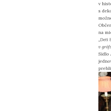
v his
s dek
možné
Občer
na mi
„Deti 
v gróf
Sídlo
jedno
prehl