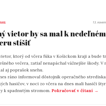
13. nove
RVIS
ný vietor by sa mal k nedeľné
eru stíšiť
vietor, ktorý od včera fúka v Košickom kraji a bude tr
ešného večera, zatiaľ nenapáchal vážnejšie škody. V 
al aj poprašok snehu.
nes ráno informoval dôstojník operačného strediska
ých hasičov, v noci zo včera na dnes mali hasiči štyr
dy k spadnutým stromom.
Pokračovať v čítaní →