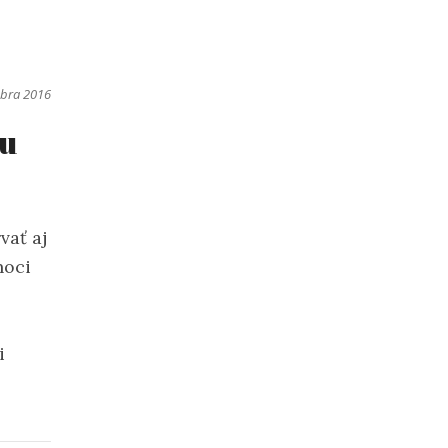
mbra 2016
mu
vať aj
noci
i