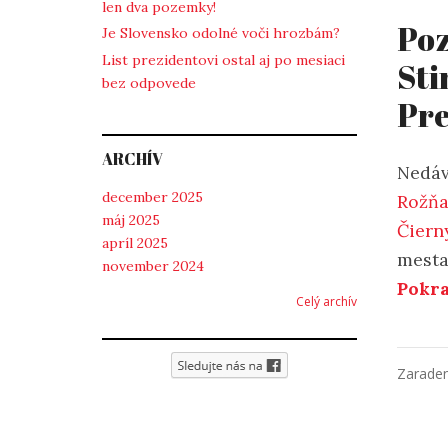
len dva pozemky!
Poz
Je Slovensko odolné voči hrozbám?
List prezidentovi ostal aj po mesiaci
Sti
bez odpovede
Pre
ARCHÍV
Nedá
december 2025
Rožňa
máj 2025
Čiern
apríl 2025
mesta
november 2024
Pokra
Celý archív
Zarade