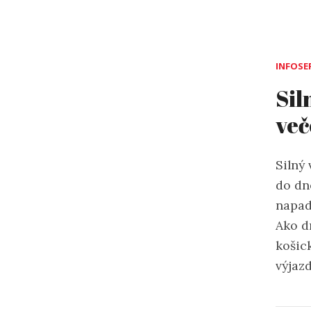
INFOSE
Sil
več
Silný 
do dn
napad
Ako d
košick
výjaz