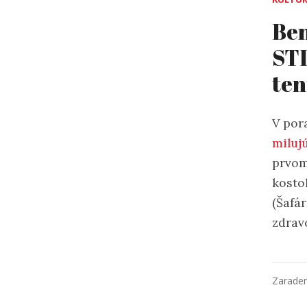
Ben
STI
ten
V por
miluj
prvom 
kosto
(Šafár
zdrav
Zarade