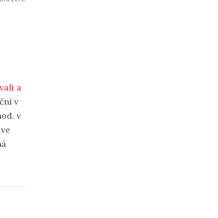
vali a
ční v
hod. v
ave
ná