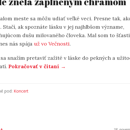
de znela zaplneným chrámom
malom meste sa môžu udiať veľké veci. Presne tak, ak
. Stačí, ak spoznáte lásku v jej najhlbšom význame,
hujúcom dušu milovaného človeka. Mal som to šťasti
dnes nás spája
už vo Večnosti
.
 sa snažím pretaviť zažité v láske do pekných a užit
atí.
Pokračovať v čítaní →
né pod:
Koncert
28. nove
RA