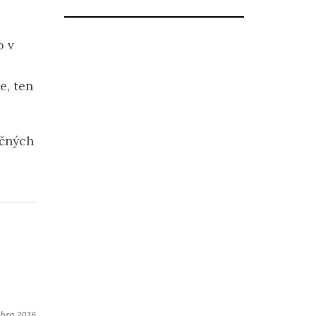
o v
e, ten
očných
mbra 2016