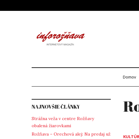
Skip
to
content
Info
internetový maga
Domov
R
NAJNOVŠIE ČLÁNKY
Strážna veža v centre Rožňavy
obalená žiarovkami
Rožňava – Orechová alej: Na predaj už
KULTÚ