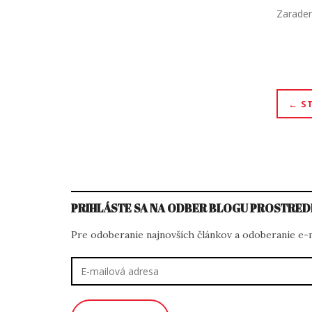
Zarade
Nav
S
v
člá
PRIHLÁSTE SA NA ODBER BLOGU PROSTRED
Pre odoberanie najnovších článkov a odoberanie e-ma
E-
mailová
adresa