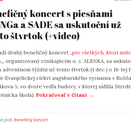
efičný koncert s piesňami
NGa a SADE sa uskutoční už
to štvrtok (+video)
adí druhý benefičný koncert „
pre všetkých, ktorí milo
ú
„, organizovaný vznikajúcim o. z. ALENKA, sa uskuto
adventnom týždni už tento štvrtok (1 dec.) o 18-tej 
le Evanjelickej cirkvi augsburského vyznania v Rožň
ikova 5, vo dvore vedľa budovy, v ktorej sídlila Stred
otnícka škola).
Pokračovať v čítaní →
né pod:
Benefičný koncert