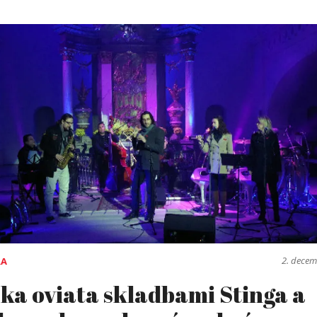
2. dece
RA
ka oviata skladbami Stinga a