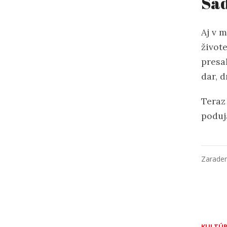
Sa
Aj v 
živote
presa
dar, 
Teraz
poduj
Zarade
KULTÚ