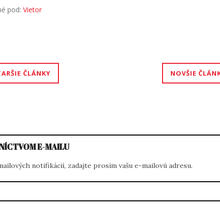
né pod:
Vietor
igácia
TARŠIE ČLÁNKY
NOVŠIE ČLÁN
nkoch
NÍCTVOM E-MAILU
ilových notifikácií, zadajte prosím vašu e-mailovú adresu.