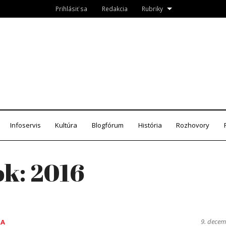
Prihlásiť sa
Redakcia
Rubriky
Roznava.sk
zín
Infoservis
Kultúra
Blogfórum
História
Rozhovory
ok:
2016
9. dece
RA