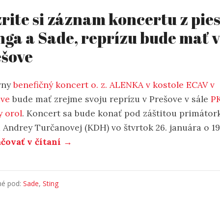
rite si záznam koncertu z pie
nga a Sade, reprízu bude mať v
šove
vny
benefičný koncert o. z. ALENKA v kostole ECAV v
ve
bude mať zrejme svoju reprízu v Prešove v sále
P
y orol
. Koncert sa bude konať pod záštitou primátor
 Andrey Turčanovej (KDH) vo štvrtok 26. januára o 19
čovať v čítaní →
né pod:
Sade
,
Sting