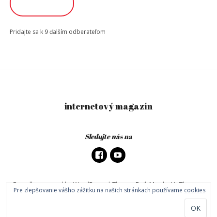
ODOBERAŤ
Pridajte sa k 9 ďalším odberateľom
internetový magazín
Sledujte nás na
Proudly powered by WordPress
|
Theme: DailyMag by
UpThemes
.
Pre zlepšovanie vášho zážitku na našich stránkach používame
cookies