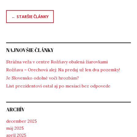
Navigácia
STARŠIE ČLÁNKY
v
článkoch
NAJNOVŠIE ČLÁNKY
Strážna veža v centre Rožňavy obalená žiarovkami
Rožňava – Orechová alej: Na predaj už len dva pozemky!
Je Slovensko odolné voči hrozbám?
List prezidentovi ostal aj po mesiaci bez odpovede
ARCHÍV
december 2025
máj 2025
apríl 2025