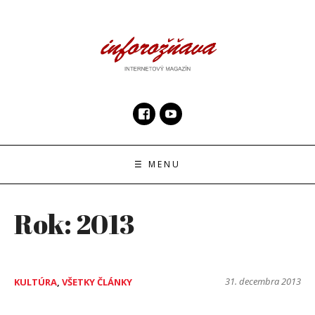
Skip
to
content
InfoRoznava.sk
internetový magazín
☰ MENU
Rok:
2013
31. decembra 2013
KULTÚRA
,
VŠETKY ČLÁNKY