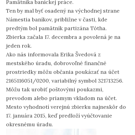
Pamätníka baníckej práce.
Ten by mal byť osadený na východnej strane
Námestia baníkov, približne v časti, kde
predtým bol pamätník partizána Tótha.
Zbierka začala 17. decembra a povolená je na
jeden rok.
Ako nás informovala Erika Švedová z
mestského úradu, dobrovoľné finančné
prostriedky môžu občania poukázať na účet
2165116051/0200, variabilný symbol 321713256.
Môžu tak urobiť poštovými poukazmi,
prevodom alebo priamym vkladom na účet.
Mesto vyhodnotí verejnú zbierku najneskôr do
17. januára 2015, keď predloží vyúčtovanie
okresnému úradu.