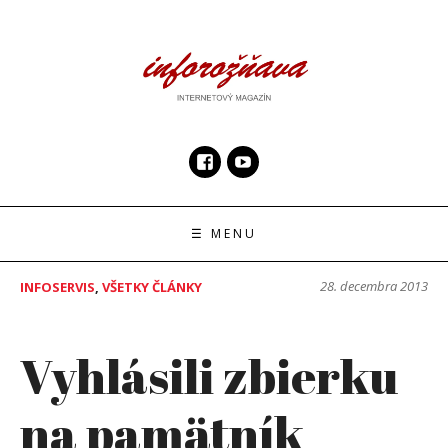
Skip
to
content
InfoRoznava.sk
internetový magazín
☰ MENU
28. decembra 2013
INFOSERVIS
,
VŠETKY ČLÁNKY
Vyhlásili zbierku
na pamätník