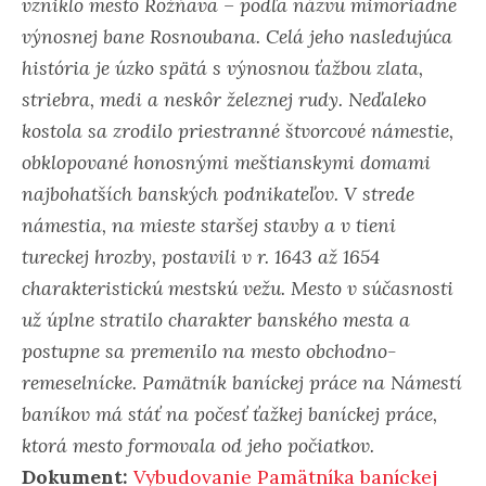
vzniklo mesto Rožňava – podľa názvu mimoriadne
výnosnej bane Rosnoubana. Celá jeho nasledujúca
história je úzko spätá s výnosnou ťažbou zlata,
striebra, medi a neskôr železnej rudy.
Neďaleko
kostola sa zrodilo priestranné štvorcové námestie,
obklopované honosnými meštianskymi domami
najbohatších banských podnikateľov. V strede
námestia, na mieste staršej stavby a v tieni
tureckej hrozby, postavili v r. 1643 až 1654
charakteristickú mestskú vežu.
Mesto v súčasnosti
už úplne stratilo charakter banského mesta a
postupne sa premenilo na mesto obchodno-
remeselnícke. Pamätník baníckej práce na Námestí
baníkov má stáť na počesť ťažkej baníckej práce,
ktorá mesto formovala od jeho počiatkov.
Dokument:
Vybudovanie Pamätníka baníckej