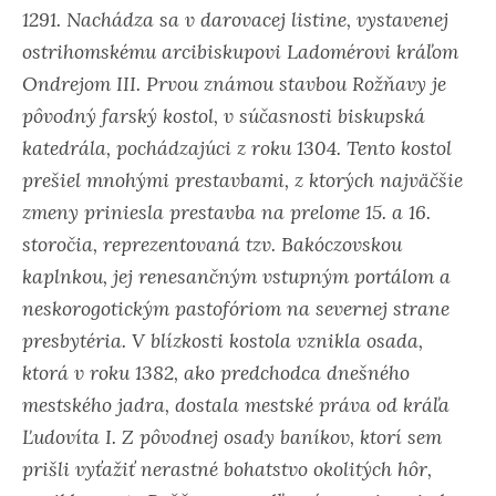
1291. Nachádza sa v darovacej listine, vystavenej
ostrihomskému arcibiskupovi Ladomérovi kráľom
Ondrejom III. Prvou známou stavbou Rožňavy je
pôvodný farský kostol, v súčasnosti biskupská
katedrála, pochádzajúci z roku 1304. Tento kostol
prešiel mnohými prestavbami, z ktorých najväčšie
zmeny priniesla prestavba na prelome 15. a 16.
storočia, reprezentovaná tzv. Bakóczovskou
kaplnkou, jej renesančným vstupným portálom a
neskorogotickým pastofóriom na severnej strane
presbytéria. V blízkosti kostola vznikla osada,
ktorá v roku 1382, ako predchodca dnešného
mestského jadra, dostala mestské práva od kráľa
Ľudovíta I. Z pôvodnej osady baníkov, ktorí sem
prišli vyťažiť nerastné bohatstvo okolitých hôr,