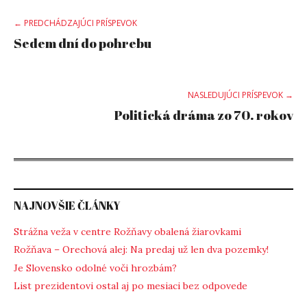
Post
← PREDCHÁDZAJÚCI PRÍSPEVOK
Sedem dní do pohrebu
navigation
NASLEDUJÚCI PRÍSPEVOK →
Politická dráma zo 70. rokov
NAJNOVŠIE ČLÁNKY
Strážna veža v centre Rožňavy obalená žiarovkami
Rožňava – Orechová alej: Na predaj už len dva pozemky!
Je Slovensko odolné voči hrozbám?
List prezidentovi ostal aj po mesiaci bez odpovede