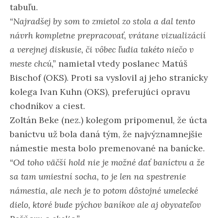
tabuľu.
“Najradšej by som to zmietol zo stola a dal tento
návrh kompletne prepracovať, vrátane vizualizácií
a verejnej diskusie, či vôbec ľudia takéto niečo v
meste chcú,”
namietal vtedy poslanec Matúš
Bischof (OKS). Proti sa vyslovil aj jeho stranícky
kolega Ivan Kuhn (OKS), preferujúci opravu
chodníkov a ciest.
Zoltán Beke (nez.) kolegom pripomenul, že úcta
baníctvu už bola daná tým, že najvýznamnejšie
námestie mesta bolo premenované na banícke.
“Od toho väčší hold nie je možné dať baníctvu a že
sa tam umiestní socha, to je len na spestrenie
námestia, ale nech je to potom dôstojné umelecké
dielo, ktoré bude pýchov baníkov ale aj obyvateľov