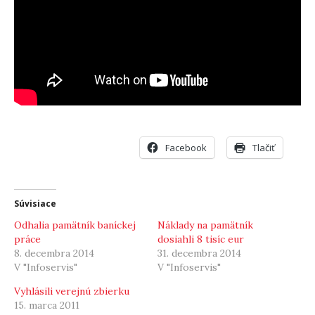
Facebook
Tlačiť
Súvisiace
Odhalia pamätník baníckej
Náklady na pamätník
práce
dosiahli 8 tisíc eur
8. decembra 2014
31. decembra 2014
V "Infoservis"
V "Infoservis"
Vyhlásili verejnú zbierku
15. marca 2011