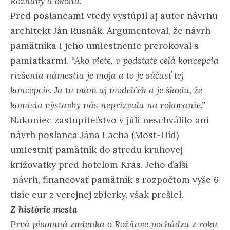
Rožňavy a okolia.”
Pred poslancami vtedy vystúpil aj autor návrhu
architekt Ján Rusnák. Argumentoval, že návrh
pamätníka i jeho umiestnenie prerokoval s
pamiatkarmi.
“Ako viete, v podstate celá koncepcia
riešenia námestia je moja a to je súčasť tej
koncepcie. Ja tu mám aj modelček a je škoda, že
komisia výstavby nás neprizvala na rokovanie.”
Nakoniec zastupiteľstvo v júli neschválilo ani
návrh poslanca Jána Lacha (Most-Híd)
umiestniť pamätník do stredu kruhovej
križovatky pred hotelom Kras. Jeho ďalší
návrh, financovať pamätník s rozpočtom vyše 6
tisíc eur z verejnej zbierky, však prešiel.
Z histórie mesta
Prvá písomná zmienka o Rožňave pochádza z roku