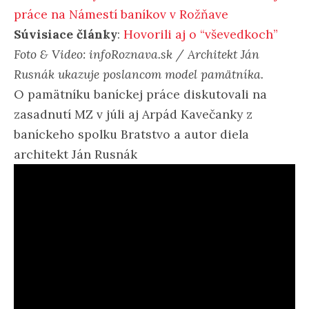
práce na Námestí baníkov v Rožňave
Súvisiace články
:
Hovorili aj o “vševedkoch”
Foto & Video: infoRoznava.sk / Architekt Ján
Rusnák ukazuje poslancom model pamätníka.
O pamätníku baníckej práce diskutovali na
zasadnutí MZ v júli aj Arpád Kavečanky z
baníckeho spolku Bratstvo a autor diela
architekt Ján Rusnák