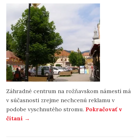
Záhradné centrum na rožňavskom námestí má
v súčasnosti zrejme nechcenú reklamu v
podobe vyschnutého stromu.
Pokračovať v
„Všimli
čítaní
→
sme
si