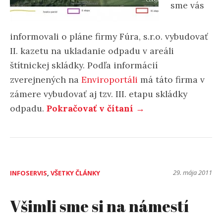
sme vás
informovali o pláne firmy Fúra, s.r.o. vybudovať
II. kazetu na ukladanie odpadu v areáli
štítnickej skládky. Podľa informácií
zverejnených na
Enviroportáli
má táto firma v
zámere vybudovať aj tzv. III. etapu skládky
„Skládka
odpadu.
Pokračovať v čítaní
→
odpadu
má
byť
ešte
29. mája 2011
INFOSERVIS
,
VŠETKY ČLÁNKY
väčšia“
Všimli sme si na námestí