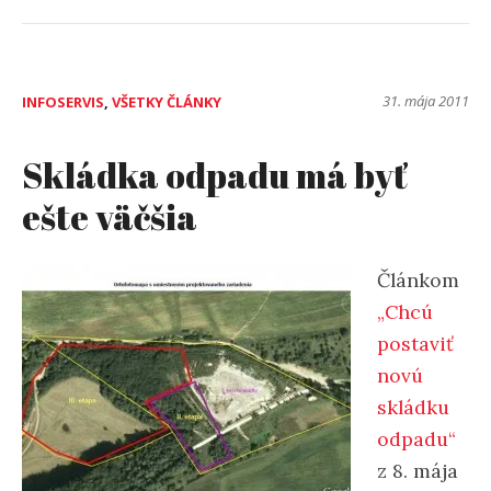
rozpočtu
a
jarmok“
31. mája 2011
INFOSERVIS
,
VŠETKY ČLÁNKY
Skládka odpadu má byť
ešte väčšia
Článkom
„Chcú
postaviť
novú
skládku
odpadu“
z 8. mája