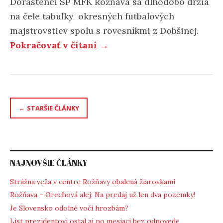
Dorastenci SP MFK Rožňava sa dlhodobo držia
na čele tabuľky okresných futbalových
majstrovstiev spolu s rovesníkmi z Dobšinej.
„Bojujú
Pokračovať v čítaní
→
o
prvenstvo“
Navigácia
STARŠIE ČLÁNKY
v
článkoch
NAJNOVŠIE ČLÁNKY
Strážna veža v centre Rožňavy obalená žiarovkami
Rožňava – Orechová alej: Na predaj už len dva pozemky!
Je Slovensko odolné voči hrozbám?
List prezidentovi ostal aj po mesiaci bez odpovede