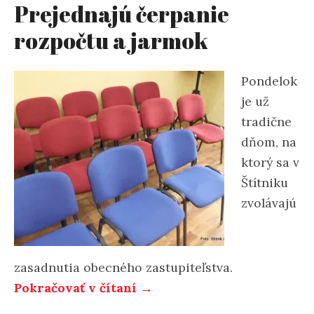
Prejednajú čerpanie
rozpočtu a jarmok
Pondelok
je už
tradične
dňom, na
ktorý sa v
Štítniku
zvolávajú
zasadnutia obecného zastupiteľstva.
„Prejednajú
Pokračovať v čítaní
→
čerpanie