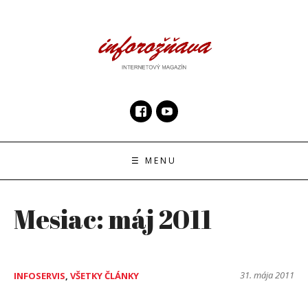
Skip
to
content
InfoRoznava.sk
internetový magazín
☰ MENU
Mesiac:
máj 2011
31. mája 2011
INFOSERVIS
,
VŠETKY ČLÁNKY