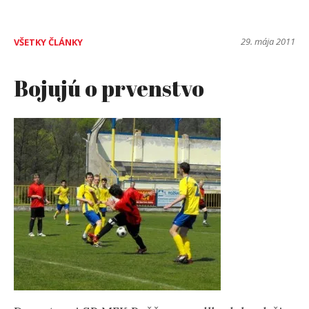
na
námestí“
29. mája 2011
VŠETKY ČLÁNKY
Bojujú o prvenstvo