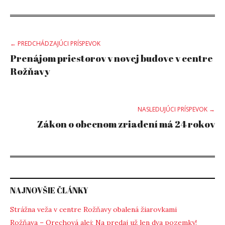
Post
← PREDCHÁDZAJÚCI PRÍSPEVOK
Prenájom priestorov v novej budove v centre
navigation
Rožňavy
NASLEDUJÚCI PRÍSPEVOK →
Zákon o obecnom zriadení má 24 rokov
NAJNOVŠIE ČLÁNKY
Strážna veža v centre Rožňavy obalená žiarovkami
Rožňava – Orechová alej: Na predaj už len dva pozemky!