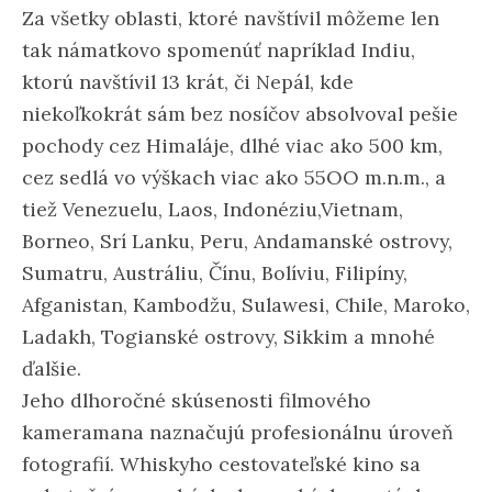
Za všetky oblasti, ktoré navštívil môžeme len
tak námatkovo spomenúť napríklad Indiu,
ktorú navštívil 13 krát, či Nepál, kde
niekoľkokrát sám bez nosíčov absolvoval pešie
pochody cez Himaláje, dlhé viac ako 500 km,
cez sedlá vo výškach viac ako 55OO m.n.m., a
tiež Venezuelu, Laos, Indonéziu,Vietnam,
Borneo, Srí Lanku, Peru, Andamanské ostrovy,
Sumatru, Austráliu, Čínu, Bolíviu, Filipíny,
Afganistan, Kambodžu, Sulawesi, Chile, Maroko,
Ladakh, Togianské ostrovy, Sikkim a mnohé
ďalšie.
Jeho dlhoročné skúsenosti filmového
kameramana naznačujú profesionálnu úroveň
fotografií. Whiskyho cestovateľské kino sa