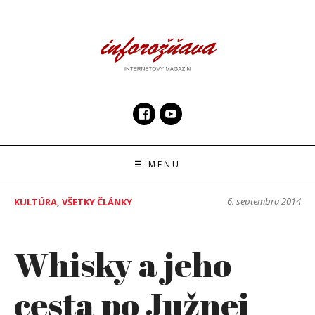
Skip
to
content
InfoRoznava.sk
internetový magazín
☰ MENU
6. septembra 2014
KULTÚRA
,
VŠETKY ČLÁNKY
Whisky a jeho
cesta po Južnej