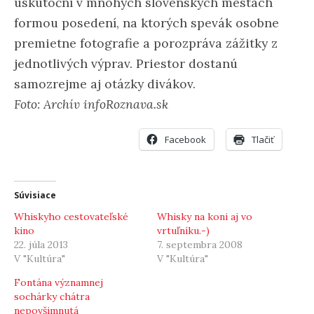
uskutoční v mnohých slovenských mestách
formou posedení, na ktorých spevák osobne
premietne fotografie a porozpráva zážitky z
jednotlivých výprav. Priestor dostanú
samozrejme aj otázky divákov.
Foto: Archív infoRoznava.sk
Facebook
Tlačiť
Súvisiace
Whiskyho cestovateľské
Whisky na koni aj vo
kino
vrtuľníku.-)
22. júla 2013
7. septembra 2008
V "Kultúra"
V "Kultúra"
Fontána významnej
sochárky chátra
nepovšimnutá