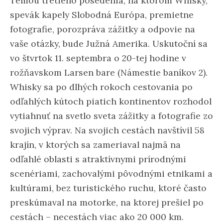
Témou tretieho posedenia, na ktorom Whisky,
spevák kapely Slobodná Európa, premietne
fotografie, porozpráva zážitky a odpovie na
vaše otázky, bude Južná Amerika. Uskutoční sa
vo štvrtok 11. septembra o 20-tej hodine v
rožňavskom Larsen bare (Námestie baníkov 2).
Whisky sa po dlhých rokoch cestovania po
odľahlých kútoch piatich kontinentov rozhodol
vytiahnuť na svetlo sveta zážitky a fotografie zo
svojich výprav. Na svojich cestách navštívil 58
krajín, v ktorých sa zameriaval najmä na
odľahlé oblasti s atraktívnymi prírodnými
scenériami, zachovalými pôvodnými etnikami a
kultúrami, bez turistického ruchu, ktoré často
preskúmaval na motorke, na ktorej prešiel po
cestách – necestách viac ako 20 000 km.