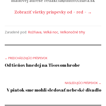
mailovej adrese redakcia@inforoznava.sk
Zobraziť všetky príspevky od - red - →
Zaradené pod:
Rožňava
,
Veľká noc
,
Veľkonočné trhy
Post
← PREDCHÁDZAJÚCI PRÍSPEVOK
Od tieňov hnedej na Tisovom hrobe
navigation
NASLEDUJÚCI PRÍSPEVOK →
V piatok sme mohli sledovať nebeské divadlo