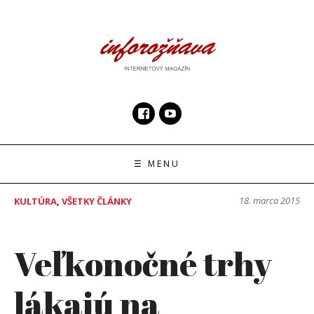
Skip
to
content
InfoRoznava.sk
internetový magazín
☰ MENU
18. marca 2015
KULTÚRA
,
VŠETKY ČLÁNKY
Veľkonočné trhy
lákajú na