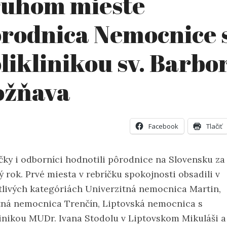
ruhom mieste
rodnica Nemocnice 
liklinikou sv. Barbo
ožňava
Facebook
Tlačiť
ky i odborníci hodnotili pôrodnice na Slovensku za
ý rok. Prvé miesta v rebríčku spokojnosti obsadili v
tlivých kategóriách Univerzitná nemocnica Martin,
tná nemocnica Trenčín, Liptovská nemocnica s
linikou MUDr. Ivana Stodolu v Liptovskom Mikuláši a