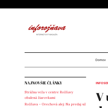
Skip
to
content
Info
internetový maga
Domov
NAJNOVŠIE ČLÁNKY
INFOSE
V 
Strážna veža v centre Rožňavy
obalená žiarovkami
Rožňava – Orechová alej: Na predaj už