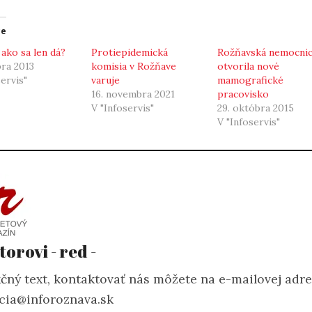
ce
 ako sa len dá?
Protiepidemická
Rožňavská nemocni
bra 2013
komisia v Rožňave
otvorila nové
servis"
varuje
mamografické
16. novembra 2021
pracovisko
V "Infoservis"
29. októbra 2015
V "Infoservis"
torovi - red -
čný text, kontaktovať nás môžete na e-mailovej adr
cia@inforoznava.sk