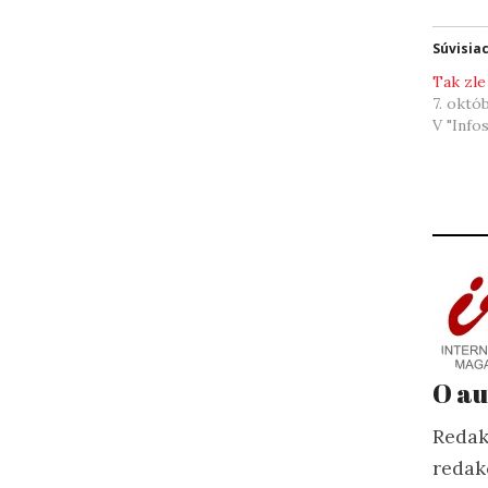
Súvisia
Tak zle
7. októ
V "Info
O au
Redak
redak