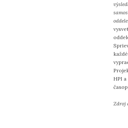
výsled
samos
oddele
vysve
oddel
Sprie
každé
vypra
Proje
HPI a
časop
Zdroj 