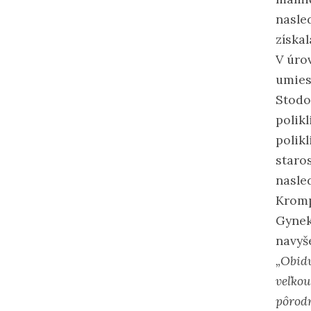
nasle
získa
V úrov
umies
Stodo
polik
polikl
staro
nasle
Kromp
Gynek
navyš
„Obid
veľkou
pôrodn