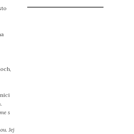
sto
na
Koch,
nici
.
me s
ou. Jej