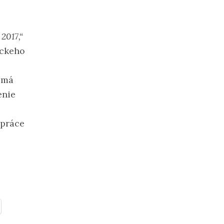
2017,“
íckeho
j má
enie
upráce