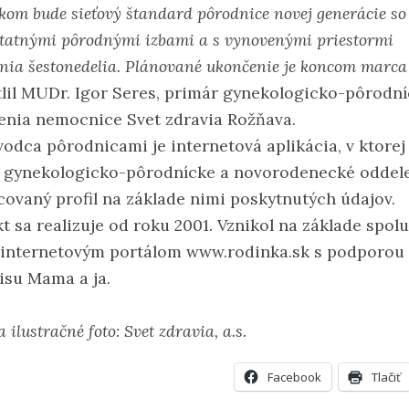
kom bude sieťový štandard pôrodnice novej generácie so
tatnými pôrodnými izbami a s vynovenými priestormi
nia šestonedelia. Plánované ukončenie je koncom marca 
tlil MUDr. Igor Seres, primár gynekologicko-pôrodn
enia nemocnice Svet zdravia Rožňava.
vodca pôrodnicami je internetová aplikácia, v ktore
 gynekologicko-pôrodnícke a novorodenecké oddel
covaný profil na základe nimi poskytnutých údajov.
kt sa realizuje od roku 2001. Vznikol na základe spol
 internetovým portálom www.rodinka.sk s podporou
isu Mama a ja.
a ilustračné foto: Svet zdravia, a.s.
Facebook
Tlačiť