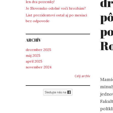
d
len dva pozemky!
Je Slovensko odolné voči hrozbám?
pô
List prezidentovi ostal aj po mesiaci
bez odpovede
po
ARCHÍV
R
december 2025
máj 2025
apríl 2025
november 2024
Celý archív
Mamič
minul
jedno
Fakul
polik