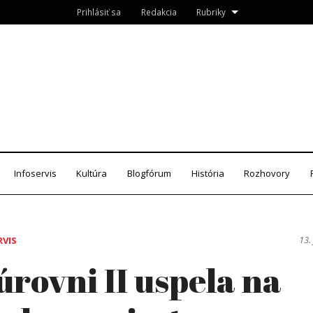
Prihlásiť sa
Redakcia
Rubriky
Roznava.sk
zín
Infoservis
Kultúra
Blogfórum
História
Rozhovory
13.
RVIS
úrovni II uspela na