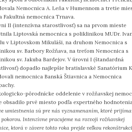
dovala Nemocnica A. Leňa v Humennom a tretie mie
la Fakultná nemocnica Trnava.
ni II (intenzívna starostlivosť) sa na prvom mieste
tnila Liptovská nemocnica s poliklinikou MUDr. Iva
lu v Liptovskom Mikuláši, na druhom Nemocnica s
linikou sv. Barbory Rožňava, na treťom Nemocnica s
inikou sv. Jakuba Bardejov. V úrovni I (štandardná
stlivosť) dopadlo najlepšie bratislavské Sanatórium 
dovali nemocnica Banská Štiavnica a Nemocnica
achy.
ologicko-pôrodnícke oddelenie v rožňavskej nemoc
e obsadilo prvé miesto podľa expertného hodnotenia
ve umiestnenia sú pre nás vyznamenaním, ktoré prijíma
 pokorou. Intenzívne pracujeme na rozvoji rožňavskej
ice, ktorá v závere tohto roka prejde veľkou rekonštrukci