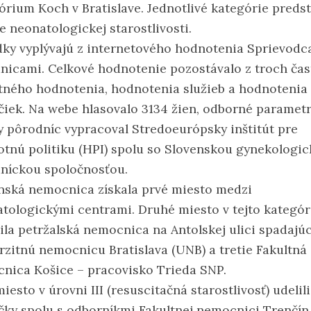
órium Koch v Bratislave. Jednotlivé kategórie preds
e neonatologickej starostlivosti.
dky vyplývajú z internetového hodnotenia Sprievodc
nicami. Celkové hodnotenie pozostávalo z troch čast
tného hodnotenia, hodnotenia služieb a hodnotenia
iek. Na webe hlasovalo 3134 žien, odborné paramet
ty pôrodníc vypracoval Stredoeurópsky inštitút pre
otnú politiku (HPI) spolu so Slovenskou gynekologic
níckou spoločnosťou.
nská nemocnica získala prvé miesto medzi
atologickými centrami. Druhé miesto v tejto kategór
ila petržalská nemocnica na Antolskej ulici spadajú
rzitnú nemocnicu Bratislava (UNB) a tretie Fakultná
nica Košice – pracovisko Trieda SNP.
iesto v úrovni III (resuscitačná starostlivosť) udelili
ky spolu s odborníkmi Fakultnej nemocnici Trenčín