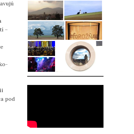
tavujú
a
í –
re
ko-
ii
ca pod
,