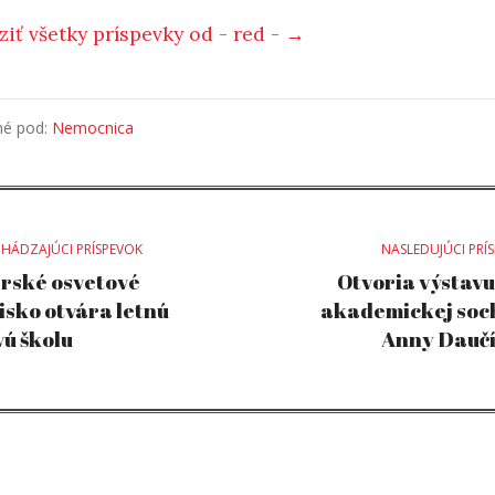
ziť všetky príspevky od - red - →
né pod:
Nemocnica
st
HÁDZAJÚCI PRÍSPEVOK
NASLEDUJÚCI PRÍ
rské osvetové
Otvoria výstavu 
isko otvára letnú
akademickej soc
vigation
vú školu
Anny Daučí