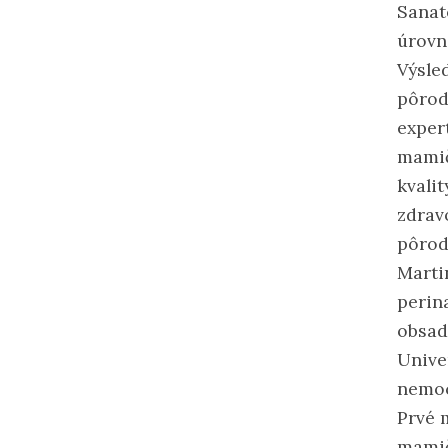
Sanat
úrovn
Výsle
pôrod
exper
mamič
kvali
zdrav
pôrod
Marti
perin
obsad
Unive
nemoc
Prvé m
mamič