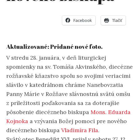
Facebook
Tlačiť
Aktualizované: Pridané nové foto.
V stredu 28. januára, v deň liturgickej
spomienky na sv. Tomáša Akvinského, diecézne
rožňavské kňazstvo spolu so svojimi veriacimi
slávilo v katedrálnom chráme Nanebovzatia
Panny Márie v Rožňave slávnostnú svätú omšu
z príležitosti poďakovania sa za doterajšie
pôsobenie diecézneho biskupa
Mons. Eduarda
Kojnoka
a vzývania Božej pomoci pre nového
diecézneho biskupa
Vladimíra Fila
.
Svätý otec Benedikt XVI. prijal v sobotu 27. 12.