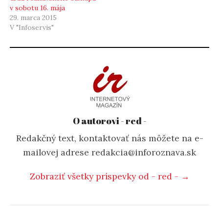
v sobotu 16. mája
29. marca 2015
V "Infoservis"
O autorovi - red -
Redakčný text, kontaktovať nás môžete na e-
mailovej adrese redakcia@inforoznava.sk
Zobraziť všetky príspevky od - red - →