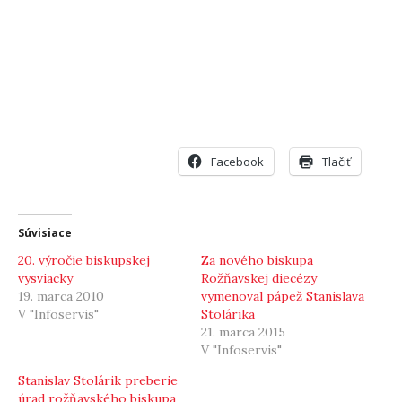
Facebook
Tlačiť
Súvisiace
20. výročie biskupskej
Za nového biskupa
vysviacky
Rožňavskej diecézy
19. marca 2010
vymenoval pápež Stanislava
V "Infoservis"
Stolárika
21. marca 2015
V "Infoservis"
Stanislav Stolárik preberie
úrad rožňavského biskupa