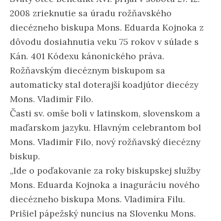
2008 zrieknutie sa úradu rožňavského
diecézneho biskupa Mons. Eduarda Kojnoka z
dôvodu dosiahnutia veku 75 rokov v súlade s
Kán. 401 Kódexu kánonického práva.
Rožňavským diecéznym biskupom sa
automaticky stal doterajší koadjútor diecézy
Mons. Vladimír Filo.
Časti sv. omše boli v latinskom, slovenskom a
maďarskom jazyku. Hlavným celebrantom bol
Mons. Vladimír Filo, nový rožňavský diecézny
biskup.
„Ide o poďakovanie za roky biskupskej služby
Mons. Eduarda Kojnoka a inaguráciu nového
diecézneho biskupa Mons. Vladimíra Filu.
Prišiel pápežský nuncius na Slovenku Mons.