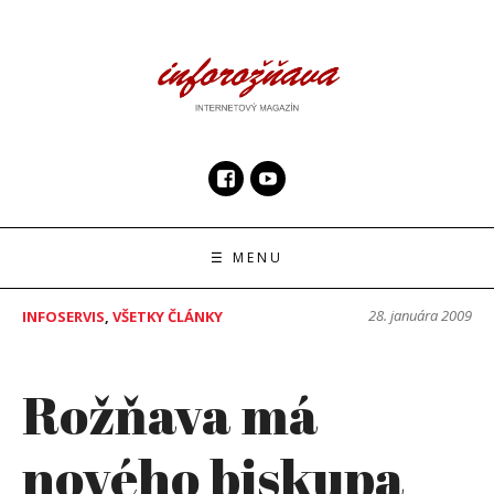
Skip
to
content
InfoRoznava.sk
internetový magazín
☰ MENU
28. januára 2009
INFOSERVIS
,
VŠETKY ČLÁNKY
Rožňava má
nového biskupa