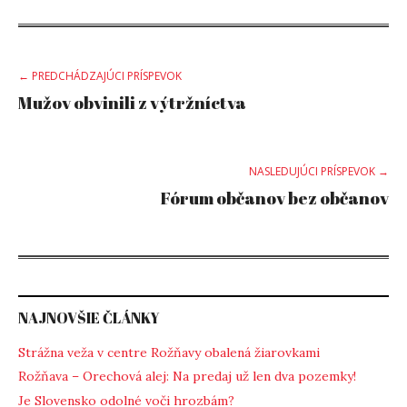
Post
← PREDCHÁDZAJÚCI PRÍSPEVOK
Mužov obvinili z výtržníctva
navigation
NASLEDUJÚCI PRÍSPEVOK →
Fórum občanov bez občanov
NAJNOVŠIE ČLÁNKY
Strážna veža v centre Rožňavy obalená žiarovkami
Rožňava – Orechová alej: Na predaj už len dva pozemky!
Je Slovensko odolné voči hrozbám?