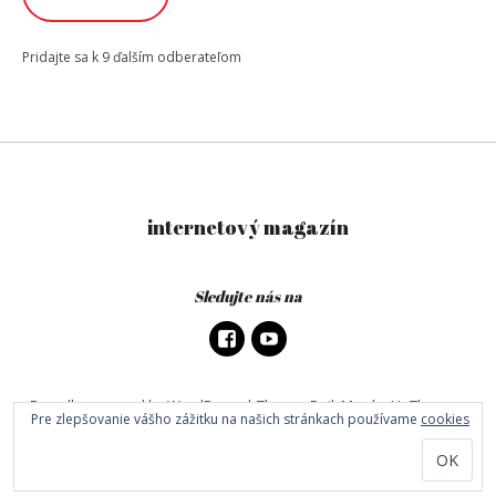
Pridajte sa k 9 ďalším odberateľom
internetový magazín
Sledujte nás na
Proudly powered by WordPress
|
Theme: DailyMag by
UpThemes
.
Pre zlepšovanie vášho zážitku na našich stránkach používame
cookies