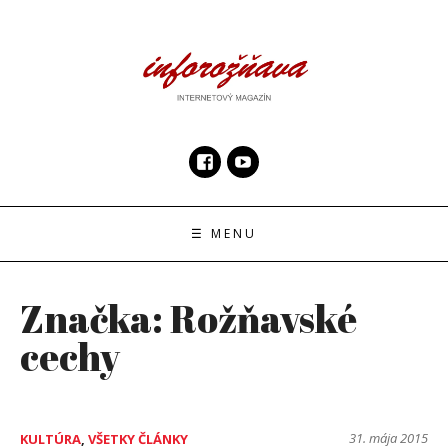
Skip
to
content
InfoRoznava.sk
internetový magazín
☰ MENU
Značka:
Rožňavské
cechy
31. mája 2015
KULTÚRA
,
VŠETKY ČLÁNKY