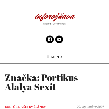
Skip
to
content
InfoRoznava.sk
internetový magazín
☰ MENU
Značka:
Portikus
Alalya Sexit
29. septembra 2007
KULTÚRA
,
VŠETKY ČLÁNKY