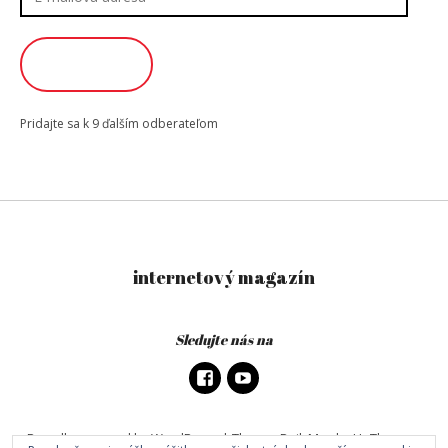
mailová
adresa
ODOBERAŤ
Pridajte sa k 9 ďalším odberateľom
internetový magazín
Sledujte nás na
Proudly powered by WordPress
|
Theme: DailyMag by
UpThemes
.