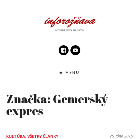
Skip
to
content
InfoRoznava.sk
internetový magazín
☰ MENU
Značka:
Gemerský
expres
25. júna 2015
KULTÚRA
,
VŠETKY ČLÁNKY