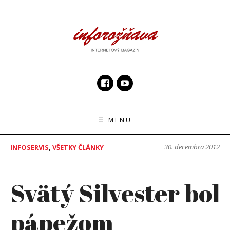
Skip
to
content
InfoRoznava.sk
internetový magazín
☰ MENU
30. decembra 2012
INFOSERVIS
,
VŠETKY ČLÁNKY
Svätý Silvester bol
pápežom