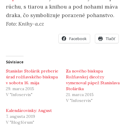
rúchu, s tiarou a knihou a pod nohami máva
draka, čo symbolizuje porazené pohanstvo.
Foto: Knihy-a.cz
Facebook
Tlačiť
Súvisiace
Stanislav Stolárik preberie
Za nového biskupa
úrad rožňavského biskupa
Rožňavskej diecézy
v sobotu 16. mája
vymenoval pápež Stanislava
29. marca 2015
Stolárika
V "Infoservis"
21. marca 2015
V "Infoservis"
Kalendárovinky: August
7. augusta 2019
V "Blogfórum"