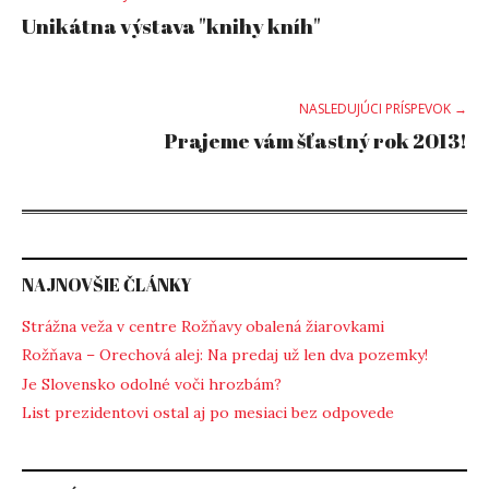
Post
Unikátna výstava "knihy kníh"
navigation
NASLEDUJÚCI PRÍSPEVOK →
Prajeme vám šťastný rok 2013!
NAJNOVŠIE ČLÁNKY
Strážna veža v centre Rožňavy obalená žiarovkami
Rožňava – Orechová alej: Na predaj už len dva pozemky!
Je Slovensko odolné voči hrozbám?
List prezidentovi ostal aj po mesiaci bez odpovede