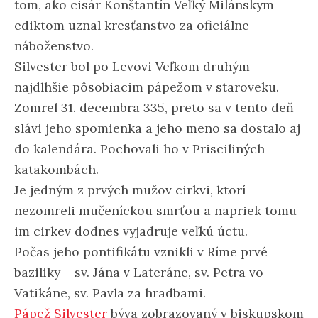
tom, ako cisár Konštantín Veľký Milánskym
ediktom uznal kresťanstvo za oficiálne
náboženstvo.
Silvester bol po Levovi Veľkom druhým
najdlhšie pôsobiacim pápežom v staroveku.
Zomrel 31. decembra 335, preto sa v tento deň
slávi jeho spomienka a jeho meno sa dostalo aj
do kalendára. Pochovali ho v Prisciliných
katakombách.
Je jedným z prvých mužov cirkvi, ktorí
nezomreli mučeníckou smrťou a napriek tomu
im cirkev dodnes vyjadruje veľkú úctu.
Počas jeho pontifikátu vznikli v Ríme prvé
baziliky – sv. Jána v Lateráne, sv. Petra vo
Vatikáne, sv. Pavla za hradbami.
Pápež Silvester
býva zobrazovaný v biskupskom