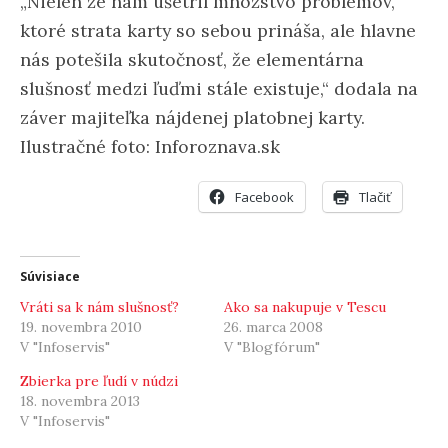
„Nielen že nám ušetril množstvo problémov,
ktoré strata karty so sebou prináša, ale hlavne
nás potešila skutočnosť, že elementárna
slušnosť medzi ľuďmi stále existuje,“ dodala na
záver majiteľka nájdenej platobnej karty.
Ilustračné foto: Inforoznava.sk
Facebook
Tlačiť
Súvisiace
Vráti sa k nám slušnosť?
Ako sa nakupuje v Tescu
19. novembra 2010
26. marca 2008
V "Infoservis"
V "Blogfórum"
Zbierka pre ľudí v núdzi
18. novembra 2013
V "Infoservis"