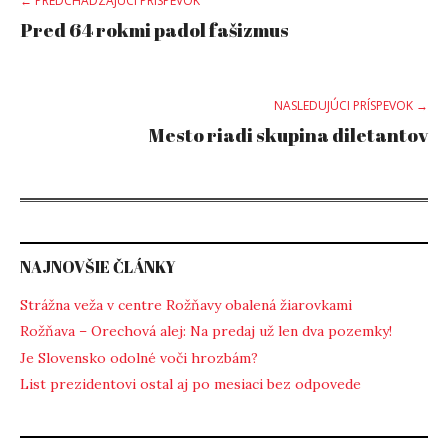
Post
← PREDCHÁDZAJÚCI PRÍSPEVOK
Pred 64 rokmi padol fašizmus
navigation
NASLEDUJÚCI PRÍSPEVOK →
Mesto riadi skupina diletantov
NAJNOVŠIE ČLÁNKY
Strážna veža v centre Rožňavy obalená žiarovkami
Rožňava – Orechová alej: Na predaj už len dva pozemky!
Je Slovensko odolné voči hrozbám?
List prezidentovi ostal aj po mesiaci bez odpovede