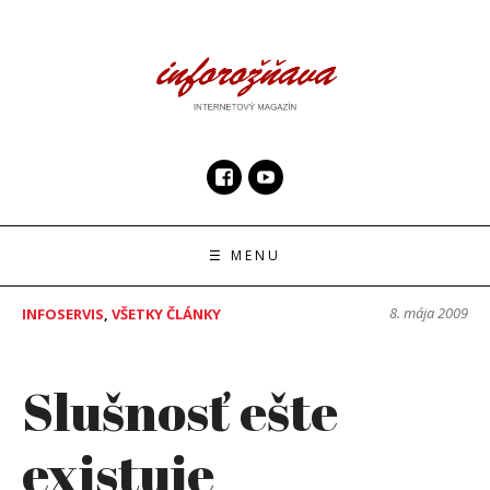
Skip
to
content
InfoRoznava.sk
internetový magazín
☰ MENU
8. mája 2009
INFOSERVIS
,
VŠETKY ČLÁNKY
Slušnosť ešte
existuje