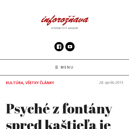
Skip
to
content
InfoRoznava.sk
internetový magazín
☰ MENU
28. apríla 2015
KULTÚRA
,
VŠETKY ČLÁNKY
Psyché z fontány
spred kaštieľa je