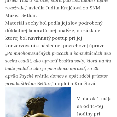
farieb, rias a korózie, ktorá plastiku takmer úplne
rozožrala,“
uviedla Judita Krajčiová zo SNM –
Múzea Betliar.
Materiál sochy bol podľa jej slov podrobený
dôkladnej laboratórnej analýze, na základe
ktorej bol navrhnutý postup pri jej
konzervovaní a následnej povrchovej úprave.
„Po mnohomesačných prácach a konzultáciách ako
sochu osadiť, ako upraviť kvalitu vody, ktorá na ňu
bude padať a ako ju povrchovo upraviť, sa 29.
apríla Psyché vrátila domov a opäť zdobí priestor
pred kaštieľom Betliar,“
doplnila Krajčiová.
V piatok 1. mája
sa od 14-tej
hodiny pri