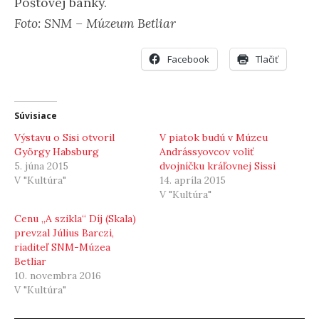
Poštovej banky.
Foto: SNM – Múzeum Betliar
Facebook
Tlačiť
Súvisiace
Výstavu o Sisi otvoril
V piatok budú v Múzeu
György Habsburg
Andrássyovcov voliť
5. júna 2015
dvojníčku kráľovnej Sissi
V "Kultúra"
14. apríla 2015
V "Kultúra"
Cenu „A szikla“ Díj (Skala)
prevzal Július Barczi,
riaditeľ SNM-Múzea
Betliar
10. novembra 2016
V "Kultúra"