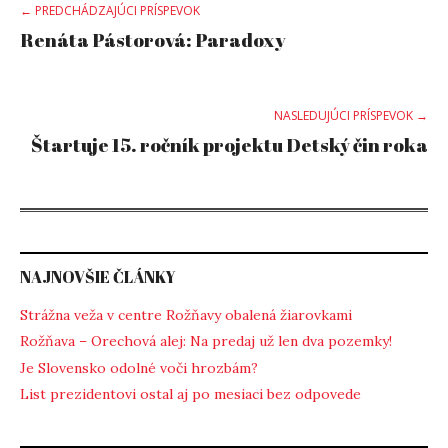
Post
← PREDCHÁDZAJÚCI PRÍSPEVOK
Renáta Pástorová: Paradoxy
navigation
NASLEDUJÚCI PRÍSPEVOK →
Štartuje 15. ročník projektu Detský čin roka
NAJNOVŠIE ČLÁNKY
Strážna veža v centre Rožňavy obalená žiarovkami
Rožňava – Orechová alej: Na predaj už len dva pozemky!
Je Slovensko odolné voči hrozbám?
List prezidentovi ostal aj po mesiaci bez odpovede