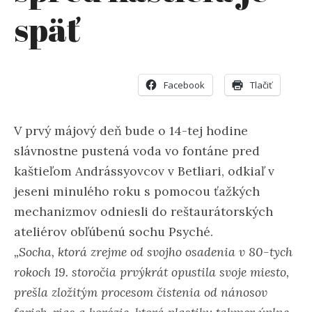
späť
Facebook
Tlačiť
V prvý májový deň bude o 14-tej hodine
slávnostne pustená voda vo fontáne pred
kaštieľom Andrássyovcov v Betliari, odkiaľ v
jeseni minulého roku s pomocou ťažkých
mechanizmov odniesli do reštaurátorských
ateliérov obľúbenú sochu Psyché.
„Socha, ktorá zrejme od svojho osadenia v 80-tych
rokoch 19. storočia prvýkrát opustila svoje miesto,
prešla zložitým procesom čistenia od nánosov