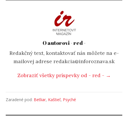
O autorovi - red -
Redakčný text, kontaktovať nás môžete na e-
mailovej adrese redakcia@inforoznava.sk
Zobraziť všetky príspevky od - red - →
Zaradené pod:
Betliar
,
Kaštieľ
,
Psyché