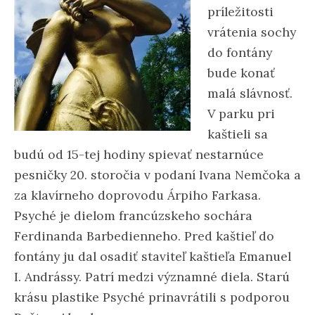
príležitosti
vrátenia sochy
do fontány
bude konať
malá slávnosť.
V parku pri
kaštieli sa
budú od 15-tej hodiny spievať nestarnúce
pesničky 20. storočia v podaní Ivana Nemčoka a
za klavírneho doprovodu Árpiho Farkasa.
Psyché je dielom francúzskeho sochára
Ferdinanda Barbedienneho. Pred kaštieľ do
fontány ju dal osadiť staviteľ kaštieľa Emanuel
I. Andrássy. Patrí medzi významné diela. Starú
krásu plastike Psyché prinavrátili s podporou