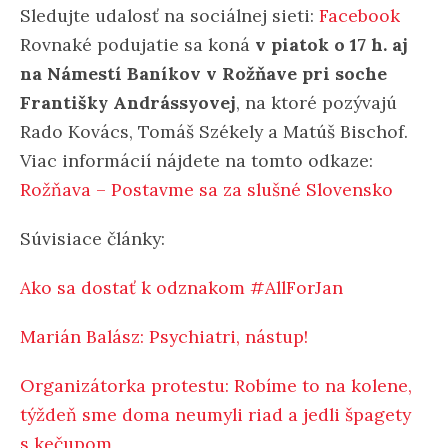
Sledujte udalosť na sociálnej sieti:
Facebook
Rovnaké podujatie sa koná
v piatok o 17 h. aj
na Námestí Baníkov v Rožňave pri soche
Františky Andrássyovej
, na ktoré pozývajú
Rado Kovács, Tomáš Székely a Matúš Bischof.
Viac informácií nájdete na tomto odkaze:
Rožňava – Postavme sa za slušné Slovensko
Súvisiace články:
Ako sa dostať k odznakom #AllForJan
Marián Balász: Psychiatri, nástup!
Organizátorka protestu: Robíme to na kolene,
týždeň sme doma neumyli riad a jedli špagety
s kečupom