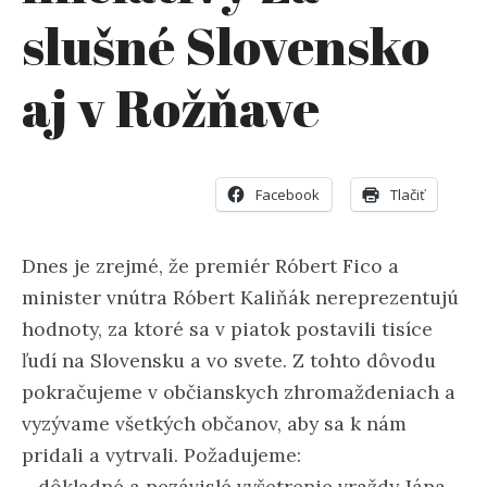
slušné Slovensko
aj v Rožňave
Facebook
Tlačiť
Dnes je zrejmé, že premiér Róbert Fico a
minister vnútra Róbert Kaliňák nereprezentujú
hodnoty, za ktoré sa v piatok postavili tisíce
ľudí na Slovensku a vo svete. Z tohto dôvodu
pokračujeme v občianskych zhromaždeniach a
vyzývame všetkých občanov, aby sa k nám
pridali a vytrvali. Požadujeme:
– dôkladné a nezávislé vyšetrenie vraždy Jána