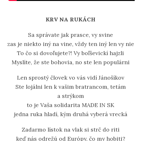
KRV NA RUKÁCH
Sa správate jak prasce, vy svine
zas je niekto iný na vine, vždy ten iný len vy nie
To čo si dovoľujete?! Vy boľševickí hajzli
Myslíte, že ste bohovia, no ste len populárni
Len sprostý človek vo vás vidí Jánošíkov
Ste lojálni len k vašim bratrancom, tetám
a strýkom
to je Vaša solidarita MADE IN SK
jedna ruka hladí, kým druhá vyberá vrecká
Zadarmo lístok na vlak si strč do riti
keď nás odrežú od Európy, čo my hobiti?