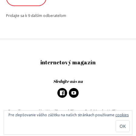
Pridajte sa k 9 ďalším odberateľom
internetový magazín
Sledujte nás na
Proudly powered by WordPress
|
Theme: DailyMag by
UpThemes
.
Pre zlepšovanie vášho zážitku na našich stránkach používame
cookies