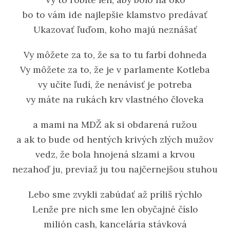
bo to vám ide najlepšie klamstvo predávať
Ukazovať ľuďom, koho majú neznášať
Vy môžete za to, že sa to tu farbí dohneda
Vy môžete za to, že je v parlamente Kotleba
vy učíte ľudí, že nenávisť je potreba
vy máte na rukách krv vlastného človeka
a mami na MDŽ ak si obdarená ružou
a ak to bude od hentých krivých zlých mužov
vedz, že bola hnojená slzami a krvou
nezahoď ju, previaž ju tou najčernejšou stuhou
Lebo sme zvykli zabúdať až príliš rýchlo
Lenže pre nich sme len obyčajné číslo
milión cash, kancelária stávková