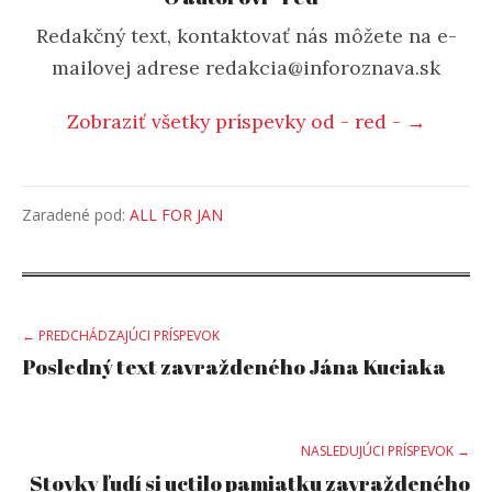
Redakčný text, kontaktovať nás môžete na e-
mailovej adrese redakcia@inforoznava.sk
Zobraziť všetky príspevky od - red - →
Zaradené pod:
ALL FOR JAN
Post
← PREDCHÁDZAJÚCI PRÍSPEVOK
Posledný text zavraždeného Jána Kuciaka
navigation
NASLEDUJÚCI PRÍSPEVOK →
Stovky ľudí si uctilo pamiatku zavraždeného