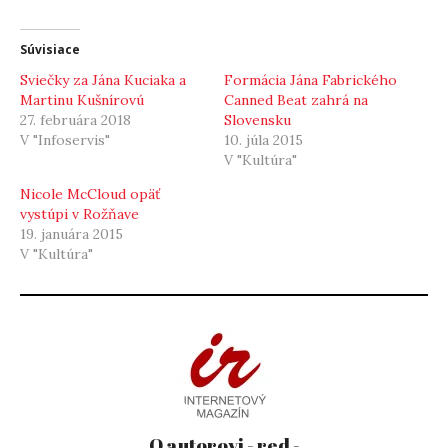
Súvisiace
Sviečky za Jána Kuciaka a
Formácia Jána Fabrického
Martinu Kušnírovú
Canned Beat zahrá na
27. februára 2018
Slovensku
V "Infoservis"
10. júla 2015
V "Kultúra"
Nicole McCloud opäť
vystúpi v Rožňave
19. januára 2015
V "Kultúra"
O autorovi - red -