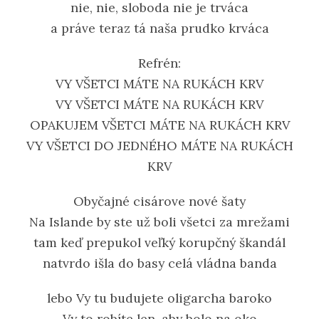
nie, nie, sloboda nie je trváca
a práve teraz tá naša prudko krváca
Refrén:
VY VŠETCI MÁTE NA RUKÁCH KRV
VY VŠETCI MÁTE NA RUKÁCH KRV
OPAKUJEM VŠETCI MÁTE NA RUKÁCH KRV
VY VŠETCI DO JEDNÉHO MÁTE NA RUKÁCH
KRV
Obyčajné cisárove nové šaty
Na Islande by ste už boli všetci za mrežami
tam keď prepukol veľký korupčný škandál
natvrdo išla do basy celá vládna banda
lebo Vy tu budujete oligarcha baroko
Vy to robíte len, aby bolo na oko