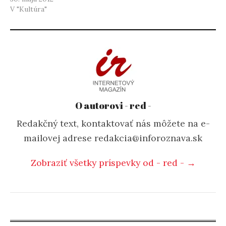
V "Kultúra"
O autorovi - red -
Redakčný text, kontaktovať nás môžete na e-
mailovej adrese redakcia@inforoznava.sk
Zobraziť všetky príspevky od - red - →