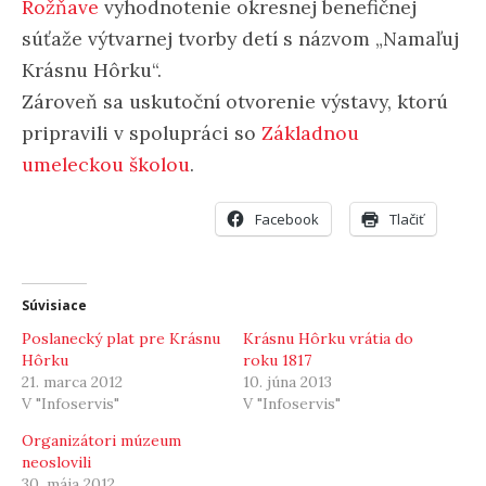
Rožňave
vyhodnotenie okresnej benefičnej
súťaže výtvarnej tvorby detí s názvom „Namaľuj
Krásnu Hôrku“.
Zároveň sa uskutoční otvorenie výstavy, ktorú
pripravili v spolupráci so
Základnou
umeleckou školou
.
Facebook
Tlačiť
Súvisiace
Poslanecký plat pre Krásnu
Krásnu Hôrku vrátia do
Hôrku
roku 1817
21. marca 2012
10. júna 2013
V "Infoservis"
V "Infoservis"
Organizátori múzeum
neoslovili
30. mája 2012