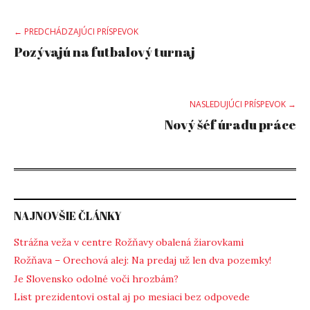
Post
← PREDCHÁDZAJÚCI PRÍSPEVOK
Pozývajú na futbalový turnaj
navigation
NASLEDUJÚCI PRÍSPEVOK →
Nový šéf úradu práce
NAJNOVŠIE ČLÁNKY
Strážna veža v centre Rožňavy obalená žiarovkami
Rožňava – Orechová alej: Na predaj už len dva pozemky!
Je Slovensko odolné voči hrozbám?
List prezidentovi ostal aj po mesiaci bez odpovede