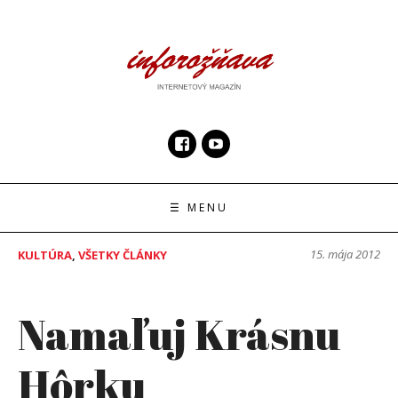
Skip
to
content
InfoRoznava.sk
internetový magazín
☰ MENU
15. mája 2012
KULTÚRA
,
VŠETKY ČLÁNKY
Namaľuj Krásnu
Hôrku