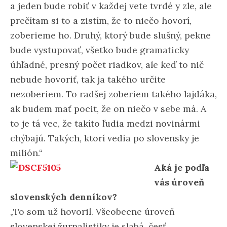
a jeden bude robiť v každej vete tvrdé y zle, ale
prečítam si to a zistím, že to niečo hovorí,
zoberieme ho. Druhý, ktorý bude slušný, pekne
bude vystupovať, všetko bude gramaticky
úhľadné, presný počet riadkov, ale keď to nič
nebude hovoriť, tak ja takého určite
nezoberiem. To radšej zoberiem takého lajdáka,
ak budem mať pocit, že on niečo v sebe má. A
to je tá vec, že takíto ľudia medzi novinármi
chýbajú. Takých, ktorí vedia po slovensky je
milión.“
Aká je podľa
vás úroveň
slovenských denníkov?
„To som už hovoril. Všeobecne úroveň
slovenskej žurnalistiky je slabá, česť