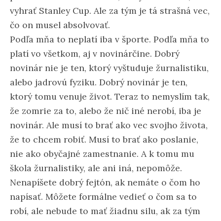
vyhrať Stanley Cup. Ale za tým je tá strašná vec,
čo on musel absolvovať.
Podľa mňa to neplatí iba v športe. Podľa mňa to
platí vo všetkom, aj v novinárčine. Dobrý
novinár nie je ten, ktorý vyštuduje žurnalistiku,
alebo jadrovú fyziku. Dobrý novinár je ten,
ktorý tomu venuje život. Teraz to nemyslím tak,
že zomrie za to, alebo že nič iné nerobí, iba je
novinár. Ale musí to brať ako vec svojho života,
že to chcem robiť. Musí to brať ako poslanie,
nie ako obyčajné zamestnanie. A k tomu mu
škola žurnalistiky, ale ani iná, nepomôže.
Nenapíšete dobrý fejtón, ak nemáte o čom ho
napísať. Môžete formálne vedieť o čom sa to
robí, ale nebude to mať žiadnu silu, ak za tým