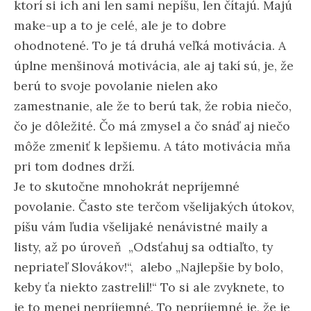
ktorí si ich ani len sami nepíšu, len čítajú. Majú
make-up a to je celé, ale je to dobre
ohodnotené. To je tá druhá veľká motivácia. A
úplne menšinová motivácia, ale aj takí sú, je, že
berú to svoje povolanie nielen ako
zamestnanie, ale že to berú tak, že robia niečo,
čo je dôležité. Čo má zmysel a čo snáď aj niečo
môže zmeniť k lepšiemu. A táto motivácia mňa
pri tom dodnes drží.
Je to skutočne mnohokrát nepríjemné
povolanie. Často ste terčom všelijakých útokov,
píšu vám ľudia všelijaké nenávistné maily a
listy, až po úroveň „Odsťahuj sa odtiaľto, ty
nepriateľ Slovákov!“, alebo „Najlepšie by bolo,
keby ťa niekto zastrelil!“ To si ale zvyknete, to
je to menej nepríjemné. To nepríjemné je, že je