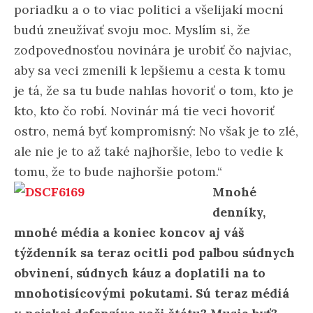
poriadku a o to viac politici a všelijakí mocní
budú zneužívať svoju moc. Myslím si, že
zodpovednosťou novinára je urobiť čo najviac,
aby sa veci zmenili k lepšiemu a cesta k tomu
je tá, že sa tu bude nahlas hovoriť o tom, kto je
kto, kto čo robí. Novinár má tie veci hovoriť
ostro, nemá byť kompromisný: No však je to zlé,
ale nie je to až také najhoršie, lebo to vedie k
tomu, že to bude najhoršie potom.“
Mnohé
denníky,
mnohé média a koniec koncov aj váš
týždenník sa teraz ocitli pod paľbou súdnych
obvinení, súdnych káuz a doplatili na to
mnohotisícovými pokutami. Sú teraz médiá