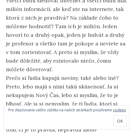
Všetci budú sledovať internet a všetci budú mať
milión informácií, ale keď ste na internete, tak
ktorá z nich je pravdivá? Na základe čoho to
môžeme hodnotiť? Tam ich je milión. Jeden
hovorí to a druhý opak, jeden je hulvát a druhý
je profesor a všetko tam je pokope a neviete sa
v tom zorientovať. A preto si myslím, že vždy
bude dôležité, aby existovalo niečo, čomu
môžete dôverovať.
Prečo si ľudia kupujú noviny, také alebo iné?
Preto, lebo majú s nimi takú skúsenosť. Ja si
nekupujem Nový Čas, lebo si myslím, že to je
blbosť. Ale ja si nemyslím, že tí ľudia, ktorí si
Pre zlepšovanie vášho zážitku na našich stránkach používame
cookies
kupujú Nový čas, sú blbci. Myslím si, že Nový
čas je v skutočnosti zábava a nezáleží tam na
tom, či je to pravda, nepravda alebo