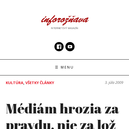
Skip
to
content
InfoRoznava.sk
internetový magazín
☰ MENU
3. júla 2009
KULTÚRA
,
VŠETKY ČLÁNKY
Médiám hrozia za
pravdu, nie za lož