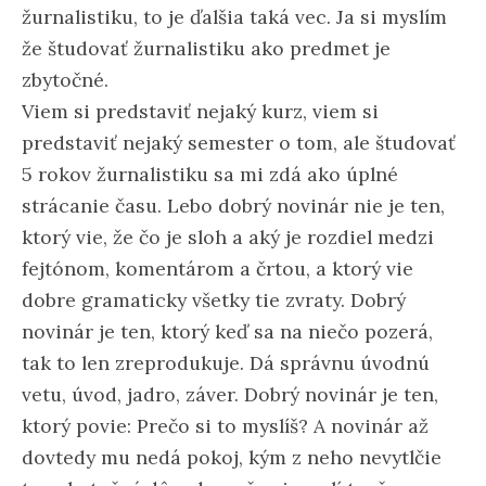
žurnalistiku, to je ďalšia taká vec. Ja si myslím
že študovať žurnalistiku ako predmet je
zbytočné.
Viem si predstaviť nejaký kurz, viem si
predstaviť nejaký semester o tom, ale študovať
5 rokov žurnalistiku sa mi zdá ako úplné
strácanie času. Lebo dobrý novinár nie je ten,
ktorý vie, že čo je sloh a aký je rozdiel medzi
fejtónom, komentárom a črtou, a ktorý vie
dobre gramaticky všetky tie zvraty. Dobrý
novinár je ten, ktorý keď sa na niečo pozerá,
tak to len zreprodukuje. Dá správnu úvodnú
vetu, úvod, jadro, záver. Dobrý novinár je ten,
ktorý povie: Prečo si to myslíš? A novinár až
dovtedy mu nedá pokoj, kým z neho nevytlčie