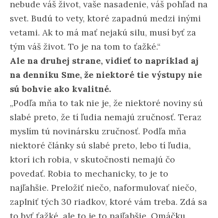
nebude váš život, vaše nasadenie, váš pohľad na
svet. Budú to vety, ktoré zapadnú medzi inými
vetami. Ak to má mať nejakú silu, musí byť za
tým váš život. To je na tom to ťažké.“
Ale na druhej strane, vidieť to napríklad aj
na denníku Sme, že niektoré tie výstupy nie
sú bohvie ako kvalitné.
„Podľa mňa to tak nie je, že niektoré noviny sú
slabé preto, že tí ľudia nemajú zručnosť. Teraz
myslím tú novinársku zručnosť. Podľa mňa
niektoré články sú slabé preto, lebo tí ľudia,
ktorí ich robia, v skutočnosti nemajú čo
povedať. Robia to mechanicky, to je to
najľahšie. Preložiť niečo, naformulovať niečo,
zaplniť tých 30 riadkov, ktoré vám treba. Zdá sa
to byť ťažké, ale to je to najľahšie. Omáčku