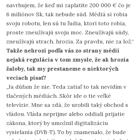
navrhujem, že keď mi zaplatíte 200 000 € čo je
6 miliónov Sk, tak nebude súd. Médiá si robia
svoju robotu, len sú tu ľudia, ktorí toto robia,
proste zneužívajú svoju moc. Zneužívajú súdy,
zneužívajú strach, hrozia. Za pravdu, nie za lož.“
Takže nehrozí podľa vás zo strany médií
nejaká regulácia v tom zmysle, že ak hrozia
žaloby, tak my prestaneme o niektorých
veciach písať?
„Ja dúfam že nie. Teda zatiaľ to tak nevidím v
tlačených médiách. Skôr ide o tie veľké
televízie. Mne sa zdá, že urobili taký obchod s
vládou. Vláda neprijme alebo oddiali prijatie
zákona, ktorý by umožnil digitalizáciu
vysielania (DVB-T). To by znamenalo, že bude