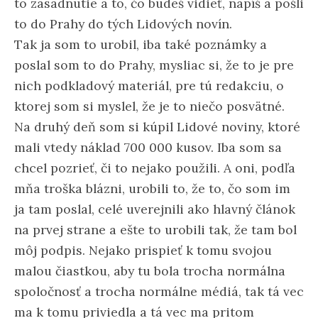
to zasadnutie a to, čo budeš vidieť, napíš a pošli
to do Prahy do tých Lidových novín.
Tak ja som to urobil, iba také poznámky a
poslal som to do Prahy, mysliac si, že to je pre
nich podkladový materiál, pre tú redakciu, o
ktorej som si myslel, že je to niečo posvätné.
Na druhý deň som si kúpil Lidové noviny, ktoré
mali vtedy náklad 700 000 kusov. Iba som sa
chcel pozrieť, či to nejako použili. A oni, podľa
mňa troška blázni, urobili to, že to, čo som im
ja tam poslal, celé uverejnili ako hlavný článok
na prvej strane a ešte to urobili tak, že tam bol
môj podpis. Nejako prispieť k tomu svojou
malou čiastkou, aby tu bola trocha normálna
spoločnosť a trocha normálne médiá, tak tá vec
ma k tomu priviedla a tá vec ma pritom