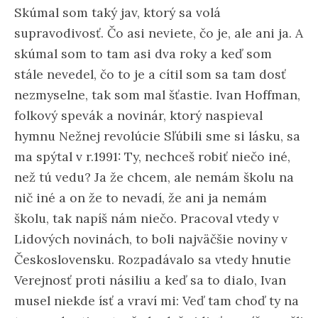
Skúmal som taký jav, ktorý sa volá
supravodivosť. Čo asi neviete, čo je, ale ani ja. A
skúmal som to tam asi dva roky a keď som
stále nevedel, čo to je a cítil som sa tam dosť
nezmyselne, tak som mal šťastie. Ivan Hoffman,
folkový spevák a novinár, ktorý naspieval
hymnu Nežnej revolúcie Sľúbili sme si lásku, sa
ma spýtal v r.1991: Ty, nechceš robiť niečo iné,
než tú vedu? Ja že chcem, ale nemám školu na
nič iné a on že to nevadí, že ani ja nemám
školu, tak napíš nám niečo. Pracoval vtedy v
Lidových novinách, to boli najväčšie noviny v
Československu. Rozpadávalo sa vtedy hnutie
Verejnosť proti násiliu a keď sa to dialo, Ivan
musel niekde ísť a vraví mi: Veď tam choď ty na