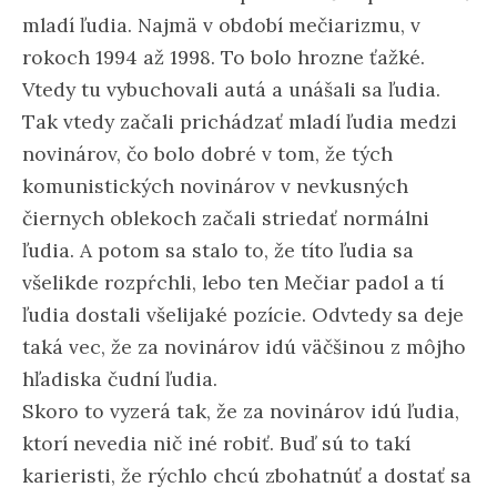
mladí ľudia. Najmä v období mečiarizmu, v
rokoch 1994 až 1998. To bolo hrozne ťažké.
Vtedy tu vybuchovali autá a unášali sa ľudia.
Tak vtedy začali prichádzať mladí ľudia medzi
novinárov, čo bolo dobré v tom, že tých
komunistických novinárov v nevkusných
čiernych oblekoch začali striedať normálni
ľudia. A potom sa stalo to, že títo ľudia sa
všelikde rozpŕchli, lebo ten Mečiar padol a tí
ľudia dostali všelijaké pozície. Odvtedy sa deje
taká vec, že za novinárov idú väčšinou z môjho
hľadiska čudní ľudia.
Skoro to vyzerá tak, že za novinárov idú ľudia,
ktorí nevedia nič iné robiť. Buď sú to takí
karieristi, že rýchlo chcú zbohatnúť a dostať sa