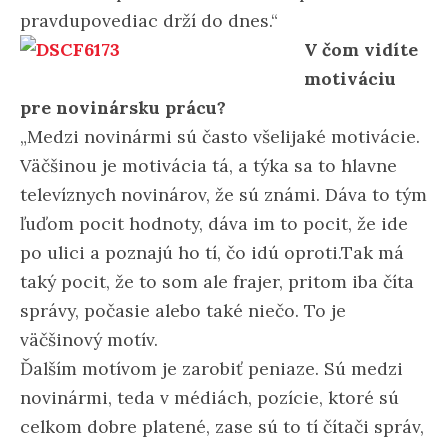
pravdupovediac drží do dnes.“
V čom vidíte
motiváciu
pre novinársku prácu?
„Medzi novinármi sú často všelijaké motivácie.
Väčšinou je motivácia tá, a týka sa to hlavne
televíznych novinárov, že sú známi. Dáva to tým
ľuďom pocit hodnoty, dáva im to pocit, že ide
po ulici a poznajú ho tí, čo idú oproti.Tak má
taký pocit, že to som ale frajer, pritom iba číta
správy, počasie alebo také niečo. To je
väčšinový motív.
Ďalším motívom je zarobiť peniaze. Sú medzi
novinármi, teda v médiách, pozície, ktoré sú
celkom dobre platené, zase sú to tí čítači správ,