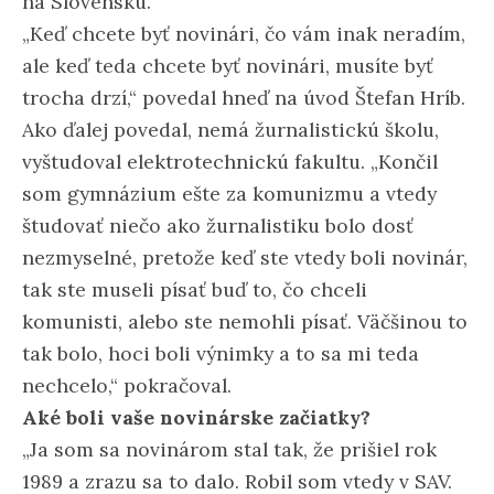
na Slovensku.
„Keď chcete byť novinári, čo vám inak neradím,
ale keď teda chcete byť novinári, musíte byť
trocha drzí,“ povedal hneď na úvod Štefan Hríb.
Ako ďalej povedal, nemá žurnalistickú školu,
vyštudoval elektrotechnickú fakultu. „Končil
som gymnázium ešte za komunizmu a vtedy
študovať niečo ako žurnalistiku bolo dosť
nezmyselné, pretože keď ste vtedy boli novinár,
tak ste museli písať buď to, čo chceli
komunisti, alebo ste nemohli písať. Väčšinou to
tak bolo, hoci boli výnimky a to sa mi teda
nechcelo,“ pokračoval.
Aké boli vaše novinárske začiatky?
„Ja som sa novinárom stal tak, že prišiel rok
1989 a zrazu sa to dalo. Robil som vtedy v SAV.