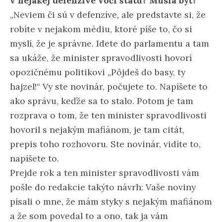
v nejakej defenzíve voči štátu? Musia byť?
„Neviem či sú v defenzíve, ale predstavte si, že
robíte v nejakom médiu, ktoré píše to, čo si
myslí, že je správne. Idete do parlamentu a tam
sa ukáže, že minister spravodlivosti hovorí
opozičnému politikovi „Pôjdeš do basy, ty
hajzel!“ Vy ste novinár, počujete to. Napíšete to
ako správu, keďže sa to stalo. Potom je tam
rozprava o tom, že ten minister spravodlivosti
hovoril s nejakým mafiánom, je tam citát,
prepis toho rozhovoru. Ste novinár, vidíte to,
napíšete to.
Prejde rok a ten minister spravodlivosti vám
pošle do redakcie takýto návrh: Vaše noviny
písali o mne, že mám styky s nejakým mafiánom
a že som povedal to a ono, tak ja vám