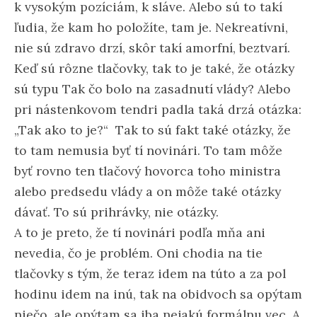
k vysokým pozíciám, k sláve. Alebo sú to takí
ľudia, že kam ho položíte, tam je. Nekreatívni,
nie sú zdravo drzí, skôr takí amorfní, beztvarí.
Keď sú rôzne tlačovky, tak to je také, že otázky
sú typu Tak čo bolo na zasadnutí vlády? Alebo
pri nástenkovom tendri padla taká drzá otázka:
„Tak ako to je?“ Tak to sú fakt také otázky, že
to tam nemusia byť tí novinári. To tam môže
byť rovno ten tlačový hovorca toho ministra
alebo predsedu vlády a on môže také otázky
dávať. To sú prihrávky, nie otázky.
A to je preto, že tí novinári podľa mňa ani
nevedia, čo je problém. Oni chodia na tie
tlačovky s tým, že teraz idem na túto a za pol
hodinu idem na inú, tak na obidvoch sa opýtam
niečo, ale opýtam sa iba nejakú formálnu vec. A