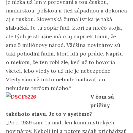
je nízka už len v porovnaní s tou českou,
maďarskou, poľskou a tiež západnou a dokonca
aj s ruskou. Slovenská žurnalistika je taká
slabučká. Je tu zopár ľudí, ktorí za niečo stoja,
ale tých je strašne málo aj napriek tomu, že
sme 5 miliónový národ. Väčšina novinárov sú
takí pohodlní ľudia, ktorí idú po prúde. Napíšu
o niekom, že ten robí zle, keď už to hovoria
všetci, lebo vtedy to už nie je nebezpečné.
Vtedy vám už nikto nebude nadávať, ani
nebudete terčom ničoho.“
V čom sú
príčiny
takéhoto stavu. Je to v systéme?
„Po r. 1989 sme tu mali len komunistických
novinárov. Neboli iní a potom začali prichádzať