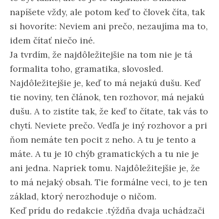
napíšete vždy, ale potom keď to človek číta, tak
si hovoríte: Neviem ani prečo, nezaujíma ma to,
idem čítať niečo iné.
Ja tvrdím, že najdôležitejšie na tom nie je tá
formalita toho, gramatika, slovosled.
Najdôležitejšie je, keď to má nejakú dušu. Keď
tie noviny, ten článok, ten rozhovor, má nejakú
dušu. A to zistíte tak, že keď to čítate, tak vás to
chytí. Neviete prečo. Vedľa je iný rozhovor a pri
ňom nemáte ten pocit z neho. A tu je tento a
máte. A tu je 10 chýb gramatických a tu nie je
ani jedna. Napriek tomu. Najdôležitejšie je, že
to má nejaký obsah. Tie formálne veci, to je ten
základ, ktorý nerozhoduje o ničom.
Keď prídu do redakcie .týždňa dvaja uchádzači