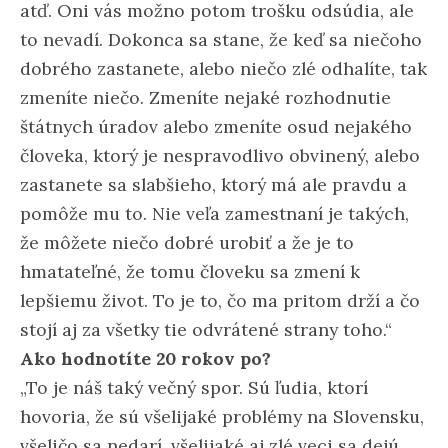
atď. Oni vás možno potom trošku odsúdia, ale
to nevadí. Dokonca sa stane, že keď sa niečoho
dobrého zastanete, alebo niečo zlé odhalíte, tak
zmeníte niečo. Zmeníte nejaké rozhodnutie
štátnych úradov alebo zmeníte osud nejakého
človeka, ktorý je nespravodlivo obvinený, alebo
zastanete sa slabšieho, ktorý má ale pravdu a
pomôže mu to. Nie veľa zamestnaní je takých,
že môžete niečo dobré urobiť a že je to
hmatateľné, že tomu človeku sa zmení k
lepšiemu život. To je to, čo ma pritom drží a čo
stojí aj za všetky tie odvrátené strany toho.“
Ako hodnotíte 20 rokov po?
„To je náš taký večný spor. Sú ľudia, ktorí
hovoria, že sú všelijaké problémy na Slovensku,
všeličo sa nedarí, všelijaké aj zlé veci sa dejú.