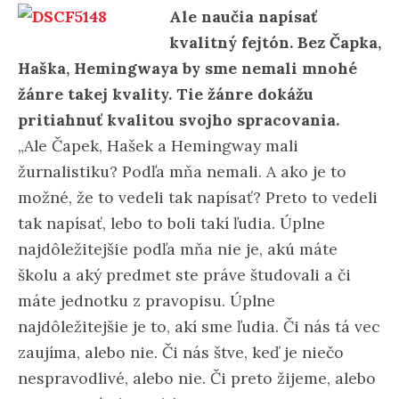
Ale naučia napísať
kvalitný fejtón. Bez Čapka,
Haška, Hemingwaya by sme nemali mnohé
žánre takej kvality. Tie žánre dokážu
pritiahnuť kvalitou svojho spracovania.
„Ale Čapek, Hašek a Hemingway mali
žurnalistiku? Podľa mňa nemali. A ako je to
možné, že to vedeli tak napísať? Preto to vedeli
tak napísať, lebo to boli takí ľudia. Úplne
najdôležitejšie podľa mňa nie je, akú máte
školu a aký predmet ste práve študovali a či
máte jednotku z pravopisu. Úplne
najdôležitejšie je to, akí sme ľudia. Či nás tá vec
zaujíma, alebo nie. Či nás štve, keď je niečo
nespravodlivé, alebo nie. Či preto žijeme, alebo