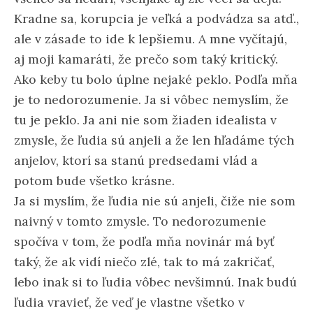
Kradne sa, korupcia je veľká a podvádza sa atď.,
ale v zásade to ide k lepšiemu. A mne vyčítajú,
aj moji kamaráti, že prečo som taký kritický.
Ako keby tu bolo úplne nejaké peklo. Podľa mňa
je to nedorozumenie. Ja si vôbec nemyslím, že
tu je peklo. Ja ani nie som žiaden idealista v
zmysle, že ľudia sú anjeli a že len hľadáme tých
anjelov, ktorí sa stanú predsedami vlád a
potom bude všetko krásne.
Ja si myslím, že ľudia nie sú anjeli, čiže nie som
naivný v tomto zmysle. To nedorozumenie
spočíva v tom, že podľa mňa novinár má byť
taký, že ak vidí niečo zlé, tak to má zakričať,
lebo inak si to ľudia vôbec nevšimnú. Inak budú
ľudia vravieť, že veď je vlastne všetko v