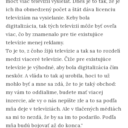
môcť viac televízií vysielať. Dnes je to tak, že je
ich iba obmedzený počet a štát dáva licenciu
televíziám na vysielanie. Keby bola
digitalizácia, tak tých televízií môže byť oveľa
viac, čo by znamenalo pre tie existujúce
televízie menej reklamy.
To je to, z čoho žijú televízie a tak sa to rozdelí
medzi viaceré televízie. Čiže pre existujúce
televízie je výhodné, aby bola digitalizácia čím
neskôr. A vláda to tak aj urobila, hoci to už
mohlo byť a mne sa zdá, že to je taký obchod:
my vám to oddialime, budete mať viacej
inzercie, ale vy o nás nepíšte zle a to sa podľa
mňa deje v televíziách. Ale v tlačených médiách
sa mi to nezdá, že by sa im to podarilo. Podľa
mňa budú bojovať až do konca.“