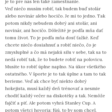
je to pre nás len také zamestnanie.
Veď niečo musím robiť, tak budem buď stolár
alebo novinár alebo hocičo. Je mi to jedno. Tak
potom nikdy nebudem dobrý ani stolár, ani
novinár, ani hocičo. Dôležité je podľa mňa dať
tomu život. To je podľa mňa dosť ťažké. Keď
chcete niečo dosiahnuť a robiť niečo, čo je
zmysluplné a čo má nejakú silu v sebe, tak sa to
nedá robiť tak, že to budete robiť na polovicu.
Musíte to robiť úplne naplno. Na úkor všetkého
ostatného. V športe je to tak úplne a tam to tak
berieme. Veď ak chce byť niekto dobrý
hokejista, musí každý deň trénovať a nesmie
chodiť každý večer na diskotéky a tak. Nemôže
fajčiť a piť. Ale potom vyhrá Stanley Cup. A
potom všetci hovoria: fúú, to by som chcel,