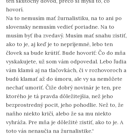
ten skutočný dôvod, prečo si myslí to, čo
hovorí.
Na to nemusím mať žurnalistiku, na to ani po
slovensky nemusím vedieť poriadne. Na to
musím byť iba zvedavý. Musím mať snahu zistiť,
ako to je, aj keď je to nepríjemné, lebo ten
človek sa bude krútiť. Bude hovoriť: Čo do mňa
vyskakujete, už som vám odpovedal. Lebo ľudia
vám klamú aj na tlačovkách, či v rozhovoroch a
budú klamať až do úmoru, ale vy sa nemôžete
nechať umoriť. Čiže dobrý novinár je ten, pre
ktorého je tá pravda dôležitejšia, než jeho
bezprostredný pocit, jeho pohodlie. Než to, že
naňho niekto kričí, alebo že sa mu niekto
vyhráža. Pre mňa je dôležité zistiť, ako to je. A
toto vás nenaučia na žurnalistike.“