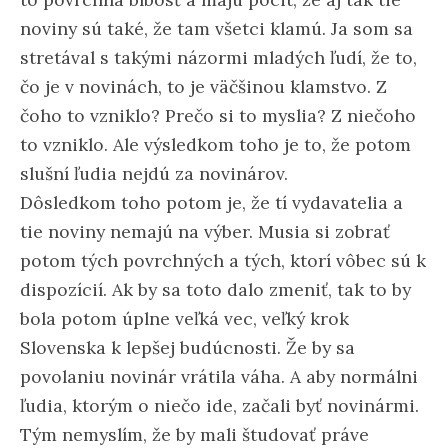
noviny sú také, že tam všetci klamú. Ja som sa
stretával s takými názormi mladých ľudí, že to,
čo je v novinách, to je väčšinou klamstvo. Z
čoho to vzniklo? Prečo si to myslia? Z niečoho
to vzniklo. Ale výsledkom toho je to, že potom
slušní ľudia nejdú za novinárov.
Dôsledkom toho potom je, že tí vydavatelia a
tie noviny nemajú na výber. Musia si zobrať
potom tých povrchných a tých, ktorí vôbec sú k
dispozícií. Ak by sa toto dalo zmeniť, tak to by
bola potom úplne veľká vec, veľký krok
Slovenska k lepšej budúcnosti. Že by sa
povolaniu novinár vrátila váha. A aby normálni
ľudia, ktorým o niečo ide, začali byť novinármi.
Tým nemyslím, že by mali študovať práve