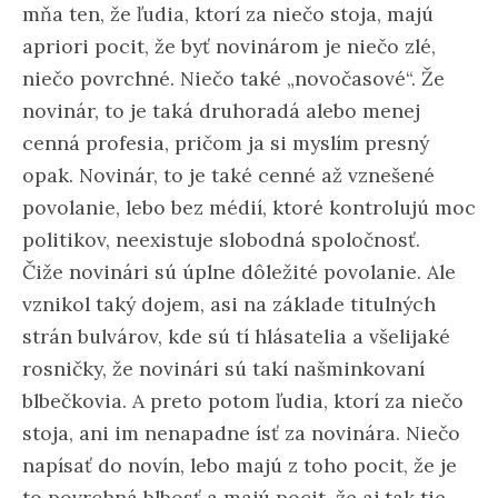
mňa ten, že ľudia, ktorí za niečo stoja, majú
apriori pocit, že byť novinárom je niečo zlé,
niečo povrchné. Niečo také „novočasové“. Že
novinár, to je taká druhoradá alebo menej
cenná profesia, pričom ja si myslím presný
opak. Novinár, to je také cenné až vznešené
povolanie, lebo bez médií, ktoré kontrolujú moc
politikov, neexistuje slobodná spoločnosť.
Čiže novinári sú úplne dôležité povolanie. Ale
vznikol taký dojem, asi na základe titulných
strán bulvárov, kde sú tí hlásatelia a všelijaké
rosničky, že novinári sú takí našminkovaní
blbečkovia. A preto potom ľudia, ktorí za niečo
stoja, ani im nenapadne ísť za novinára. Niečo
napísať do novín, lebo majú z toho pocit, že je
to povrchná blbosť a majú pocit, že aj tak tie