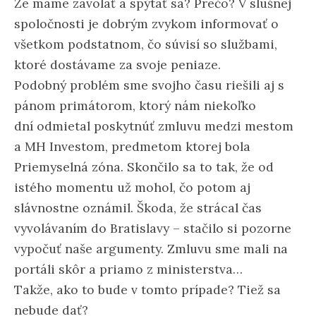
Že máme zavolať a spýtať sa? Prečo? V slušnej
spoločnosti je dobrým zvykom informovať o
všetkom podstatnom, čo súvisí so službami,
ktoré dostávame za svoje peniaze.
Podobný problém sme svojho času riešili aj s
pánom primátorom, ktorý nám niekoľko
dní odmietal poskytnúť zmluvu medzi mestom
a MH Investom, predmetom ktorej bola
Priemyselná zóna. Skončilo sa to tak, že od
istého momentu už mohol, čo potom aj
slávnostne oznámil. Škoda, že strácal čas
vyvolávaním do Bratislavy – stačilo si pozorne
vypočuť naše argumenty. Zmluvu sme mali na
portáli skôr a priamo z ministerstva…
Takže, ako to bude v tomto prípade? Tiež sa
nebude dať?