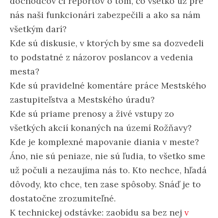
dôchodcov či reportov o tom, čo všetko už pre
nás naši funkcionári zabezpečili a ako sa nám
všetkým darí?
Kde sú diskusie, v ktorých by sme sa dozvedeli
to podstatné z názorov poslancov a vedenia
mesta?
Kde sú pravidelné komentáre práce Mestského
zastupiteľstva a Mestského úradu?
Kde sú priame prenosy a živé vstupy zo
všetkých akcií konaných na území Rožňavy?
Kde je komplexné mapovanie diania v meste?
Áno, nie sú peniaze, nie sú ľudia, to všetko sme
už počuli a nezaujíma nás to. Kto nechce, hľadá
dôvody, kto chce, ten zase spôsoby. Snáď je to
dostatočne zrozumiteľné.
K technickej odstávke: zaobídu sa bez nej
v