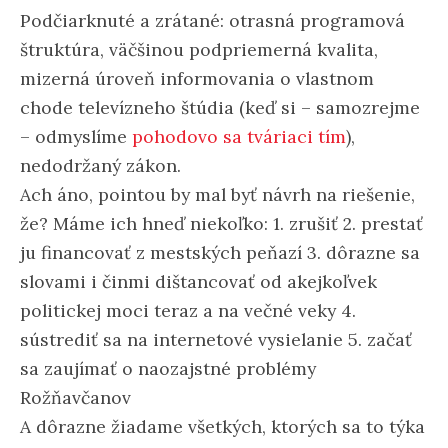
Podčiarknuté a zrátané: otrasná programová
štruktúra, väčšinou podpriemerná kvalita,
mizerná úroveň informovania o vlastnom
chode televízneho štúdia (keď si – samozrejme
– odmyslíme
pohodovo sa tváriaci tím
),
nedodržaný zákon.
Ach áno, pointou by mal byť návrh na riešenie,
že? Máme ich hneď niekoľko: 1. zrušiť 2. prestať
ju financovať z mestských peňazí 3. dôrazne sa
slovami i činmi dištancovať od akejkoľvek
politickej moci teraz a na večné veky 4.
sústrediť sa na internetové vysielanie 5. začať
sa zaujímať o naozajstné problémy
Rožňavčanov
A dôrazne žiadame všetkých, ktorých sa to týka