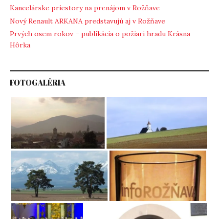
Kancelárske priestory na prenájom v Rožňave
Nový Renault ARKANA predstavujú aj v Rožňave
Prvých osem rokov – publikácia o požiari hradu Krásna
Hôrka
FOTOGALÉRIA