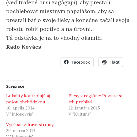
(veď trafené husi zagágajú), aby prestali
pochlebovať miestnym papalášom, aby sa
prestali báť o svoje fleky a konečne začali svoju
robotu robiť poctivo a na úrovni.
Tá odstávka je na to vhodný okamih.
Rado Kovács
Facebook
Tlačiť
Súvisiace
Lokality kontrolujú aj
Plesy v regióne: Pozrite si
pešou obchôdzkou
ich prehľad
16. apríla 2014
22. januára 2015
V "Infoservis"
V "Kultúra"
Vyrúbali zdravé stromy
29. marca 2014
V "Infoservis"