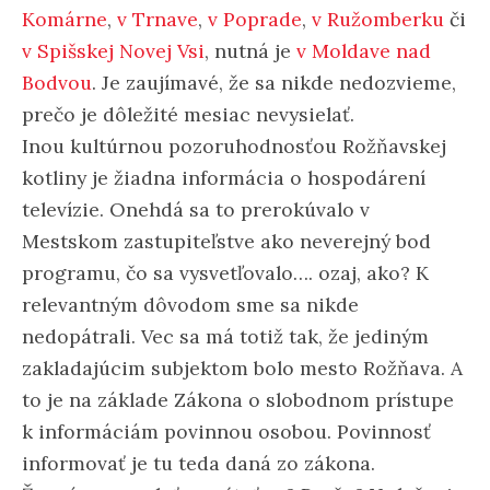
Komárne
,
v Trnave
,
v Poprade
,
v Ružomberku
či
v Spišskej Novej Vsi
, nutná je
v Moldave nad
Bodvou
. Je zaujímavé, že sa nikde nedozvieme,
prečo je dôležité mesiac nevysielať.
Inou kultúrnou pozoruhodnosťou Rožňavskej
kotliny je žiadna informácia o hospodárení
televízie. Onehdá sa to prerokúvalo v
Mestskom zastupiteľstve ako neverejný bod
programu, čo sa vysvetľovalo…. ozaj, ako? K
relevantným dôvodom sme sa nikde
nedopátrali. Vec sa má totiž tak, že jediným
zakladajúcim subjektom bolo mesto Rožňava. A
to je na základe Zákona o slobodnom prístupe
k informáciám povinnou osobou. Povinnosť
informovať je tu teda daná zo zákona.