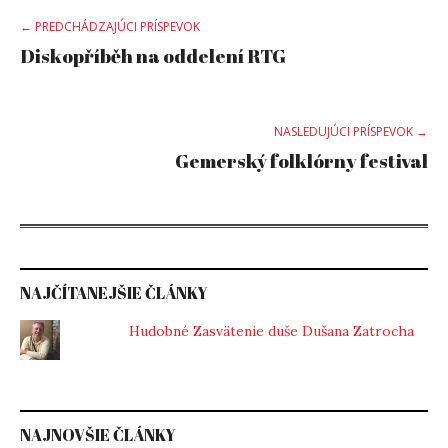
Post
← PREDCHÁDZAJÚCI PRÍSPEVOK
Diskopříběh na oddelení RTG
navigation
NASLEDUJÚCI PRÍSPEVOK →
Gemerský folklórny festival
NAJČÍTANEJŠIE ČLÁNKY
Hudobné Zasvätenie duše Dušana Zatrocha
NAJNOVŠIE ČLÁNKY