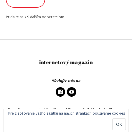
Pridajte sa k 9 ďalším odberateľom
internetový magazín
Sledujte nás na
Proudly powered by WordPress
|
Theme: DailyMag by
UpThemes
.
Pre zlepšovanie vášho zážitku na našich stránkach používame
cookies