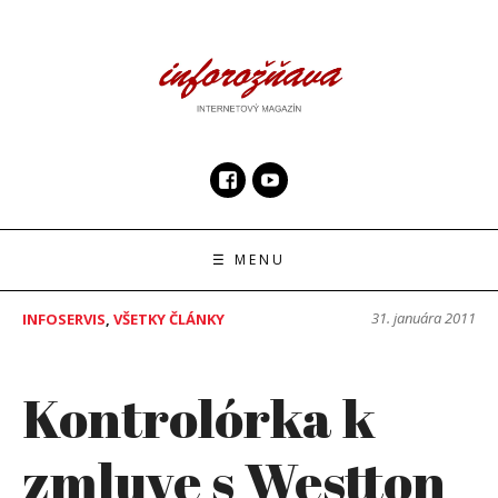
Skip
to
content
InfoRoznava.sk
internetový magazín
☰ MENU
31. januára 2011
INFOSERVIS
,
VŠETKY ČLÁNKY
Kontrolórka k
zmluve s Westton