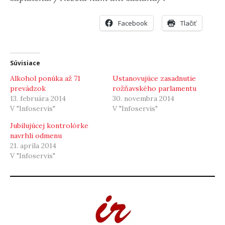
Facebook
Tlačiť
Súvisiace
Alkohol ponúka až 71
Ustanovujúce zasadnutie
prevádzok
rožňavského parlamentu
13. februára 2014
30. novembra 2014
V "Infoservis"
V "Infoservis"
Jubilujúcej kontrolórke
navrhli odmenu
21. apríla 2014
V "Infoservis"