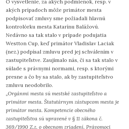
O vysvetlenie, za akých podmienok, resp. v
akých prípadoch môže primátor mesta
podpisovať zmluvy sme požiadali hlavnú
kontrolórku mesta Katarínu Balážovú.
Nedávno sa tak stalo v prípade podujatia
Westton Cup, keď primátor Vladislav Laciak
(nez.) podpísal zmluvu pred jej schválením v
zastupiteľstve. Zaujímalo nás, či sa tak stalo v
súlade s právnymi normami, resp. s ktorými
presne a čo by sa stalo, ak by zastupiteľstvo
zmluvu neodobrilo.
„Orgánmi mesta sú mestské zastupiteľstvo a
primátor mesta. Štatutárnym zástupcom mesta je
primátor mesta. Kompetencie obecného
zastupiteľstva sú upravené v § 11 zákona č.
369/1990 Z.z. o obecnom zriadení. Právomoci