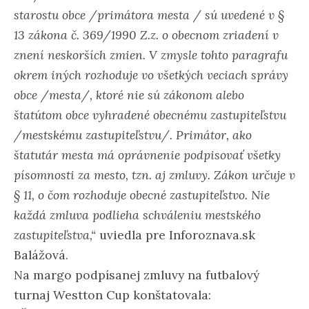
starostu obce /primátora mesta / sú uvedené v §
13 zákona č. 369/1990 Z.z. o obecnom zriadení v
znení neskorších zmien. V zmysle tohto paragrafu
okrem iných rozhoduje vo všetkých veciach správy
obce /mesta/, ktoré nie sú zákonom alebo
štatútom obce vyhradené obecnému zastupiteľstvu
/mestskému zastupiteľstvu/. Primátor, ako
štatutár mesta má oprávnenie podpisovať všetky
písomnosti za mesto, tzn. aj zmluvy. Zákon určuje v
§ 11, o čom rozhoduje obecné zastupiteľstvo. Nie
každá zmluva podlieha schváleniu mestského
zastupiteľstva,“
uviedla pre Inforoznava.sk
Balážová.
Na margo podpísanej zmluvy na futbalový
turnaj Westton Cup konštatovala: