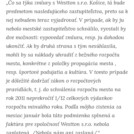
„Čo sa týka zmluvy s Westton s.r.o. Košice, tá bude
predmetom nasledujúceho zastupiteľstva, preto sa k
nej nebudem teraz vyjadrovať. V prípade, ak by ju
nebolo mestské zastupiteľstvo schválilo, vyvstali by
dve možnosti: vypovedať zmluvu, resp. ju dohodou
ukončiť. Ak by druhá strana s tým nesúhlasila,
mohli by sa náklady uhradiť z bežného rozpočtu
mesta, konkrétne z položky propagácia mesta ,
resp. športové podujatia a kultúra. V tomto prípade
je dôležité dodržať zákon o rozpočtových
pravidlách, t. j. do schválenia rozpočtu mesta na
rok 2011 neprekročiť 1/12 celkových výdavkov
rozpočtu minulého roku. Podľa môjho zistenia za
mesiac január bola táto podmienka splnená a
faktúra pre spoločnosť Westton s.r.o. nebola
zaplatená. /Nebola nám ani zaslaná/.“