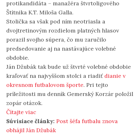
protikandidáta – manažéra štvrtoligového
Štítnika K.T. Miloša Galla.
Stolička sa však pod ním neotriasla a
dvojtretinovým rozdielom platných hlasov
porazil svojho súpera, čo mu zaručilo
predsedovanie aj na nastávajúce volebné
obdobie.
Ján Džubák tak bude už štvrté volebné obdobie
kraľovať na najvyššom stolci a riadiť
dianie v
okresnom futbalovom športe
. Pri tejto
príležitosti mu denník Gemerský Korzár položil
zopár otázok.
Čítajte viac
Súvisiace články:
Post šéfa futbalu znova
obhájil Ján Džubák