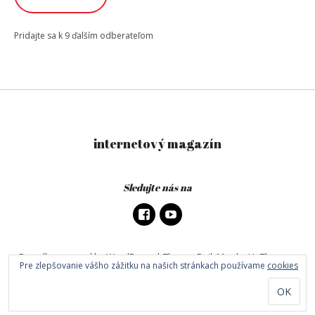
Pridajte sa k 9 ďalším odberateľom
internetový magazín
Sledujte nás na
Proudly powered by WordPress
|
Theme: DailyMag by
UpThemes
.
Pre zlepšovanie vášho zážitku na našich stránkach používame
cookies