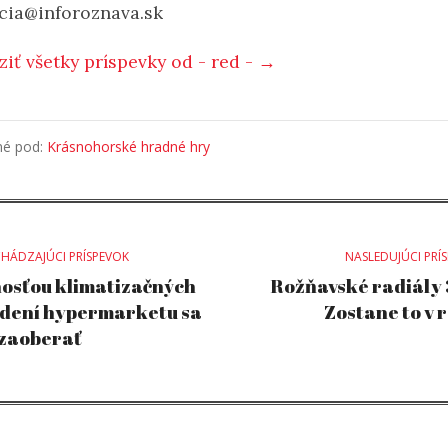
cia@inforoznava.sk
ziť všetky príspevky od - red - →
né pod:
Krásnohorské hradné hry
st
HÁDZAJÚCI PRÍSPEVOK
NASLEDUJÚCI PRÍ
osťou klimatizačných
Rožňavské radiály 
dení hypermarketu sa
Zostane to v 
vigation
 zaoberať