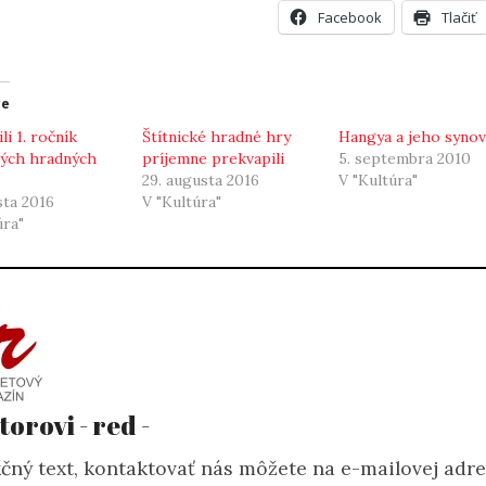
Facebook
Tlačiť
ce
li 1. ročník
Štítnické hradné hry
Hangya a jeho synov
kých hradných
príjemne prekvapili
5. septembra 2010
29. augusta 2016
V "Kultúra"
sta 2016
V "Kultúra"
úra"
torovi - red -
čný text, kontaktovať nás môžete na e-mailovej adr