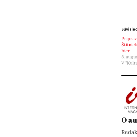
Súvisia
Pripravi
Štítnic
hier
8. augu
V "Kult
O au
Redak