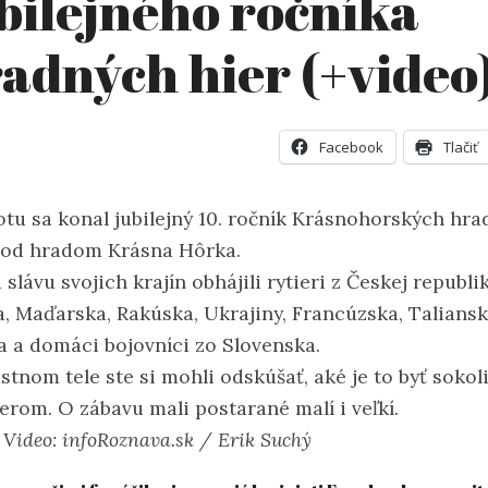
bilejného ročníka
adných hier (+video
Facebook
Tlačiť
otu sa konal jubilejný 10. ročník Krásnohorských hr
pod hradom Krásna Hôrka.
 slávu svojich krajín obhájili rytieri z Českej republik
a, Maďarska, Rakúska, Ukrajiny, Francúzska, Taliansk
la a domáci bojovníci zo Slovenska.
astnom tele ste si mohli odskúšať, aké je to byť soko
ierom. O zábavu mali postarané malí i veľkí.
Video: infoRoznava.sk / Erik Suchý
&