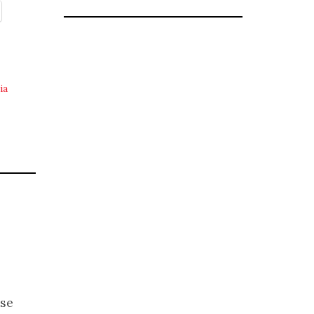
ia
ese