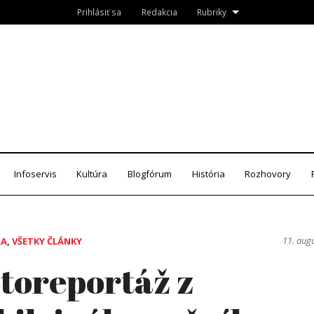
Prihlásiť sa
Redakcia
Rubriky
Roznava.sk
zín
Infoservis
Kultúra
Blogfórum
História
Rozhovory
11. aug
RA
,
VŠETKY ČLÁNKY
toreportáž z