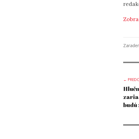
redak
Zobra
Zarade
Po
← PREDC
Hlučn
zaria
na
budú