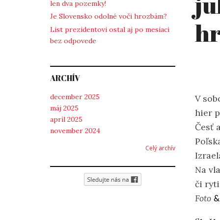
ju
len dva pozemky!
Je Slovensko odolné voči hrozbám?
hr
List prezidentovi ostal aj po mesiaci
bez odpovede
ARCHÍV
december 2025
V sob
máj 2025
hier 
apríl 2025
Česť a
november 2024
Poľsk
Celý archív
Izrae
Na vl
či ryt
Foto