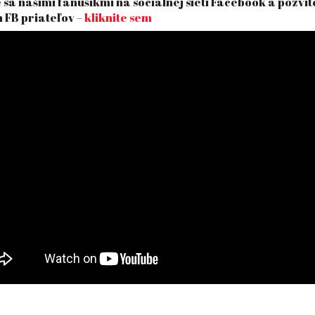
 sa našimi fanúšikmi na sociálnej sieti Facebook a pozvit
h FB priateľov –
kliknite sem