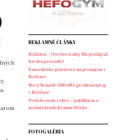
)
REKLAMNÉ ČLÁNKY
Rožňava – Orechová alej: Na predaj už
len dva pozemky!
adných
Kancelárske priestory na prenájom v
Rožňave
y,
Nový Renault ARKANA predstavujú aj
a,
v Rožňave
Prvých osem rokov – publikácia o
liarom
požiari hradu Krásna Hôrka
FOTOGALÉRIA