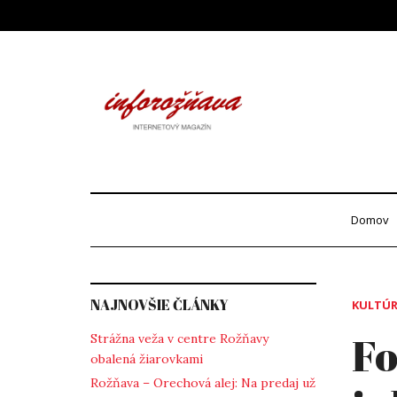
Skip
to
content
Info
internetový maga
Domov
NAJNOVŠIE ČLÁNKY
KULTÚ
Fo
Strážna veža v centre Rožňavy
obalená žiarovkami
Rožňava – Orechová alej: Na predaj už