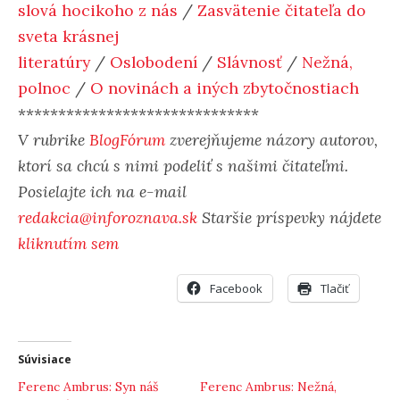
slová hocikoho z nás
/
Zasvätenie čitateľa do
sveta krásnej
literatúry
/
Oslobodení
/
Slávnosť
/
Nežná,
polnoc
/
O novinách a iných zbytočnostiach
******************************
V rubrike
BlogFórum
zverejňujeme názory autorov,
ktorí sa chcú s nimi podeliť s našimi čitateľmi.
Posielajte ich na e-mail
redakcia@inforoznava.sk
Staršie príspevky nájdete
kliknutím sem
Facebook
Tlačiť
Súvisiace
Ferenc Ambrus: Syn náš
Ferenc Ambrus: Nežná,