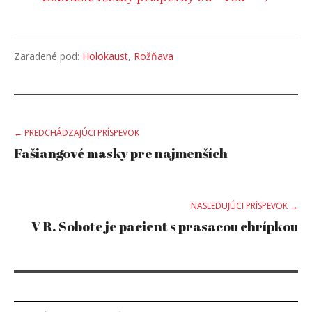
Zaradené pod:
Holokaust
,
Rožňava
Post
← PREDCHÁDZAJÚCI PRÍSPEVOK
Fašiangové masky pre najmenších
navigation
NASLEDUJÚCI PRÍSPEVOK →
V R. Sobote je pacient s prasacou chrípkou