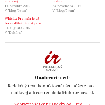
milovaný
polnoc
14. októbra 2015
23. novembra 2014
V "Blogfórum"
V "Blogfórum"
Whisky: Pre mňa je už
teraz dôležité mať pokoj
24. augusta 2015
V "Kultúra"
O autorovi - red -
Redakčný text, kontaktovať nás môžete na e-
mailovej adrese redakcia@inforoznava.sk
Zobraziť všetky príspevky od - red - →