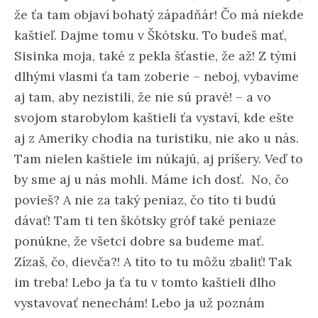
že ťa tam objaví bohatý západňár! Čo má niekde
kaštieľ. Dajme tomu v Škótsku. To budeš mať,
Sisinka moja, také z pekla šťastie, že až! Z tými
dlhými vlasmi ťa tam zoberie – neboj, vybavíme
aj tam, aby nezistili, že nie sú pravé! – a vo
svojom starobylom kaštieli ťa vystaví, kde ešte
aj z Ameriky chodia na turistiku, nie ako u nás.
Tam nielen kaštiele im núkajú, aj príšery. Veď to
by sme aj u nás mohli. Máme ich dosť. No, čo
povieš? A nie za taký peniaz, čo títo ti budú
dávať! Tam ti ten škótsky gróf také peniaze
ponúkne, že všetci dobre sa budeme mať.
Zízaš, čo, dievča?! A títo to tu môžu zbaliť! Tak
im treba! Lebo ja ťa tu v tomto kaštieli dlho
vystavovať nenechám! Lebo ja už poznám