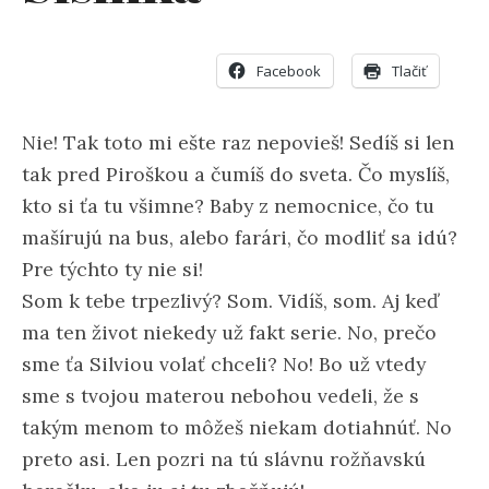
Facebook
Tlačiť
Nie! Tak toto mi ešte raz nepovieš! Sedíš si len
tak pred Piroškou a čumíš do sveta. Čo myslíš,
kto si ťa tu všimne? Baby z nemocnice, čo tu
mašírujú na bus, alebo farári, čo modliť sa idú?
Pre týchto ty nie si!
Som k tebe trpezlivý? Som. Vidíš, som. Aj keď
ma ten život niekedy už fakt serie. No, prečo
sme ťa Silviou volať chceli? No! Bo už vtedy
sme s tvojou materou nebohou vedeli, že s
takým menom to môžeš niekam dotiahnúť. No
preto asi. Len pozri na tú slávnu rožňavskú