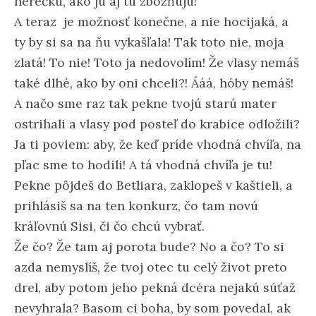
herečku, ako ju aj tu zbožňujú!
A teraz je možnosť konečne, a nie hocijaká, a
ty by si sa na ňu vykašľala! Tak toto nie, moja
zlatá! To nie! Toto ja nedovolím! Že vlasy nemáš
také dlhé, ako by oni chceli?! Ááá, hóby nemáš!
A načo sme raz tak pekne tvojú starú mater
ostrihali a vlasy pod posteľ do krabice odložili?
Ja ti poviem: aby, že keď príde vhodná chvíľa, na
pľac sme to hodili! A tá vhodná chvíľa je tu!
Pekne pôjdeš do Betliara, zaklopeš v kaštieli, a
prihlásiš sa na ten konkurz, čo tam novú
kráľovnú Sisi, či čo chcú vybrať.
Že čo? Že tam aj porota bude? No a čo? To si
azda nemyslíš, že tvoj otec tu celý život preto
drel, aby potom jeho pekná dcéra nejakú súťaž
nevyhrala? Basom ci boha, by som povedal, ak