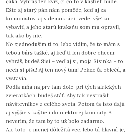
čaká! Vyhráš ten kvíz, či čo to v kaštieli bude.
Ešte aj starý pán nám pomôže, keď aj za
komunistov, aj v demokrácii vedel všetko
vybaviť, a jeho starú kraksňu som mu opravil,
tak ako by nie.
No zjednoduším ti to, lebo vidím, že to mám s
tebou bárs ťažké, aj keď ti len dobre chcem:
vyhráš, budeš Sisi – veď aj si, moja Sisinka – to
nech si píšu! Aj ten nový tam! Pekne ťa oblečú, a
vystavia.
Podľa mňa najprv tam dole, pri tých afrických
zvieratkách, budeš stáť. Aby tak nestrašili
návštevníkov z celého sveta. Potom ťa isto dajú
aj vyššie v kaštieli do niektorej komnaty. A
neverím, že tam by to už bolo zadarmo.
Ale toto je menej dôležitá vec, lebo tá hlavná je,