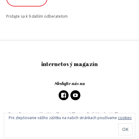
Pridajte sa k 9 ďalším odberateľom
internetový magazín
Sledujte nás na
Proudly powered by WordPress
|
Theme: DailyMag by
UpThemes
.
Pre zlepšovanie vášho zážitku na našich stránkach používame
cookies