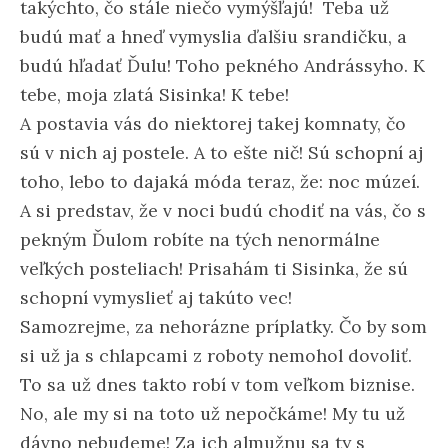
takýchto, čo stále niečo vymýšľajú! Teba už
budú mať a hneď vymyslia ďalšiu srandičku, a
budú hľadať Ďulu! Toho pekného Andrássyho. K
tebe, moja zlatá Sisinka! K tebe!
A postavia vás do niektorej takej komnaty, čo
sú v nich aj postele. A to ešte nič! Sú schopní aj
toho, lebo to dajaká móda teraz, že: noc múzeí.
A si predstav, že v noci budú chodiť na vás, čo s
pekným Ďulom robíte na tých nenormálne
veľkých posteliach! Prisahám ti Sisinka, že sú
schopní vymyslieť aj takúto vec!
Samozrejme, za nehorázne príplatky. Čo by som
si už ja s chlapcami z roboty nemohol dovoliť.
To sa už dnes takto robí v tom veľkom biznise.
No, ale my si na toto už nepočkáme! My tu už
dávno nebudeme! Za ich almužnu sa ty s