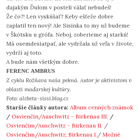
dajakým Ďulom v posteli válať nebudeš!
Že čo?! Len vyskúšať? Keby ešťeže dobre
zaplatil ten nový! Ale Sisinka to my už budeme
v Škótsku u grófa. Neboj, zoberieme aj starkú!
Má osemdesiatpať, ale vydržala už veľa v živote,
vydrží aj toto.
A bude nám všetkým dobre.
FERENC AMBRUS
Z cyklu
Rožňava naša pekná.
Autor je aktivistom v
oblasti maďarskej kultúry.
Foto: alzbeta-sissi.blog.cz
Staršie články autora:
Album cenných známok
/
Osvienčin/Auschwitz – Birkenau III.
/
Osvienčim/Auschwitz – Birkenau II.
/
Osvienčim/Auschwitz, Birkenau I.
/
Možné