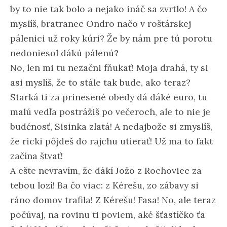
by to nie tak bolo a nejako ináč sa zvrtlo! A čo
myslíš, bratranec Ondro načo v roštárskej
pálenici už roky kúri? Že by nám pre tú porotu
nedoniesol dákú pálenú?
No, len mi tu nezačni fňukať! Moja drahá, ty si
asi myslíš, že to stále tak bude, ako teraz?
Starká ti za prinesené obedy dá dáké euro, tu
malú vedľa postrážiš po večeroch, ale to nie je
budćnosť, Sisinka zlatá! A nedajbože si zmyslíš,
že ricki pôjdeš do rajchu utierať! Už ma to fakt
začína štvať!
A ešte nevravím, že dákí Jožo z Rochoviec za
tebou lozí! Ba čo viac: z Kérešu, zo zábavy si
ráno domov trafila! Z Kérešu! Fasa! No, ale teraz
počúvaj, na rovinu ti poviem, aké šťastíčko ťa