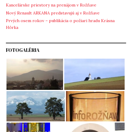
Kancelárske priestory na prenájom v Rožňave
Nový Renault ARKANA predstavujú aj v Rožňave
Prvých osem rokov – publikácia o požiari hradu Krásna
Hôrka
FOTOGALÉRIA