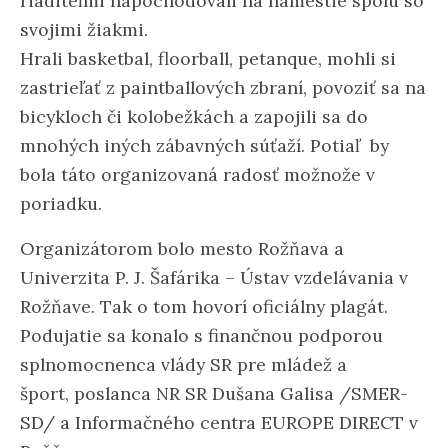
riaditeľmi napochodovali na námestie spolu so
svojimi žiakmi.
Hrali basketbal, floorball, petanque, mohli si
zastrieľať z paintballových zbraní, povoziť sa na
bicykloch či kolobežkách a zapojili sa do
mnohých iných zábavných súťaží. Potiaľ by
bola táto organizovaná radosť možnože v
poriadku.
Organizátorom bolo mesto Rožňava a
Univerzita P. J. Šafárika – Ústav vzdelávania v
Rožňave. Tak o tom hovorí oficiálny plagát.
Podujatie sa konalo s finančnou podporou
splnomocnenca vlády SR pre mládež a
šport, poslanca NR SR Dušana Galisa /SMER-
SD/ a Informačného centra EUROPE DIRECT v