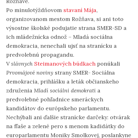
Rožňave.
Po minulotýždňovom
stavaní Mája
,
organizovanom mestom Rožňava, si ani toto
výsostne školské podujatie strana SMER-SD a
ich mládežnícka odnož – Mladá sociálna
demokracia, nenechali ujsť na stranícku a
predvolebnú propagandu.
V
slávnych
Steimanových búdkach
ponúkali
Prvomájové noviny
strany SMER- Sociálna
demokracia, prihlášku a leták občianskeho
združenia
Mladí sociálni demokrati
a
predvolebné pohľadnice smeráckych
kandidátov do európskeho parlamentu.
Nechýbali ani ďalšie stranícke darčeky: otvárak
na fľaše a zelené pero s menom kadidátky do
europarlamentu Moniky Smolkovej, poslankyne