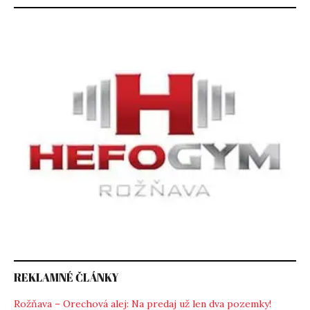
REKLAMNÉ ČLÁNKY
Rožňava – Orechová alej: Na predaj už len dva pozemky!