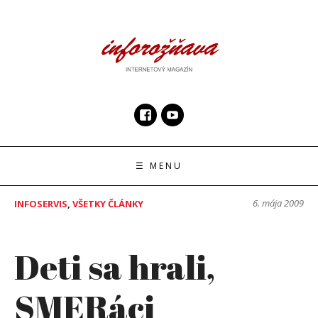
Skip
to
content
InfoRoznava.sk
internetový magazín
☰ MENU
6. mája 2009
INFOSERVIS
,
VŠETKY ČLÁNKY
Deti sa hrali,
SMERáci