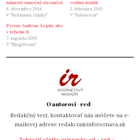
námestí vianočný stromček
rodinu stiahli
6. decembra 2014
2. februára 2015
V "Reklamné články"
V "Infoservis"
Ferenc Ambrus: Lepšie ako
v tehelni II.
7. augusta 2015
V "Blogfórum"
O autorovi - red -
Redakčný text, kontaktovať nás môžete na e-
mailovej adrese redakcia@inforoznava.sk
Zobraziť všetky príspevky od - red - →