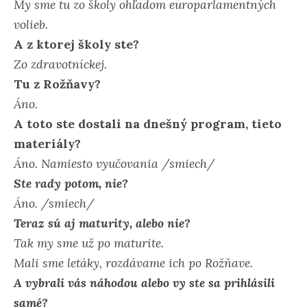
My sme tu zo školy ohľadom europarlamentných
volieb.
A z ktorej školy ste?
Zo zdravotníckej.
Tu z Rožňavy?
Áno.
A toto ste dostali na dnešný program, tieto
materiály?
Áno. Namiesto vyučovania /smiech/
Ste rady potom, nie?
Áno. /smiech/
Teraz sú aj maturity, alebo nie?
Tak my sme už po maturite.
Mali sme letáky, rozdávame ich po Rožňave.
A vybrali vás náhodou alebo vy ste sa prihlásili
samé?