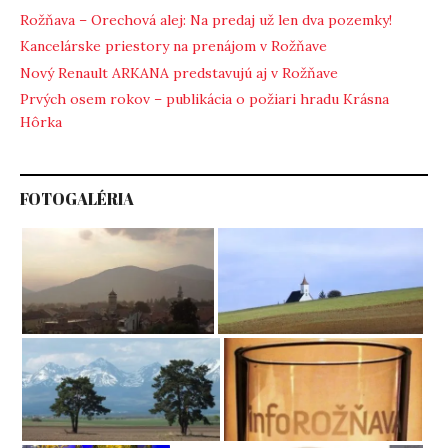
Rožňava – Orechová alej: Na predaj už len dva pozemky!
Kancelárske priestory na prenájom v Rožňave
Nový Renault ARKANA predstavujú aj v Rožňave
Prvých osem rokov – publikácia o požiari hradu Krásna
Hôrka
FOTOGALÉRIA