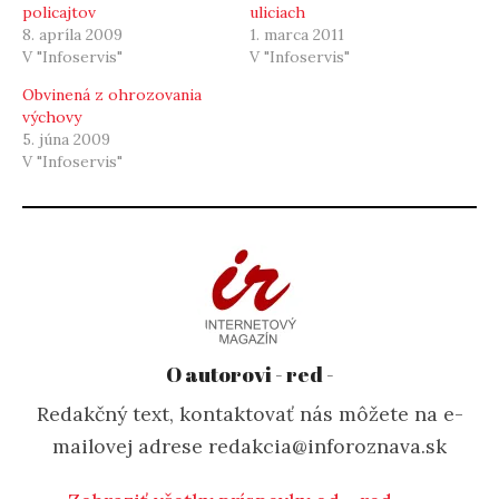
policajtov
uliciach
8. apríla 2009
1. marca 2011
V "Infoservis"
V "Infoservis"
Obvinená z ohrozovania
výchovy
5. júna 2009
V "Infoservis"
O autorovi - red -
Redakčný text, kontaktovať nás môžete na e-
mailovej adrese redakcia@inforoznava.sk