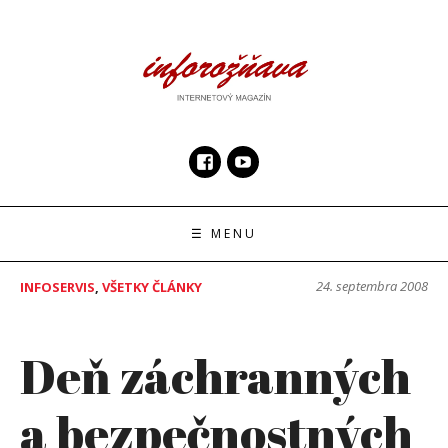
Skip
to
content
InfoRoznava.sk
internetový magazín
☰ MENU
24. septembra 2008
INFOSERVIS
,
VŠETKY ČLÁNKY
Deň záchranných
a bezpečnostných