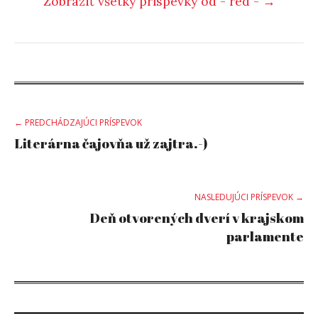
Zobraziť všetky príspevky od - red - →
Post
← PREDCHÁDZAJÚCI PRÍSPEVOK
Literárna čajovňa už zajtra.-)
navigation
NASLEDUJÚCI PRÍSPEVOK →
Deň otvorených dverí v krajskom
parlamente