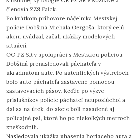
služobnej kynológie OR PZ SR v Rožňave a
členovia ZZS Falck.
Po krátkom príhovore náčelníka Mestskej
polície Dobšiná Michala Gergoša, ktorý celú
akciu uvádzal, začali ukážky modelových
situácií.
OO PZ SR v spolupráci s Mestskou políciou
Dobšiná prenasledovali páchateľa v
ukradnutom aute. Po autentických výstreloch
bolo auto páchateľa zastavene pomocou
zastavovacích pásov. Keďže po výzve
príslušníkov polície páchateľ neuposlúchol a
dal sa na útek, do akcie boli nasadené aj
policajné psi, ktoré ho po niekoľkých metroch
zneškodnili.
Nasledovala ukážka uhasenia horiaceho auta a