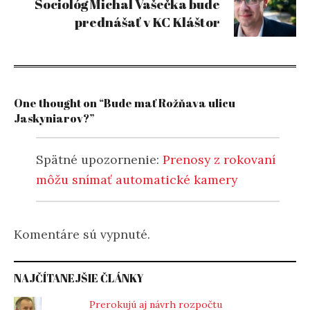
Sociológ Michal Vašečka bude
prednášať v KC Kláštor
One thought on “Bude mať Rožňava ulicu
Jaskyniarov?”
Spätné upozornenie:
Prenosy z rokovaní
môžu snímať automatické kamery
Komentáre sú vypnuté.
NAJČÍTANEJŠIE ČLÁNKY
Prerokujú aj návrh rozpočtu