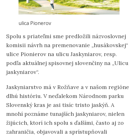
ulica Pionerov
Spolu s priateľmi sme predložili názvoslovnej
komisii návrh na premenovanie „husákovskej“
ulice Pionierov na ulicu Jaskyniarov, resp.
podľa aktuálnej spisovnej slovenčiny na „Ulicu
jaskyniarov“.
Jaskyniarstvo má v Rožňave a v našom regióne
dlhú históriu. V neďalekom Národnom parku
Slovenský kras je asi tisíc tristo jaskýň. A
mnohí poznáme tunajších jaskyniarov, nielen
žijúcich, ktorí ich spolu s ďalšími, často aj zo
zahraničia, objavovali a sprístupňovali