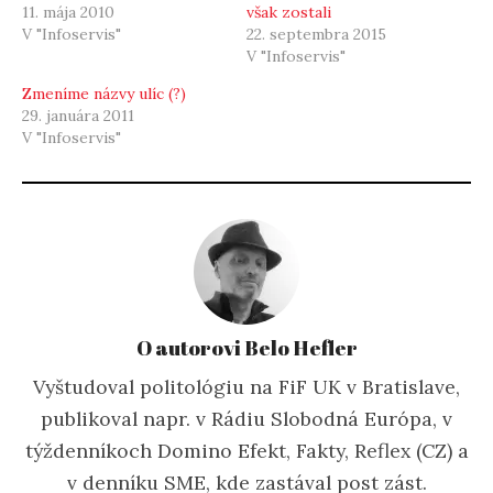
11. mája 2010
však zostali
V "Infoservis"
22. septembra 2015
V "Infoservis"
Zmeníme názvy ulíc (?)
29. januára 2011
V "Infoservis"
O autorovi Belo Hefler
Vyštudoval politológiu na FiF UK v Bratislave,
publikoval napr. v Rádiu Slobodná Európa, v
týždenníkoch Domino Efekt, Fakty, Reflex (CZ) a
v denníku SME, kde zastával post zást.