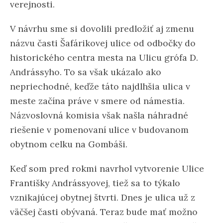
verejnosti.
V návrhu sme si dovolili predložiť aj zmenu
názvu časti Šafárikovej ulice od odbočky do
historického centra mesta na Ulicu grófa D.
Andrássyho. To sa však ukázalo ako
nepriechodné, keďže táto najdlhšia ulica v
meste začína práve v smere od námestia.
Názvoslovná komisia však našla náhradné
riešenie v pomenovaní ulice v budovanom
obytnom celku na Gombáši.
Keď som pred rokmi navrhol vytvorenie Ulice
Františky Andrássyovej, tiež sa to týkalo
vznikajúcej obytnej štvrti. Dnes je ulica už z
väčšej časti obývaná. Teraz bude mať možno