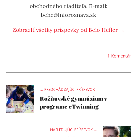
obchodného riaditeľa. E-mail:
behe@inforoznava.sk
Zobraziť všetky príspevky od Belo Hefler →
1 Komentár
Post
← PREDCHÁDZAJÚCI PRÍSPEVOK
Rožňavské gymnázium v
navigation
programe eTwinning
NASLEDUJÚCI PRÍSPEVOK →