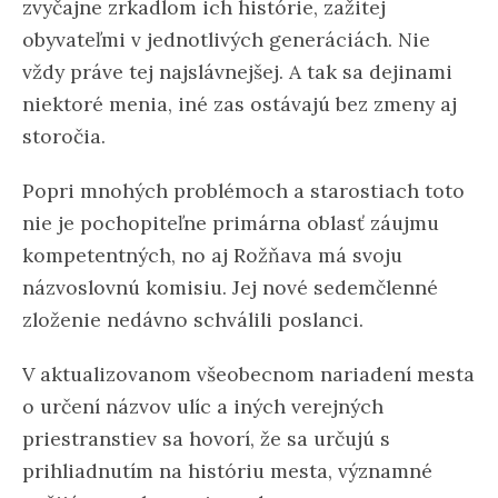
zvyčajne zrkadlom ich histórie, zažitej
obyvateľmi v jednotlivých generáciách. Nie
vždy práve tej najslávnejšej. A tak sa dejinami
niektoré menia, iné zas ostávajú bez zmeny aj
storočia.
Popri mnohých problémoch a starostiach toto
nie je pochopiteľne primárna oblasť záujmu
kompetentných, no aj Rožňava má svoju
názvoslovnú komisiu. Jej nové sedemčlenné
zloženie nedávno schválili poslanci.
V aktualizovanom všeobecnom nariadení mesta
o určení názvov ulíc a iných verejných
priestranstiev sa hovorí, že sa určujú s
prihliadnutím na históriu mesta, významné