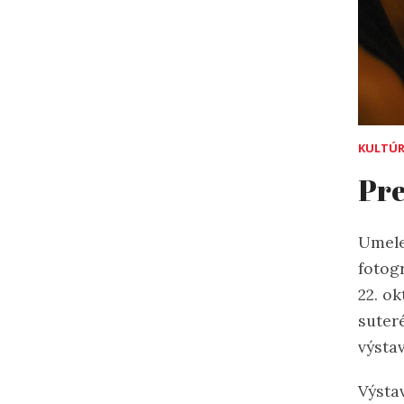
KULTÚ
Pre
Umele
fotogr
22. o
suter
výsta
Výsta