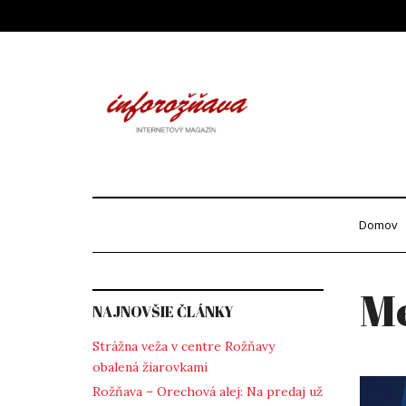
Skip
to
content
Info
internetový maga
Domov
Me
NAJNOVŠIE ČLÁNKY
Strážna veža v centre Rožňavy
obalená žiarovkami
Rožňava – Orechová alej: Na predaj už