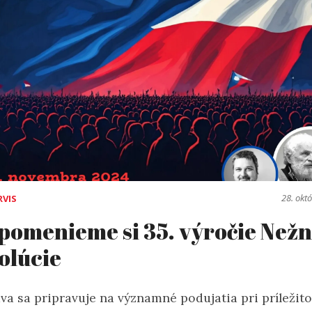
28. okt
RVIS
pomenieme si 35. výročie Nežn
olúcie
va sa pripravuje na významné podujatia pri príležit