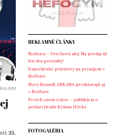
REKLAMNÉ ČLÁNKY
Rožňava – Orechová alej: Na predaj už
len dva pozemky!
Kancelárske priestory na prenájom v
Rožňave
Nový Renault ARKANA predstavujú aj
óbra 2024
v Rožňave
ej
Prvých osem rokov – publikácia o
požiari hradu Krásna Hôrka
FOTOGALÉRIA
osti
35.