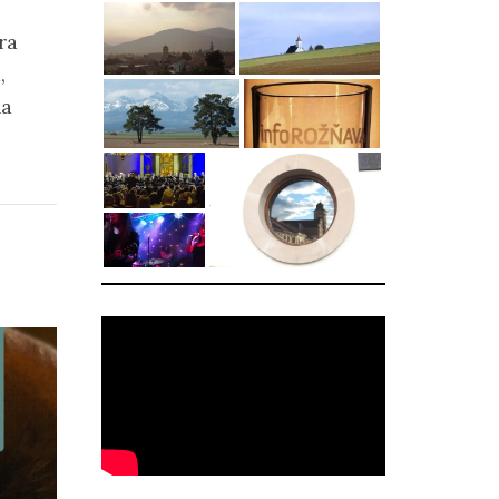
ra
,
na