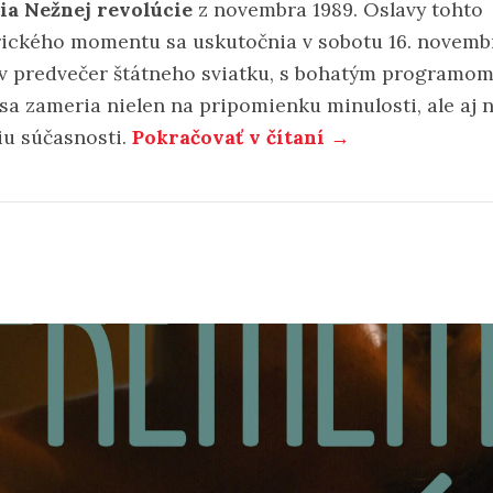
ia Nežnej revolúcie
z novembra 1989. Oslavy tohto
rického momentu sa uskutočnia v sobotu 16. novemb
 v predvečer štátneho sviatku, s bohatým programom
 sa zameria nielen na pripomienku minulosti, ale aj 
xiu súčasnosti.
Pokračovať v čítaní →