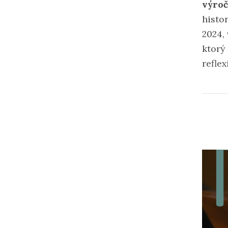
výroč
histo
2024,
ktorý
refle