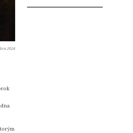
óbra 2024
orok
adna
ktorým