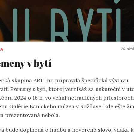
20. okt
RA
meny v bytí
cká skupina ART Inn pripravila špecifickú výstavu
afií
Premeny v bytí
, ktorej vernisáž sa uskutoční v ut
któbra 2024 o 16 h. vo veľmi netradičných priestoroch
énu Galérie Baníckeho múzea v Rožňave, kde ešte ži
va prezentovaná nebola.
va bude doplnená o hudbu a hovorené slovo, vďaka 