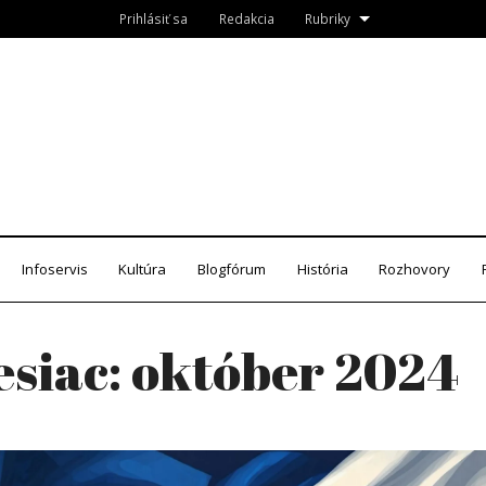
Prihlásiť sa
Redakcia
Rubriky
Roznava.sk
zín
Infoservis
Kultúra
Blogfórum
História
Rozhovory
siac:
október 2024