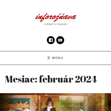
Skip
to
content
InfoRoznava.sk
internetový magazín
☰ MENU
Mesiac:
február 2024