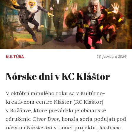
13. februára 2024
KULTÚRA
Nórske dni v KC Kláštor
V októbri minulého roku sa v Kultúrno-
kreatívnom centre Kláštor (KC Kláštor)
v Rožňave, ktoré prevádzkuje občianske
združenie
Otvor Dvor
, konala séria podujatí pod
názvom
Nórske dni
v rámci projektu
„Rastieme