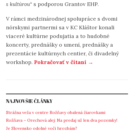
s kultúrou“
s podporou Grantov EHP.
V rámci medzinárodnej spolupráce s dvomi
nórskymi partnermi sa v KC Kláštor konali
viaceré kultúrne podujatia a to hudobné
koncerty, prednášky o umení, prednášky a
prezentácie kultúrnych centier, či divadelný
workshop.
Pokračovať v čítaní →
NAJNOVŠIE ČLÁNKY
Strážna veža v centre Rožňavy obalená žiarovkami
Rožňava – Orechová alej: Na predaj už len dva pozemky!
Je Slovensko odolné voči hrozbám?