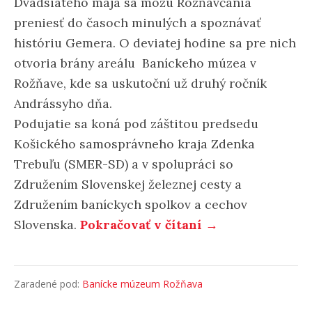
Dvadsiateho mája sa môžu Rožňavčania
preniesť do časoch minulých a spoznávať
históriu Gemera. O deviatej hodine sa pre nich
otvoria brány areálu Baníckeho múzea v
Rožňave, kde sa uskutoční už druhý ročník
Andrássyho dňa.
Podujatie sa koná pod záštitou predsedu
Košického samosprávneho kraja Zdenka
Trebuľu (SMER-SD) a v spolupráci so
Združením Slovenskej železnej cesty a
Združením baníckych spolkov a cechov
Slovenska.
Pokračovať v čítaní →
Zaradené pod:
Banícke múzeum Rožňava