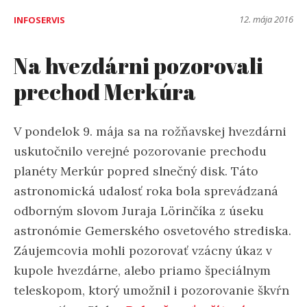
12. mája 2016
INFOSERVIS
Na hvezdárni pozorovali
prechod Merkúra
V pondelok 9. mája sa na rožňavskej hvezdárni
uskutočnilo verejné pozorovanie prechodu
planéty Merkúr popred slnečný disk. Táto
astronomická udalosť roka bola sprevádzaná
odborným slovom Juraja Lörinčíka z úseku
astronómie Gemerského osvetového strediska.
Záujemcovia mohli pozorovať vzácny úkaz v
kupole hvezdárne, alebo priamo špeciálnym
teleskopom, ktorý umožnil i pozorovanie škvŕn