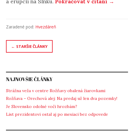
a erupcií na Slnku.
Pokračovať v čítaní →
Zaradené pod:
Hvezdáreň
Navigácia
STARŠIE ČLÁNKY
v
článkoch
NAJNOVŠIE ČLÁNKY
Strážna veža v centre Rožňavy obalená žiarovkami
Rožňava – Orechová alej: Na predaj už len dva pozemky!
Je Slovensko odolné voči hrozbám?
List prezidentovi ostal aj po mesiaci bez odpovede