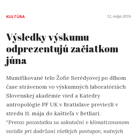
12. mája 2016
KULTÚRA
Výsledky výskumu
odprezentujú začiatkom
júna
Mumifikované telo Žofie Serédyovej po dlhom
čase strávenom vo výskumných laboratóriách
Slovenskej akadémie vied a Katedry
antropológie PF UK v Bratislave previezli v
stredu 11. mája do kaštieľa v Betliari.
“Prevoz pozostatku sa uskutoční v klimatizovanom
vozidle pri dodržaní všetkých postupov, nutných