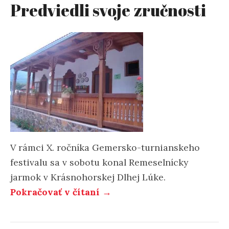
Predviedli svoje zručnosti
V rámci X. ročníka Gemersko-turnianskeho
festivalu sa v sobotu konal Remeselnícky
jarmok v Krásnohorskej Dlhej Lúke.
„Predviedli
Pokračovať v čítaní
→
svoje
zručnosti“