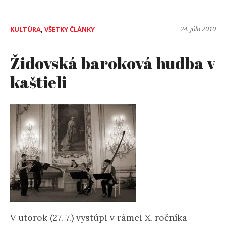
24. júla 2010
KULTÚRA
,
VŠETKY ČLÁNKY
Židovská baroková hudba v
kaštieli
V utorok (27. 7.) vystúpi v rámci X. ročníka