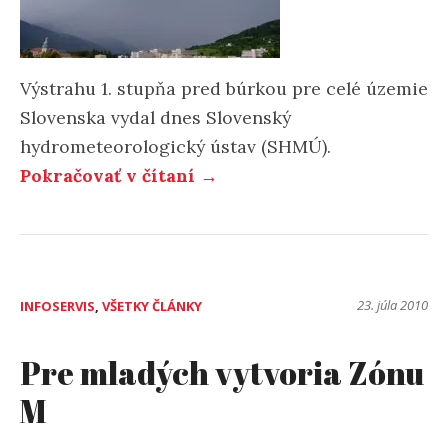
Výstrahu 1. stupňa pred búrkou pre celé územie
Slovenska vydal dnes Slovenský
hydrometeorologický ústav (SHMÚ).
„Búrky
Pokračovať v čítaní
→
dorazia
aj
k
nám“
23. júla 2010
INFOSERVIS
,
VŠETKY ČLÁNKY
Pre mladých vytvoria Zónu
M