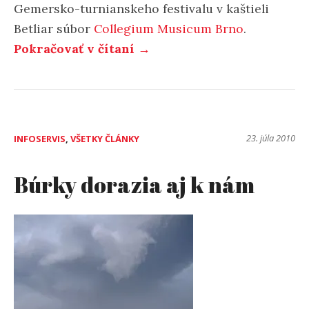
Gemersko-turnianskeho festivalu v kaštieli
Betliar súbor
Collegium Musicum Brno
.
„Židovská
Pokračovať v čítaní
→
baroková
hudba
v
kaštieli“
23. júla 2010
INFOSERVIS
,
VŠETKY ČLÁNKY
Búrky dorazia aj k nám