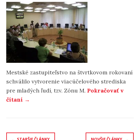
Mestské zastupiteľstvo na štvrtkovom rokovaní
schválilo vytvorenie viacúčelového strediska
pre mladých ľudí, tzv. Zónu M.
Pokračovať v
„Pre
čítaní
→
mladých
vytvoria
Zónu
M“
Navigácia
STARŠIE ČLÁNKY
NOVŠIE ČLÁNKY