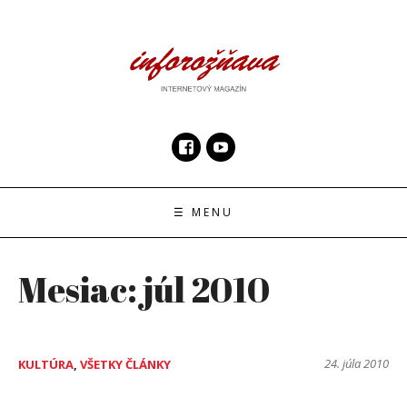
Skip
to
content
InfoRoznava.sk
internetový magazín
☰ MENU
Mesiac:
júl 2010
24. júla 2010
KULTÚRA
,
VŠETKY ČLÁNKY