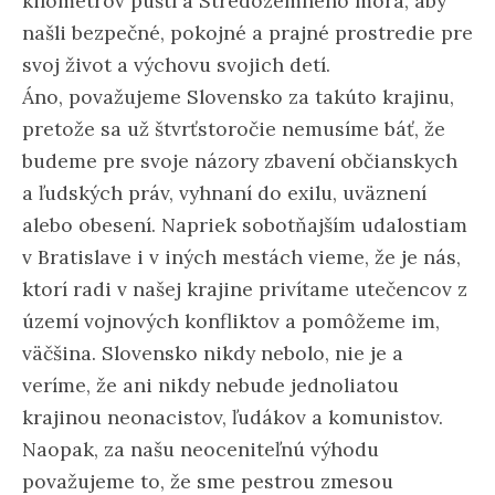
kilometrov púští a Stredozemného mora, aby
našli bezpečné, pokojné a prajné prostredie pre
svoj život a výchovu svojich detí.
Áno, považujeme Slovensko za takúto krajinu,
pretože sa už štvrťstoročie nemusíme báť, že
budeme pre svoje názory zbavení občianskych
a ľudských práv, vyhnaní do exilu, uväznení
alebo obesení. Napriek sobotňajším udalostiam
v Bratislave i v iných mestách vieme, že je nás,
ktorí radi v našej krajine privítame utečencov z
území vojnových konfliktov a pomôžeme im,
väčšina. Slovensko nikdy nebolo, nie je a
veríme, že ani nikdy nebude jednoliatou
krajinou neonacistov, ľudákov a komunistov.
Naopak, za našu neoceniteľnú výhodu
považujeme to, že sme pestrou zmesou