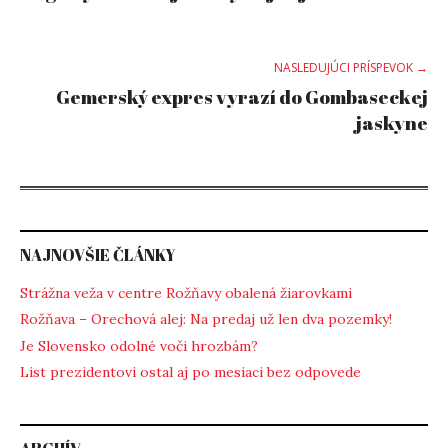
navigation
NASLEDUJÚCI PRÍSPEVOK →
Gemerský expres vyrazí do Gombaseckej
jaskyne
NAJNOVŠIE ČLÁNKY
Strážna veža v centre Rožňavy obalená žiarovkami
Rožňava – Orechová alej: Na predaj už len dva pozemky!
Je Slovensko odolné voči hrozbám?
List prezidentovi ostal aj po mesiaci bez odpovede