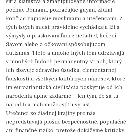
šíria klamstvá a zmanipulované informácie
počnúc Rómami, pokračujúc gaymi, Židmi,
končiac najnovšie moslimami a utečencami. Z
tých istých miest pravidelne vychádzajú lži a
výmysly o práškovaní ľudí z lietadiel, liečení
Savom alebo o očkovaní spôsobujúcom
autizmus. Tieto a mnoho iných tém udržiavajú
v mnohých ľuďoch permanentný strach, ktorý
ich zbavuje zdravého úsudku, elementárnej
ľudskosti a všetkých kultúrnych nánosov, ktoré
im euroatlantická civilizácia poskytuje od ich
narodenia úplne zadarmo – len tým, že sa tu
narodili a mali možnosť tu vyrásť.
Utečenci zo žiadnej krajiny pre nás
nepredstavujú plošné bezpečnostné, populačné
ani finančné riziko, pretože dokážeme kriticky