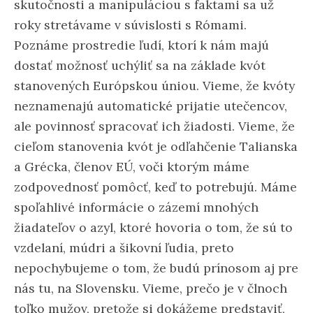
skutočnosti a manipuláciou s faktami sa už
roky stretávame v súvislosti s Rómami.
Poznáme prostredie ľudí, ktorí k nám majú
dostať možnosť uchýliť sa na základe kvót
stanovených Európskou úniou. Vieme, že kvóty
neznamenajú automatické prijatie utečencov,
ale povinnosť spracovať ich žiadosti. Vieme, že
cieľom stanovenia kvót je odľahčenie Talianska
a Grécka, členov EÚ, voči ktorým máme
zodpovednosť pomôcť, keď to potrebujú. Máme
spoľahlivé informácie o zázemí mnohých
žiadateľov o azyl, ktoré hovoria o tom, že sú to
vzdelaní, múdri a šikovní ľudia, preto
nepochybujeme o tom, že budú prínosom aj pre
nás tu, na Slovensku. Vieme, prečo je v člnoch
toľko mužov, pretože si dokážeme predstaviť,