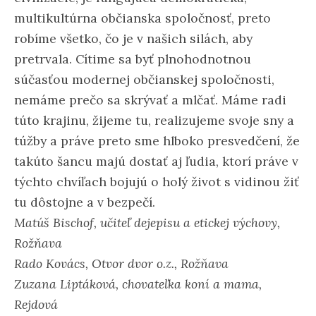
multikultúrna občianska spoločnosť, preto
robíme všetko, čo je v našich silách, aby
pretrvala. Cítime sa byť plnohodnotnou
súčasťou modernej občianskej spoločnosti,
nemáme prečo sa skrývať a mlčať. Máme radi
túto krajinu, žijeme tu, realizujeme svoje sny a
túžby a práve preto sme hlboko presvedčení, že
takúto šancu majú dostať aj ľudia, ktorí práve v
týchto chvíľach bojujú o holý život s vidinou žiť
tu dôstojne a v bezpečí.
Matúš Bischof, učiteľ dejepisu a etickej výchovy,
Rožňava
Rado Kovács, Otvor dvor o.z., Rožňava
Zuzana Liptáková, chovateľka koní a mama,
Rejdová