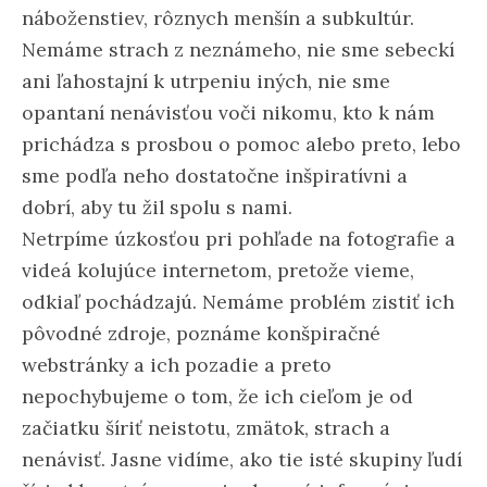
náboženstiev, rôznych menšín a subkultúr.
Nemáme strach z neznámeho, nie sme sebeckí
ani ľahostajní k utrpeniu iných, nie sme
opantaní nenávisťou voči nikomu, kto k nám
prichádza s prosbou o pomoc alebo preto, lebo
sme podľa neho dostatočne inšpiratívni a
dobrí, aby tu žil spolu s nami.
Netrpíme úzkosťou pri pohľade na fotografie a
videá kolujúce internetom, pretože vieme,
odkiaľ pochádzajú. Nemáme problém zistiť ich
pôvodné zdroje, poznáme konšpiračné
webstránky a ich pozadie a preto
nepochybujeme o tom, že ich cieľom je od
začiatku šíriť neistotu, zmätok, strach a
nenávisť. Jasne vidíme, ako tie isté skupiny ľudí