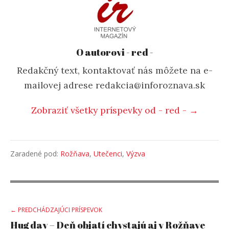
O autorovi - red -
Redakčný text, kontaktovať nás môžete na e-
mailovej adrese redakcia@inforoznava.sk
Zobraziť všetky príspevky od - red - →
Zaradené pod:
Rožňava
,
Utečenci
,
Výzva
Post
← PREDCHÁDZAJÚCI PRÍSPEVOK
Hug day – Deň objatí chystajú aj v Rožňave