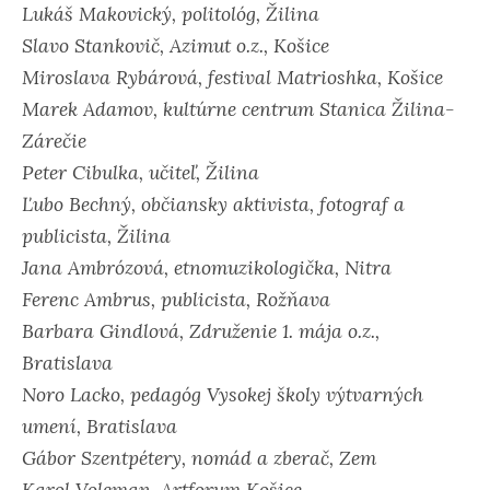
Lukáš Makovický, politológ, Žilina
Slavo Stankovič, Azimut o.z., Košice
Miroslava Rybárová, festival Matrioshka, Košice
Marek Adamov, kultúrne centrum Stanica Žilina-
Zárečie
Peter Cibulka, učiteľ, Žilina
Ľubo Bechný, občiansky aktivista, fotograf a
publicista, Žilina
Jana Ambrózová, etnomuzikologička, Nitra
Ferenc Ambrus, publicista, Rožňava
Barbara Gindlová, Združenie 1. mája o.z.,
Bratislava
Noro Lacko, pedagóg Vysokej školy výtvarných
umení, Bratislava
Gábor Szentpétery, nomád a zberač, Zem
Karol Voleman, Artforum Košice