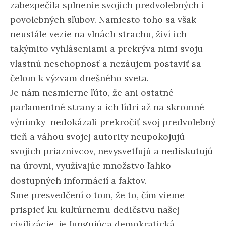
zabezpečila splnenie svojich predvolebných i
povolebných sľubov. Namiesto toho sa však
neustále vezie na vlnách strachu, živí ich
takýmito vyhláseniami a prekrýva nimi svoju
vlastnú neschopnosť a nezáujem postaviť sa
čelom k výzvam dnešného sveta.
Je nám nesmierne ľúto, že ani ostatné
parlamentné strany a ich lídri až na skromné
výnimky nedokázali prekročiť svoj predvolebný
tieň a váhou svojej autority neupokojujú
svojich priaznivcov, nevysvetľujú a nediskutujú
na úrovni, využívajúc množstvo ľahko
dostupných informácií a faktov.
Sme presvedčení o tom, že to, čím vieme
prispieť ku kultúrnemu dedičstvu našej
civilizácie, je fungujúca demokratická,