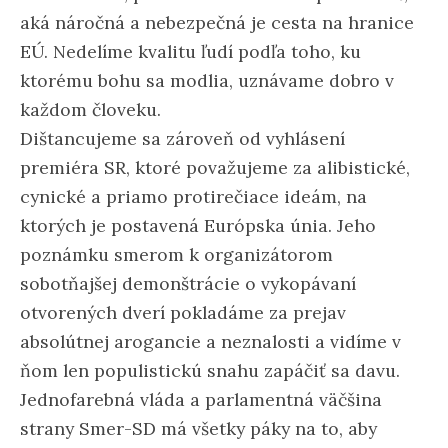
aká náročná a nebezpečná je cesta na hranice
EÚ. Nedelíme kvalitu ľudí podľa toho, ku
ktorému bohu sa modlia, uznávame dobro v
každom človeku.
Dištancujeme sa zároveň od vyhlásení
premiéra SR, ktoré považujeme za alibistické,
cynické a priamo protirečiace ideám, na
ktorých je postavená Európska únia. Jeho
poznámku smerom k organizátorom
sobotňajšej demonštrácie o vykopávaní
otvorených dverí pokladáme za prejav
absolútnej arogancie a neznalosti a vidíme v
ňom len populistickú snahu zapáčiť sa davu.
Jednofarebná vláda a parlamentná väčšina
strany Smer-SD má všetky páky na to, aby