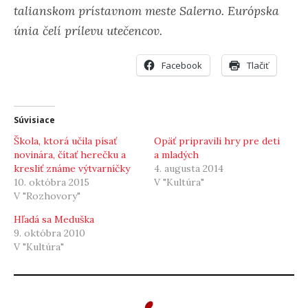
talianskom prístavnom meste Salerno. Európska
únia čelí prílevu utečencov.
Facebook
Tlačiť
Súvisiace
Škola, ktorá učila písať
Opäť pripravili hry pre deti
novinára, čítať herečku a
a mladých
kresliť známe výtvarníčky
4. augusta 2014
10. októbra 2015
V "Kultúra"
V "Rozhovory"
Hľadá sa Meduška
9. októbra 2010
V "Kultúra"