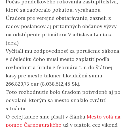
Počas pondelkového rokovania zastupiteľstva,
ktoré sa zaoberalo pokutou, vyrubanou
Úradom pre verejné obstarávanie, zazneli z
radov poslancov aj prítomných občanov výzvy
na odstúpenie primátora Vladislava Laciaka
(nez.).
Vyčítali mu zodpovednosť za porušenie zákona,
v dôsledku čoho musí mesto zaplatiť podľa
rozhodnutia úradu z februára t. r. do štátnej
kasy pre mesto takmer likvidačnú sumu
266.829,73 eur (8.038.512,45 Sk).
Toto rozhodnutie bolo úradom potvrdené aj po
odvolaní, ktorým sa mesto snažilo zvrátiť
situáciu.
O celej kauze sme písali v článku
Mesto volá na
pomoc Čarnogurského
už v piatok, cez víkend