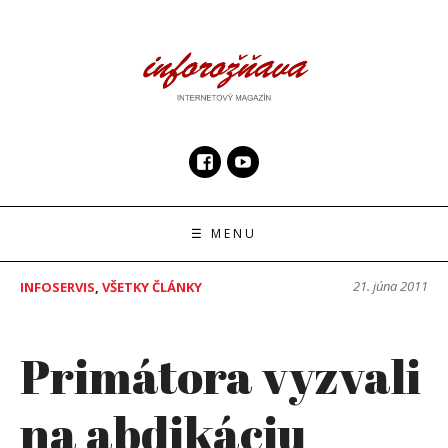
Skip
to
content
InfoRoznava.sk
internetový magazín
☰ MENU
21. júna 2011
INFOSERVIS
,
VŠETKY ČLÁNKY
Primátora vyzvali
na abdikáciu