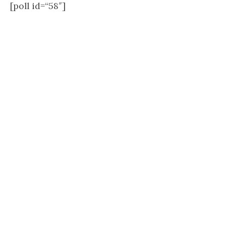
[poll id=“58″]