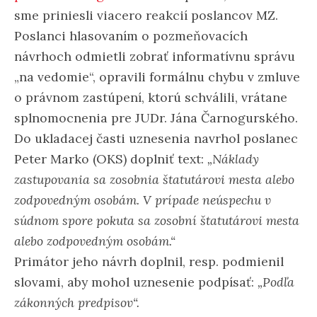
sme priniesli viacero reakcií poslancov MZ.
Poslanci hlasovaním o pozmeňovacích
návrhoch odmietli zobrať informatívnu správu
„na vedomie“, opravili formálnu chybu v zmluve
o právnom zastúpení, ktorú schválili, vrátane
splnomocnenia pre JUDr. Jána Čarnogurského.
Do ukladacej časti uznesenia navrhol poslanec
Peter Marko (OKS) doplniť text:
„Náklady
zastupovania sa zosobnia štatutárovi mesta alebo
zodpovedným osobám. V prípade neúspechu v
súdnom spore pokuta sa zosobní štatutárovi mesta
alebo zodpovedným osobám.“
Primátor jeho návrh doplnil, resp. podmienil
slovami, aby mohol uznesenie podpísať:
„Podľa
zákonných predpisov“.