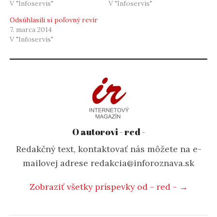
V "Infoservis"
V "Infoservis"
Odsúhlasili si poľovný revír
7. marca 2014
V "Infoservis"
O autorovi - red -
Redakčný text, kontaktovať nás môžete na e-
mailovej adrese redakcia@inforoznava.sk
Zobraziť všetky príspevky od - red - →