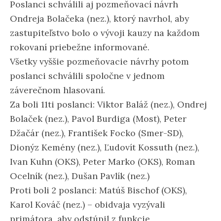
Poslanci schválili aj pozmeňovací návrh
Ondreja Bolačeka (nez.), ktorý navrhol, aby
zastupiteľstvo bolo o vývoji kauzy na každom
rokovaní priebežne informované.
Všetky vyššie pozmeňovacie návrhy potom
poslanci schválili spoločne v jednom
záverečnom hlasovaní.
Za boli 11ti poslanci: Viktor Baláž (nez.), Ondrej
Bolaček (nez.), Pavol Burdiga (Most), Peter
Džačár (nez.), František Focko (Smer-SD),
Dionýz Kemény (nez.), Ľudovít Kossuth (nez.),
Ivan Kuhn (OKS), Peter Marko (OKS), Roman
Ocelník (nez.), Dušan Pavlík (nez.)
Proti boli 2 poslanci: Matúš Bischof (OKS),
Karol Kováč (nez.) – obidvaja vyzývali
primátora, aby odstúpil z funkcie