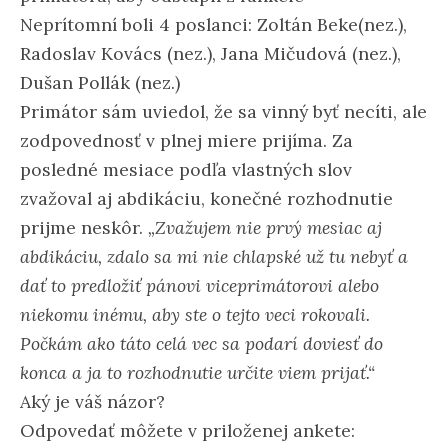
Neprítomní boli 4 poslanci: Zoltán Beke(nez.),
Radoslav Kovács (nez.), Jana Mičudová (nez.),
Dušan Pollák (nez.)
Primátor sám uviedol, že sa vinný byť necíti, ale
zodpovednosť v plnej miere prijíma. Za
posledné mesiace podľa vlastných slov
zvažoval aj abdikáciu, konečné rozhodnutie
prijme neskôr.
„Zvažujem nie prvý mesiac aj
abdikáciu, zdalo sa mi nie chlapské už tu nebyť a
dať to predložiť pánovi viceprimátorovi alebo
niekomu inému, aby ste o tejto veci rokovali.
Počkám ako táto celá vec sa podarí doviesť do
konca a ja to rozhodnutie určite viem prijať.“
Aký je váš názor?
Odpovedať môžete v priloženej ankete: