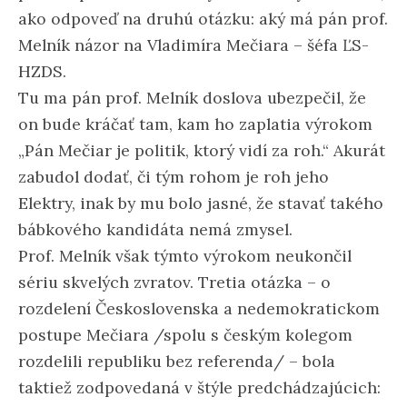
ako odpoveď na druhú otázku: aký má pán prof.
Melník názor na Vladimíra Mečiara – šéfa ĽS-
HZDS.
Tu ma pán prof. Melník doslova ubezpečil, že
on bude kráčať tam, kam ho zaplatia výrokom
„Pán Mečiar je politik, ktorý vidí za roh.“ Akurát
zabudol dodať, či tým rohom je roh jeho
Elektry, inak by mu bolo jasné, že stavať takého
bábkového kandidáta nemá zmysel.
Prof. Melník však týmto výrokom neukončil
sériu skvelých zvratov. Tretia otázka – o
rozdelení Československa a nedemokratickom
postupe Mečiara /spolu s českým kolegom
rozdelili republiku bez referenda/ – bola
taktiež zodpovedaná v štýle predchádzajúcich: