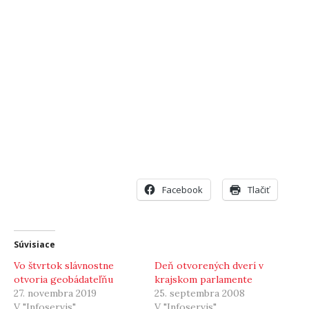
Facebook
Tlačiť
Súvisiace
Vo štvrtok slávnostne
Deň otvorených dverí v
otvoria geobádateľňu
krajskom parlamente
27. novembra 2019
25. septembra 2008
V "Infoservis"
V "Infoservis"