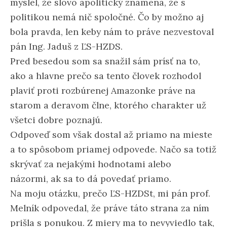
myslel, že slovo apolitický znamená, že s
politikou nemá nič spoločné. Čo by možno aj
bola pravda, len keby nám to práve nezvestoval
pán Ing. Jaduš z ĽS-HZDS.
Pred besedou som sa snažil sám prísť na to,
ako a hlavne prečo sa tento človek rozhodol
plaviť proti rozbúrenej Amazonke práve na
starom a deravom člne, ktorého charakter už
všetci dobre poznajú.
Odpoveď som však dostal až priamo na mieste
a to spôsobom priamej odpovede. Načo sa totiž
skrývať za nejakými hodnotami alebo
názormi, ak sa to dá povedať priamo.
Na moju otázku, prečo ĽS-HZDSt, mi pán prof.
Melník odpovedal, že práve táto strana za ním
prišla s ponukou. Z miery ma to nevyviedlo tak,