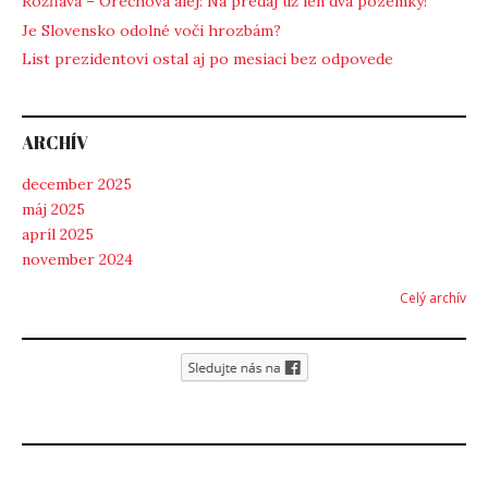
Rožňava – Orechová alej: Na predaj už len dva pozemky!
Je Slovensko odolné voči hrozbám?
List prezidentovi ostal aj po mesiaci bez odpovede
ARCHÍV
december 2025
máj 2025
apríl 2025
november 2024
Celý archív