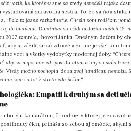
ečiť vozík, ku ktorému sme sa vtedy nevedeli nijako dosta
 vyštudovaná zdravotná sestra. To, že sa ňou stala, n
da.
“Bolo to jasné rozhodnutie. Chcela som rodičom pomá
u aj do budúcna. Dominika sa však nedožila našich 18-n
ku 2007 zomrela,“
hovorí Janka. Dnešným deťom by ch
ť, aby si vážili, že sú zdravé a že nie je všetko o tom
iálne veci a všetky výdobytky modernej doby.
“Chcem
ť, aby sa neposmievali postihnutým a aby sa skúsili vžiť
že. Vtedy možno pochopia, že za svoj handicap nemôžu. 
hom som sa totiž stretávala bežne.“
hologička: Empatii k druhým sa deti uči
ine
 chorým kamarátom, či rodine, v ktorej je zdravotn
 postihnutý člen, prináša so sebou aj emócie, akými 