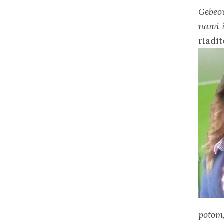
Gebeov
nami í
riadit
potom,