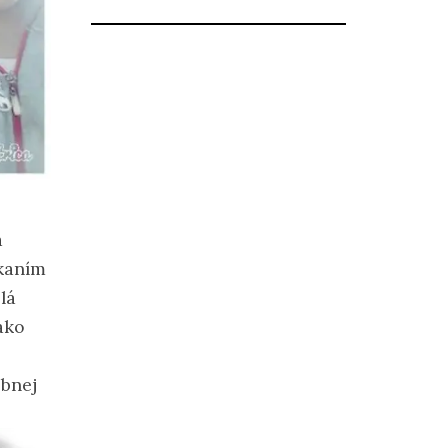
a
kaním
lá
ako
ebnej