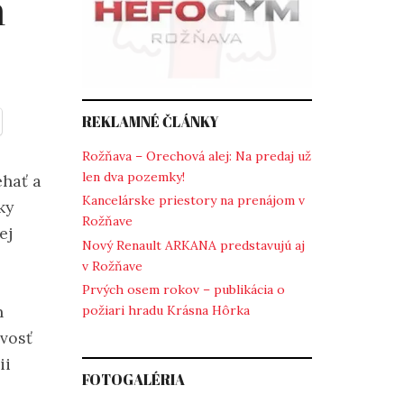
m
REKLAMNÉ ČLÁNKY
Rožňava – Orechová alej: Na predaj už
len dva pozemky!
ehať a
Kancelárske priestory na prenájom v
ky
Rožňave
ej
Nový Renault ARKANA predstavujú aj
v Rožňave
Prvých osem rokov – publikácia o
h
požiari hradu Krásna Hôrka
avosť
ii
FOTOGALÉRIA