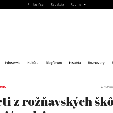
Prihlásiť sa
Redakcia
Rubriky
Roznava.sk
zín
Infoservis
Kultúra
Blogfórum
História
Rozhovory
4. nove
RVIS
ti z rožňavských škô