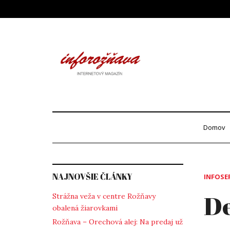
Skip
to
content
Info
internetový maga
Domov
NAJNOVŠIE ČLÁNKY
INFOSE
De
Strážna veža v centre Rožňavy
obalená žiarovkami
Rožňava – Orechová alej: Na predaj už