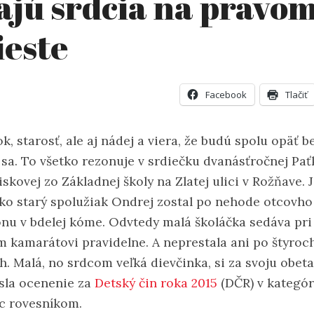
jú srdcia na pravo
este
Facebook
Tlačiť
, starosť, ale aj nádej a viera, že budú spolu opäť b
 sa. To všetko rezonuje v srdiečku dvanásťročnej Pať
skovej zo Základnej školy na Zlatej ulici v Rožňave. J
ko starý spolužiak Ondrej zostal po nehode otcovho
nu v bdelej kóme. Odvtedy malá školáčka sedáva pri
m kamarátovi pravidelne. A neprestala ani po štyroc
h. Malá, no srdcom veľká dievčinka, si za svoju obet
sla ocenenie za
Detský čin roka 2015
(DČR) v kategór
 rovesníkom.