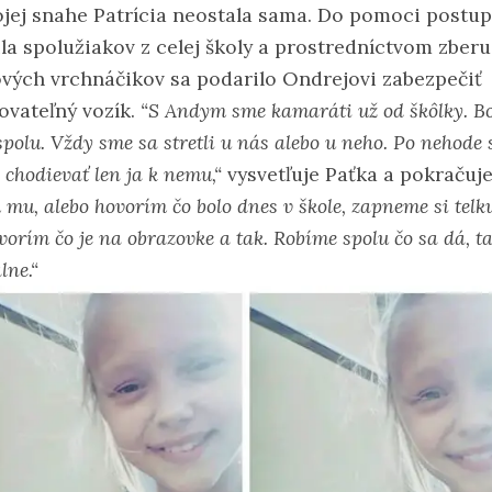
ojej snahe Patrícia neostala sama. Do pomoci postu
ila spolužiakov z celej školy a prostredníctvom zberu
ových vrchnáčikov sa podarilo Ondrejovi zabezpečiť
ovateľný vozík.
“S Andym sme kamaráti už od škôlky. Bo
spolu. Vždy sme sa stretli u nás alebo u neho. Po nehode
 chodievať len ja k nemu,“
vysvetľuje Paťka a pokračuje
 mu, alebo hovorím čo bolo dnes v škole, zapneme si telku
orím čo je na obrazovke a tak. Robíme spolu čo sa dá, t
lne.“