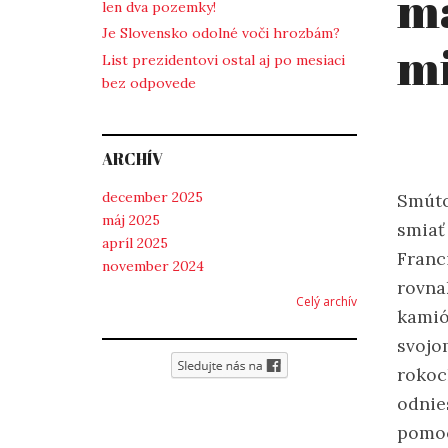
ma
len dva pozemky!
Je Slovensko odolné voči hrozbám?
mi
List prezidentovi ostal aj po mesiaci
bez odpovede
ARCHÍV
december 2025
Smútok
máj 2025
smiať
apríl 2025
Franci
november 2024
rovna
Celý archív
kamió
svojo
rokoc
odnie
pomoc