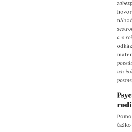
zabezp
hovorí
náho
sestro
a v ro
odkáza
mater
poveda
ich ko
posmec
Psyc
rod
Pomoc
ťažko