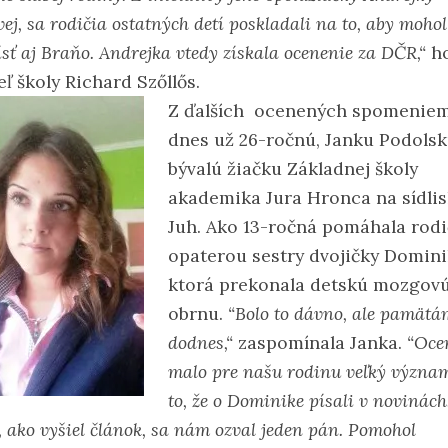
ej, sa rodičia ostatných detí poskladali na to, aby mohol
sť aj Braňo. Andrejka vtedy získala ocenenie za DČR,“
ho
eľ školy Richard Szőllős.
Z ďalších ocenených spomeniem
dnes už 26-ročnú, Janku Podolsk
bývalú žiačku Základnej školy
akademika Jura Hronca na sídli
Juh. Ako 13-ročná pomáhala rod
opaterou sestry dvojičky Domini
ktorá prekonala detskú mozgov
obrnu.
“Bolo to dávno, ale pamätám
dodnes,“
zaspomínala Janka.
“Oce
malo pre našu rodinu veľký význam
to, že o Dominike písali v novinác
 ako vyšiel článok, sa nám ozval jeden pán. Pomohol