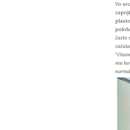
Vo sv
zapoj
plast
poloh
často 
začala
“čítam
mu hov
normá