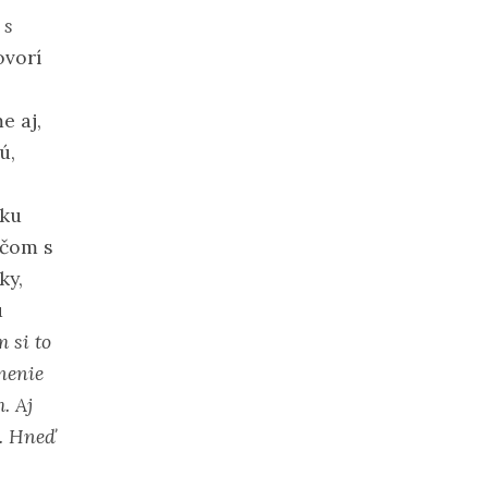
 s
vorí
e aj,
ú,
sku
ičom s
ky,
ú
 si to
nenie
. Aj
h. Hneď