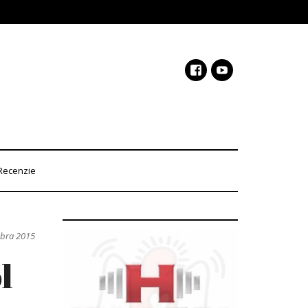
Recenzie
mbra 2015
l