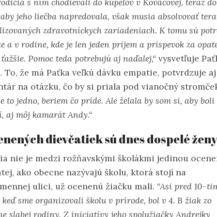
rodičia s ním chodievali do kúpeľov v Kováčovej, teraz do
 aby jeho liečba napredovala, však musia absolvovať tera
lizovaných zdravotníckych zariadeniach. K tomu sú pot
e a v rodine, kde je len jeden príjem a príspevok za opate
o ťažšie. Pomoc teda potrebujú aj naďalej,“
vysvetľuje Pať
 To, že má Paťka veľkú dávku empatie, potvrdzuje aj 
tár na otázku, čo by si priala pod vianočný stromče
e to jedno, beriem čo príde. Ale želala by som si, aby boli 
í, aj môj kamarát Andy.“
enených dievčatiek sú dnes dospelé žen
cia nie je medzi rožňavskými školákmi jedinou ocene
tej, ako obecne nazývajú školu, ktorá stojí na
mennej ulici, už ocenenú žiačku mali.
“Asi pred 10-ti
 keď sme organizovali školu v prírode, bol v 4. B žiak zo
ne slabej rodiny. Z iniciatívy jeho spolužiačky Andrejky