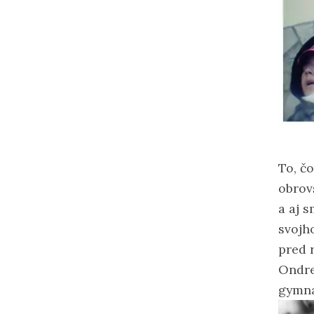
To, č
obrov
a aj 
svojh
pred r
Ondre
gymnas