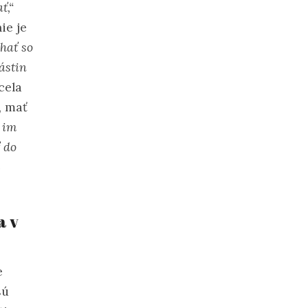
ť,“
ie je
hať so
ástin
cela
, mať
 im
 do
S
a v
e
sú