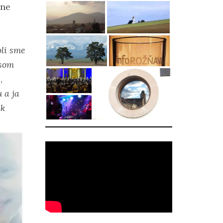
pne
li sme
 som
,
 a ja
ak