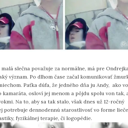
o malá slečna považuje za normálne, má pre Ondrejk
ský význam. Po dlhom čase začal komunikovať žmur
smiechom. Paťka dúfa, že jedného dňa ju Andy, ako vo
o kamaráta, osloví jej menom a pôjdu spolu von tak, 
okmi. Na to, aby sa tak stalo, však dnes už 12-ročný
j potrebuje dennodennú starostlivosť vo forme lieč
tiky, fyzikálnej terapie, či logopédie.