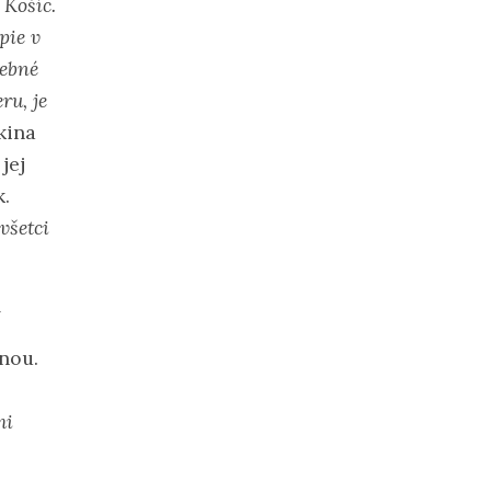
 Košíc.
pie v
rebné
ru, je
kina
jej
k.
všetci
y
nou.
mi