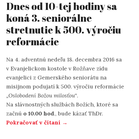
Dnes od 10-tej hodiny sa
koná 3. seniorálne
stretnutie k 500. výročiu
reformácie
Na 4. adventnú nedeľu 18. decembra 2016 sa
v Evanjelickom kostole v Rožňave zídu
evanjelici z Gemerského seniorátu na
misijnom podujatí k 500. výročiu reformácie
„Oslobodení Božou milosťou“
.
Na slávnostných službách Božích, ktoré sa
začnú
o 10.00 hod
., bude kázať ThDr.
Pokračovať v čítaní →