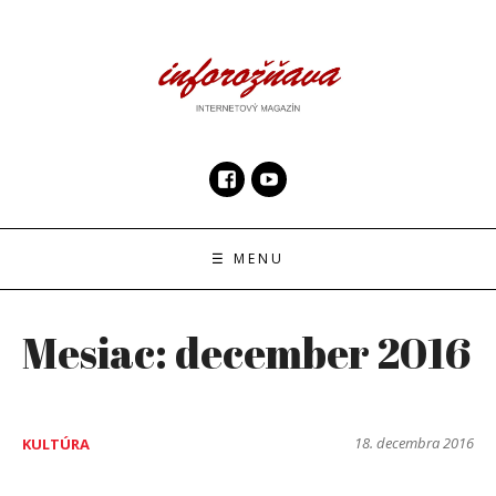
Skip
to
content
InfoRoznava.sk
internetový magazín
☰ MENU
Mesiac:
december 2016
18. decembra 2016
KULTÚRA