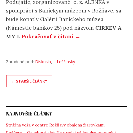
Podujatie, zorganizované o. z. ALENKA v
spolupráci s Baníckym múzeom v Rožňave, sa
bude konať v Galérii Baníckeho múzea
(Námestie baníkov 25) pod názvom
CIRKEV A
MY I.
Pokračovať v čítaní →
Zaradené pod:
Diskusia
,
J. Leščinský
Navigácia
STARŠIE ČLÁNKY
v
článkoch
NAJNOVŠIE ČLÁNKY
Strážna veža v centre Rožňavy obalená žiarovkami
Rožňava – Orechová alej: Na predaj už len dva pozemky!