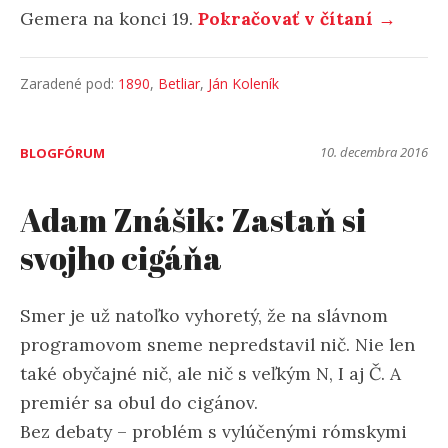
Gemera na konci 19.
Pokračovať v čítaní →
Zaradené pod:
1890
,
Betliar
,
Ján Koleník
10. decembra 2016
BLOGFÓRUM
Adam Znášik: Zastaň si
svojho cigáňa
Smer je už natoľko vyhoretý, že na slávnom
programovom sneme nepredstavil nič. Nie len
také obyčajné nič, ale nič s veľkým N, I aj Č. A
premiér sa obul do cigánov.
Bez debaty – problém s vylúčenými rómskymi