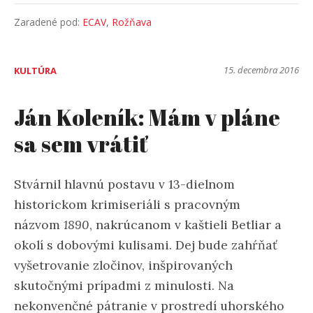
Zaradené pod:
ECAV
,
Rožňava
15. decembra 2016
KULTÚRA
Ján Koleník: Mám v pláne
sa sem vrátiť
Stvárnil hlavnú postavu v 13-dielnom
historickom krimiseriáli s pracovným
názvom
1890
, nakrúcanom v kaštieli Betliar a
okolí s dobovými kulisami. Dej bude zahŕňať
vyšetrovanie zločinov, inšpirovaných
skutočnými prípadmi z minulosti. Na
nekonvenčné pátranie v prostredí uhorského